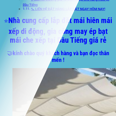
Dầu Tiếng
📞 LIÊN HỆ ĐẶT HÀNG LẮP ĐẶT NGAY HÔM NAY!
Nhà cung cấp lắp đặt mái hiên mái
⭐
xếp di động, gia công may ép bạt
mái che xếp tại Dầu Tiếng giá rẻ
🤝
kính chào quý khách hàng và bạn đọc thân
mến !