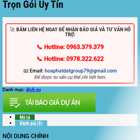
Trọn Gói Uy Tín
🚀 BẤM LIÊN HỆ NGAY ĐỂ NHẬN BÁO GIÁ VÀ TƯ VẤN HỖ
TRỢ:
📞 Hotline: 0963.379.379
📞 Hotline: 0978.322.622
📧 Email:
hoaphatdatgroup79@gmail.com
Để được tư vấn cụ thể chi tiết hơn.
Danh mục:
dịch vụ
Mô tả
Đánh giá (0)
NỘI DUNG CHÍNH