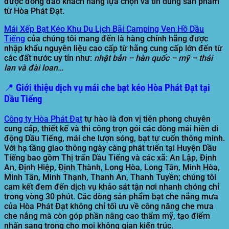
được đông đảo khách hàng lựa chọn và tin dùng sản phẩm
từ Hòa Phát Đạt.
Mái Xếp Bạt Kéo Khu Du Lịch Bãi Camping Ven Hồ Dầu
Tiếng
của chúng tôi mang đến là hàng chính hãng được
nhập khẩu nguyên liệu cao cấp từ hãng cung cấp lớn đến từ
các đất nước uy tín như:
nhật bản – hàn quốc – mỹ – thái
lan và đài loan…
📍 Giới thiệu dịch vụ mái che bạt kéo Hòa Phát Đạt tại
Dầu Tiếng
Công ty Hòa Phát Đạt
tự hào là đơn vị tiên phong chuyên
cung cấp, thiết kế và thi công trọn gói các dòng
mái hiên di
động Dầu Tiếng
, mái che lượn sóng, bạt tự cuốn thông minh.
Với hạ tầng giao thông ngày càng phát triển tại Huyện Dầu
Tiếng bao gồm Thị trấn Dầu Tiếng và các xã: An Lập, Định
An, Định Hiệp, Định Thành, Long Hòa, Long Tân, Minh Hòa,
Minh Tân, Minh Thạnh, Thanh An, Thanh Tuyền; chúng tôi
cam kết đem đến dịch vụ khảo sát tận nơi nhanh chóng chỉ
trong vòng 30 phút. Các dòng sản phẩm bạt che nắng mưa
của Hòa Phát Đạt không chỉ tối ưu về công năng che mưa
che nắng mà còn góp phần nâng cao thẩm mỹ, tạo điểm
nhấn sang trọng cho mọi không gian kiến trúc.