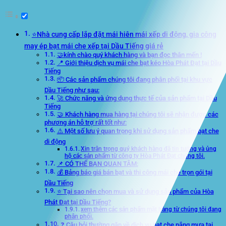
⭐Nhà cung cấp lắp đặt mái hiên mái xếp di động, gia công
may ép bạt mái che xếp tại Dầu Tiếng giá rẻ
🤝kính chào quý khách hàng và bạn đọc thân mến !
📍 Giới thiệu dịch vụ mái che bạt kéo Hòa Phát Đạt tại Dầu
Tiếng
📦 Các sản phẩm chúng tôi đang phân phối tại khu vực
Dầu Tiếng như sau:
🚀 Chức năng và ứng dụng thực tế của sản phẩm tại Dầu
Tiếng
🤝 Khách hàng mua hàng tại chúng tôi sẽ nhận được các
phương án hỗ trợ rất tốt như:
⚠️ Một số lưu ý quan trọng khi sử dụng sản phẩm bạt che
di động
Xin trân trọng quý khách hàng đã tin tưởng và ủng
hộ các sản phẩm từ công ty Hòa Phát Đạt chúng tôi.
📌 CÓ THỂ BẠN QUAN TÂM:
💰 Bảng báo giá bán bạt và thi công mái che trọn gói tại
Dầu Tiếng
⭐ Tại sao nên chọn mua và sử dụng sản phẩm của Hòa
Phát Đạt tại Dầu Tiếng?
xem thêm các sản phẩm mặt hàng từ chúng tôi đang
phân phối.
❓ Câu hỏi thường gặp về dịch vụ bạt che nắng mưa tại