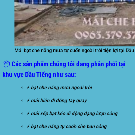
Mái bạt che nắng mưa tự cuốn ngoài trời tiện lợi tại Dầu
📦 Các sản phẩm chúng tôi đang phân phối tại
khu vực Dầu Tiếng như sau:
⚡
bạt che nắng mưa ngoài trời
⚡
mái hiên di động tay quay
⚡
mái xếp bạt kéo di động dạng lượn sóng
⚡
bạt che nắng tự cuốn che ban công