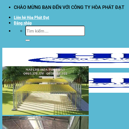
Bỏ
CHÀO MỪNG BẠN ĐẾN VỚI CÔNG TY HÒA PHÁT ĐẠT
qua
Liên hệ Hòa Phát Đạt
nội
Đăng nhập
dung
Tìm
kiếm:
Hòa Phát Đạt
Giới thiệu Hòa Phát Đạt
Sản Phẩm