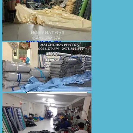
Bạt Kéo Sân Trường
Thi Công Mái Xếp Hà Nội
Thi Công Mái Xếp TPHCM
Thi Công Mái Xếp Bình Dương
Thi Công Mái Xếp Biên Hòa
Tin tức
Hoạt động
May bạt mái che
Thi công bạt lót lồ
Thay bạt áo dù
Thay bạt mái che
Thi công mái tôn
Tuyển Dụng Hòa Phát Đạt
Liên hệ Hòa Phát Đạt
Tìm
kiếm: