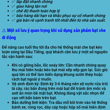
✅
lắp đặt nhanh chóng
✅
giao hàng tận nơi
✅
chế độ thanh toán hợp lý
✅
bảo hàng dài hạn và khắc phục sự cố nhanh chóng
✅
giá bán rẽ cạnh tranh tốt nhất đến từ nhà sản xuất.
⚠️ Một số lưu ý quan trọng khi sử dụng sản phẩm bạt che
di động
Để nâng cao tuổi thọ tối đa cho hệ thống
mái che bạt kéo
lượn sóng tại Dầu Tiếng
, quý khách cần lưu ý một số nguyên
tắc vận hành sau:
Khi có giông bão, lốc xoáy lớn:
Cần nhanh chóng quay
thu mái hiên hoặc kéo bạt mái xếp xếp gọn lại. Sức gió
quá lớn có thể làm biến dạng khung sườn thép hoặc
rách bạt ngoài ý muốn.
Vệ sinh định kỳ:
Định kỳ 3-6 tháng nên xịt nước rửa trôi
lá cây, rác bẩn đọng trên mái bạt để tránh ẩm mốc và
axit ăn mòn bề mặt bạt. Không dùng vật sắc nhọn để
cạo vết bẩn bám trên bạt.
Bảo dưỡng linh kiện:
Tra dầu mỡ bôi trơn vào hệ thống
bánh xe, ròng rọc, dây cáp hoặc hộp số mái hiên định