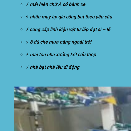
⚡
mái hiên chữ A có bánh xe
⚡
nhận may ép gia công bạt theo yêu cầu
⚡
cung cấp linh kiện vật tư lắp đặt sĩ – lẽ
⚡
ô dù che mưa nắng ngoài trời
⚡
mái tôn nhà xưởng kết cấu thép
⚡
nhà bạt nhà lều di động