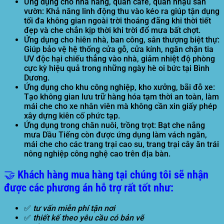
Ứng dụng cho nhà hàng, quán cafe, quán nhậu sân
vườn:
Khả năng linh động thu vào kéo ra giúp tận dụng
tối đa không gian ngoài trời thoáng đãng khi thời tiết
đẹp và che chắn kịp thời khi trời đổ mưa bất chợt.
Ứng dụng cho hiên nhà, ban công, sân thượng biệt thự:
Giúp bảo vệ hệ thống cửa gỗ, cửa kính, ngăn chặn tia
UV độc hại chiếu thẳng vào nhà, giảm nhiệt độ phòng
cực kỳ hiệu quả trong những ngày hè oi bức tại Bình
Dương.
Ứng dụng cho khu công nghiệp, kho xưởng, bãi đỗ xe:
Tạo không gian lưu trữ hàng hóa tạm thời an toàn, làm
mái che cho xe nhân viên mà không cần xin giấy phép
xây dựng kiên cố phức tạp.
Ứng dụng trong chăn nuôi, trồng trọt:
Bạt che nắng
mưa Dầu Tiếng
còn được ứng dụng làm vách ngăn,
mái che cho các trang trại cao su, trang trại cây ăn trái
nông nghiệp công nghệ cao trên địa bàn.
🤝 Khách hàng mua hàng tại chúng tôi sẽ nhận
được các phương án hỗ trợ rất tốt như:
✅
tư vấn miễn phí tận nơi
✅
thiết kế theo yêu cầu có bản vẽ