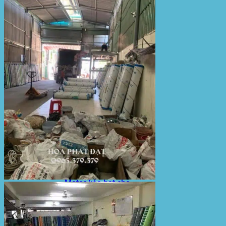
Sản Phẩm Bạt Che Ngoài Trời
Bạt che nắng mưa
Bạt kéo ngoài trời
Bạt che tự cuốn
Bạt nhựa xanh cam
Bạt sọc 3 màu
Bạt nhựa giá rẻ
Bạt lót ao hồ
Bạt nhựa đen HDPE
Màng chống thấm HDPE
Sản Phẩm Dù Che Ngoài Trời
Dù che nắng
Dù che quán cafe
Dù che sự kiện
Dù lệch tâm
Sản Phẩm Mái Che Di Động
Mái hiên di động
Mái xếp di động
Nhà bạt di động
Motor kéo bạt che
Dự Án Hòa Phát Đạt
Lưới che nắng
Màng phủ nông nghiệp
Bạt Kéo Quán Cafe