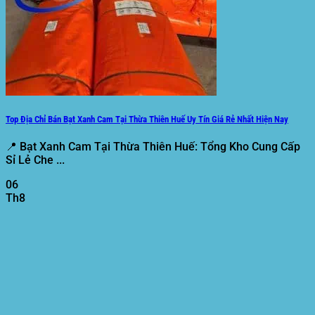
Top Địa Chỉ Bán Bạt Xanh Cam Tại Thừa Thiên Huế Uy Tín Giá Rẻ Nhất Hiện Nay
📍 Bạt Xanh Cam Tại Thừa Thiên Huế: Tổng Kho Cung Cấp
Sỉ Lẻ Che ...
06
Th8