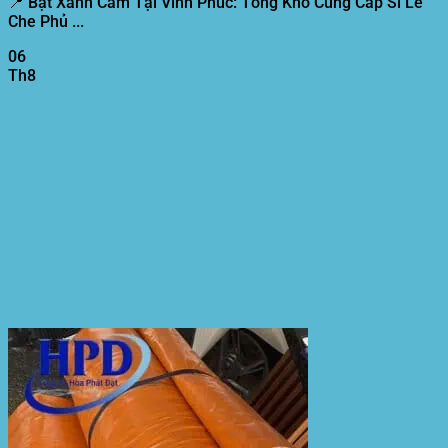
📍 Bạt Xanh Cam Tại Vĩnh Phúc: Tổng Kho Cung Cấp Sỉ Lẻ
Che Phủ ...
06
Th8