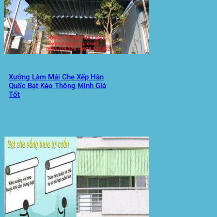
Xưởng Làm Mái Che Xếp Hàn
Quốc Bạt Kéo Thông Minh Giá
Tốt