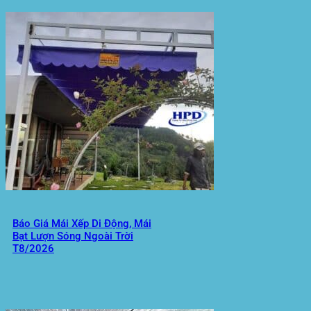
Báo Giá Mái Xếp Di Động, Mái
Bạt Lượn Sóng Ngoài Trời
T8/2026