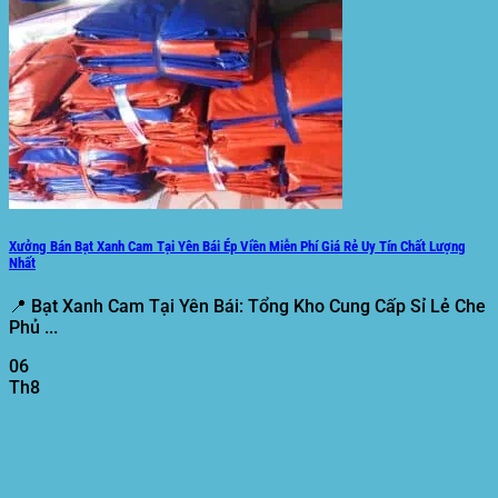
Xưởng Bán Bạt Xanh Cam Tại Yên Bái Ép Viền Miễn Phí Giá Rẻ Uy Tín Chất Lượng
Nhất
📍 Bạt Xanh Cam Tại Yên Bái: Tổng Kho Cung Cấp Sỉ Lẻ Che
Phủ ...
06
Th8