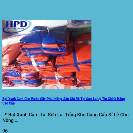
Bạt Xanh Cam Che Vườn Cây Phơi Nông Sản Giá Rẻ Tại Sơn La Uy Tín Chính Hãng
Cao Cấp
📍 Bạt Xanh Cam Tại Sơn La: Tổng Kho Cung Cấp Sỉ Lẻ Cho
Nông ...
06