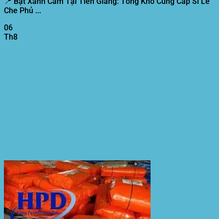
📍 Bạt Xanh Cam Tại Tiền Giang: Tổng Kho Cung Cấp Sỉ Lẻ
Che Phủ ...
06
Th8