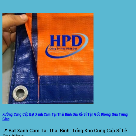
Xưởng Cung Cấp Bạt Xanh Cam Tại Thái Bình Giá Rẻ Sỉ Tận Gốc Không Qua Trung
Gian
📍 Bạt Xanh Cam Tại Thái Bình: Tổng Kho Cung Cấp Sỉ Lẻ