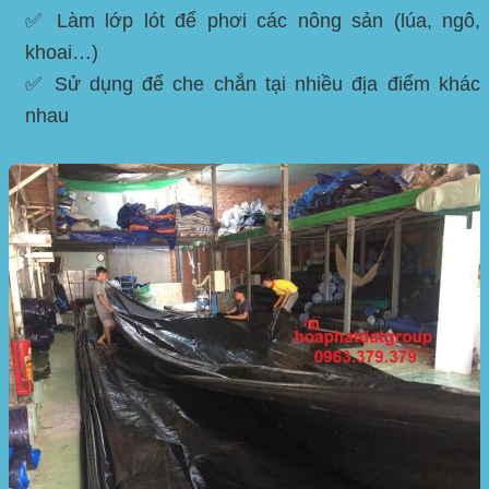
✅ Làm lớp lót để phơi các nông sản (lúa, ngô,
khoai…)
✅ Sử dụng để che chắn tại nhiều địa điểm khác
nhau