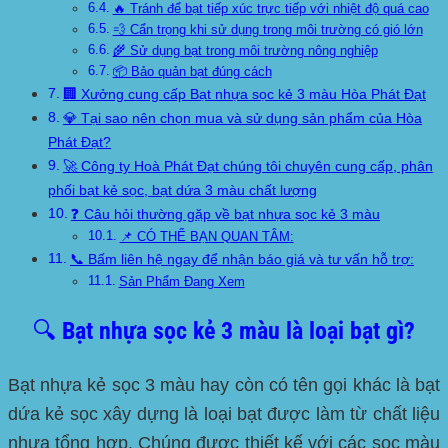
🔥 Tránh để bạt tiếp xúc trực tiếp với nhiệt độ quá cao
💨 Cẩn trọng khi sử dụng trong môi trường có gió lớn
🌾 Sử dụng bạt trong môi trường nông nghiệp
📦 Bảo quản bạt đúng cách
🏢 Xưởng cung cấp Bạt nhựa sọc kẻ 3 màu Hòa Phát Đạt
💎 Tại sao nên chọn mua và sử dụng sản phẩm của Hòa
Phát Đạt?
🚀 Công ty Hoà Phát Đạt chúng tôi chuyên cung cấp, phân
phối bạt kẻ sọc, bạt dứa 3 màu chất lượng
❓ Câu hỏi thường gặp về bạt nhựa sọc kẻ 3 màu
📌 CÓ THỂ BẠN QUAN TÂM:
📞 Bấm liên hệ ngay để nhận báo giá và tư vấn hỗ trợ:
Sản Phẩm Đang Xem
🔍 Bạt nhựa sọc kẻ 3 màu là loại bạt gì?
Bạt nhựa kẻ sọc 3 màu
hay còn có tên gọi khác là
bạt
dứa kẻ sọc xây dựng
là loại bạt được làm từ chất liệu
nhựa tổng hợp. Chúng được thiết kế với các sọc màu