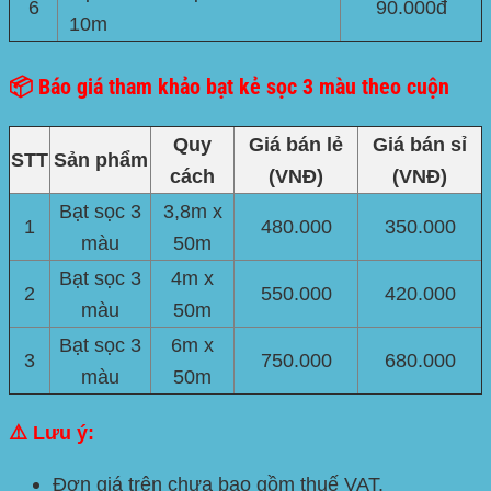
6
90.000đ
10m
📦 Báo giá tham khảo bạt kẻ sọc 3 màu theo cuộn
Quy
Giá bán lẻ
Giá bán sỉ
STT
Sản phẩm
cách
(VNĐ)
(VNĐ)
Bạt sọc 3
3,8m x
1
480.000
350.000
màu
50m
Bạt sọc 3
4m x
2
550.000
420.000
màu
50m
Bạt sọc 3
6m x
3
750.000
680.000
màu
50m
⚠️ Lưu ý:
Đơn giá trên chưa bao gồm thuế VAT.