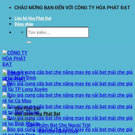
Bỏ
CHÀO MỪNG BẠN ĐẾN VỚI CÔNG TY HÒA PHÁT ĐẠT
qua
Liên hệ Hòa Phát Đạt
nội
Đăng nhập
dung
Tìm
kiếm:
Hòa Phát Đạt
Giới thiệu Hòa Phát Đạt
Sản Phẩm
Sản Phẩm Bạt Che Ngoài Trời
Bạt che nắng mưa