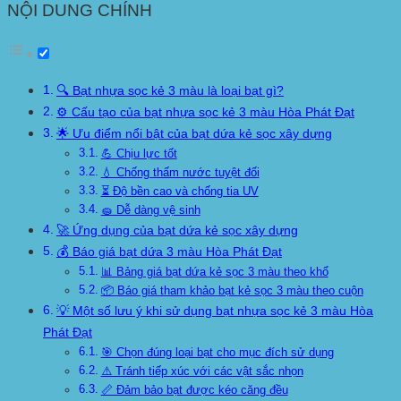
NỘI DUNG CHÍNH
🔍 Bạt nhựa sọc kẻ 3 màu là loại bạt gì?
⚙️ Cấu tạo của bạt nhựa sọc kẻ 3 màu Hòa Phát Đạt
🌟 Ưu điểm nổi bật của bạt dứa kẻ sọc xây dựng
💪 Chịu lực tốt
💧 Chống thấm nước tuyệt đối
⏳ Độ bền cao và chống tia UV
🧽 Dễ dàng vệ sinh
🚀 Ứng dụng của bạt dứa kẻ sọc xây dựng
💰 Báo giá bạt dứa 3 màu Hòa Phát Đạt
📊 Bảng giá bạt dứa kẻ sọc 3 màu theo khổ
📦 Báo giá tham khảo bạt kẻ sọc 3 màu theo cuộn
💡 Một số lưu ý khi sử dụng bạt nhựa sọc kẻ 3 màu Hòa
Phát Đạt
🎯 Chọn đúng loại bạt cho mục đích sử dụng
⚠️ Tránh tiếp xúc với các vật sắc nhọn
📏 Đảm bảo bạt được kéo căng đều