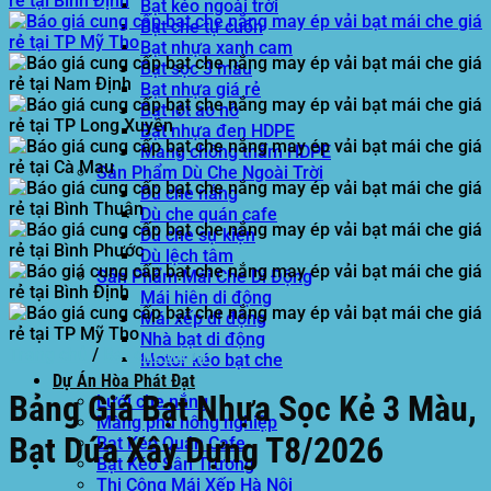
Bạt kéo ngoài trời
Bạt che tự cuốn
Bạt nhựa xanh cam
Bạt sọc 3 màu
Bạt nhựa giá rẻ
Bạt lót ao hồ
Bạt nhựa đen HDPE
Màng chống thấm HDPE
Sản Phẩm Dù Che Ngoài Trời
Dù che nắng
Dù che quán cafe
Dù che sự kiện
Dù lệch tâm
Sản Phẩm Mái Che Di Động
Mái hiên di động
Mái xếp di động
Nhà bạt di động
Trang chủ
/
Bạt che nắng
Motor kéo bạt che
Dự Án Hòa Phát Đạt
Bảng Giá Bạt Nhựa Sọc Kẻ 3 Màu,
Lưới che nắng
Màng phủ nông nghiệp
Bạt Dứa Xây Dựng T8/2026
Bạt Kéo Quán Cafe
Bạt Kéo Sân Trường
Thi Công Mái Xếp Hà Nội