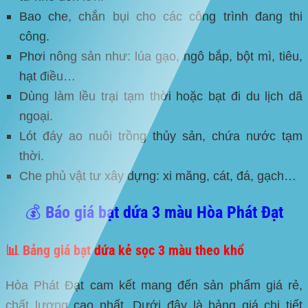
Bao che, chắn bụi cho các công trình đang thi
công.
Phơi nông sản như: lúa gạo, ngô bắp, bột mì, tiêu,
hạt điều…
Dùng làm lều trại tạm thời hoặc bạt đi du lịch dã
ngoại.
Lót đáy ao nuôi trồng thủy sản, chứa nước tạm
thời.
Che phủ vật tư xây dựng: xi măng, cát, đá, gạch…
💰 Báo giá bạt dứa 3 màu Hòa Phát Đạt
📊 Bảng giá bạt dứa kẻ sọc 3 màu theo khổ
Hòa Phát Đạt cam kết mang đến sản phẩm giá rẻ,
chất lượng cao nhất. Dưới đây là bảng giá chi tiết