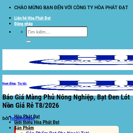
Bỏ
CHÀO MỪNG BẠN ĐẾN VỚI CÔNG TY HÒA PHÁT ĐẠT
qua
Liên hệ Hòa Phát Đạt
nội
Đăng nhập
dung
Tìm
kiếm:
Hoạt động
,
Tin tức
Báo Giá Màng Phủ Nông Nghiệp, Bạt Đen Lót
Nền Giá Rẻ T8/2026
Hòa Phát Đạt
bởi
hoaphatdat
Giới thiệu Hòa Phát Đạt
Sản Phẩm