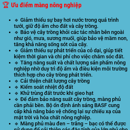
🏆 Ưu điểm màng nông nghiệp
🔹 Giảm thiểu sự bay hơi nước trong quá trình
tưới, giữ độ ẩm cho đất và cây trồng.
🔹 Bảo vệ cây trồng khỏi các tác nhân bên ngoài
như gió, mưa, sương muối, giúp bảo vệ mầm non,
tăng khả năng sống sót của cây.
🔹 Giảm thiểu sự phát triển của cỏ dại, giúp tiết
kiệm thời gian và chi phí cho việc chăm sóc đất.
🔹 Tăng năng suất và chất lượng sản phẩm nông
nghiệp nhờ duy trì độ ẩm và điều kiện môi trường
thích hợp cho cây trồng phát triển.
🔹 Cải thiện chất lượng cây trồng
🔹 Kiểm soát nhiệt độ đất
🔹 Khử trùng đất trước khi gieo hạt
🔹 Để đảm bảo năng suất cây trồng, màng phủ
cần phải bền. Bộ ổn định ánh sáng BASF cung
cấp khả năng bảo vệ chống lại sự chiếu xạ của
mặt trời và hóa chất nông nghiệp.
🔹 Màng phủ màu đen – trắng – bạc có thể được
sử dụng để cải thiện các đặc tính của lớp phủ cho