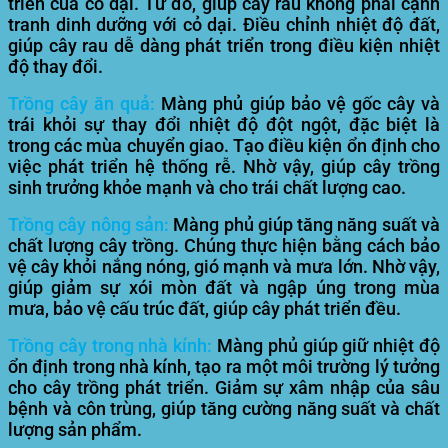
triển của cỏ dại. Từ đó, giúp cây rau không phải cạnh
tranh dinh dưỡng với cỏ dại. Điều chỉnh nhiệt độ đất,
giúp cây rau dễ dàng phát triển trong điều kiện nhiệt
độ thay đổi.
Trồng cây ăn quả:
Màng phủ giúp bảo vệ gốc cây và
trái khỏi sự thay đổi nhiệt độ đột ngột, đặc biệt là
trong các mùa chuyển giao. Tạo điều kiện ổn định cho
việc phát triển hệ thống rễ. Nhờ vậy, giúp cây trồng
sinh trưởng khỏe mạnh và cho trái chất lượng cao.
Trồng cây nông sản:
Màng phủ giúp tăng năng suất và
chất lượng cây trồng. Chúng thực hiện bằng cách bảo
vệ cây khỏi nắng nóng, gió mạnh và mưa lớn. Nhờ vậy,
giúp giảm sự xói mòn đất và ngập úng trong mùa
mưa, bảo vệ cấu trúc đất, giúp cây phát triển đều.
Trồng cây trong nhà kính:
Màng phủ giúp giữ nhiệt độ
ổn định trong nhà kính, tạo ra một môi trường lý tưởng
cho cây trồng phát triển. Giảm sự xâm nhập của sâu
bệnh và côn trùng, giúp tăng cường năng suất và chất
lượng sản phẩm.