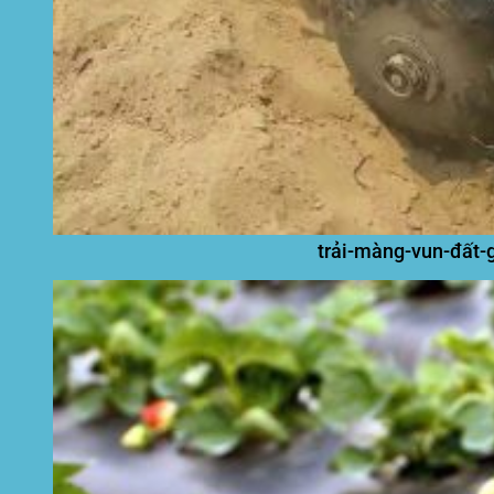
trải-màng-vun-đất