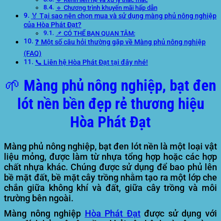
🔹 Chương trình khuyến mãi hấp dẫn
🏅 Tại sao nên chọn mua và sử dụng màng phủ nông nghiệp
của Hòa Phát Đạt?
📌 CÓ THỂ BẠN QUAN TÂM:
❓ Một số câu hỏi thường gặp về Màng phủ nông nghiệp
(FAQ)
📞 Liên hệ Hòa Phát Đạt tại đây nhé!
🌱 Màng phủ nông nghiệp, bạt đen
lót nền bền đẹp rẻ thương hiệu
Hòa Phát Đạt
Màng phủ nông nghiệp, bạt đen lót nền là một loại vật
liệu mỏng, được làm từ nhựa tổng hợp hoặc các hợp
chất nhựa khác. Chúng được sử dụng để bao phủ lên
bề mặt đất, bề mặt cây trồng nhằm tạo ra một lớp che
chắn giữa không khí và đất, giữa cây trồng và môi
trường bên ngoài.
Màng nông nghiệp
Hòa Phát Đạt
được sử dụng với