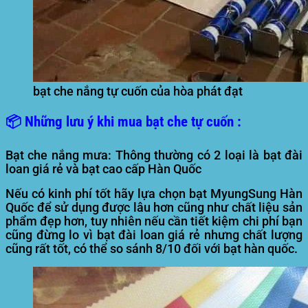
bạt che nắng tự cuốn của hòa phát đạt
📦 Những lưu ý khi mua bạt che tự cuốn :
Bạt che nắng mưa
: Thông thường có 2 loại là bạt đài
loan giá rẻ và bạt cao cấp Hàn Quốc
Nếu có kinh phí tốt hãy lựa chọn bạt MyungSung Hàn
Quốc để sử dụng được lâu hơn cũng như chất liệu sản
phẩm đẹp hơn, tuy nhiên nếu cần tiết kiệm chi phí bạn
cũng đừng lo vì bạt đài loan giá rẻ nhưng chất lượng
cũng rất tốt, có thể so sánh 8/10 đối với bạt hàn quốc.