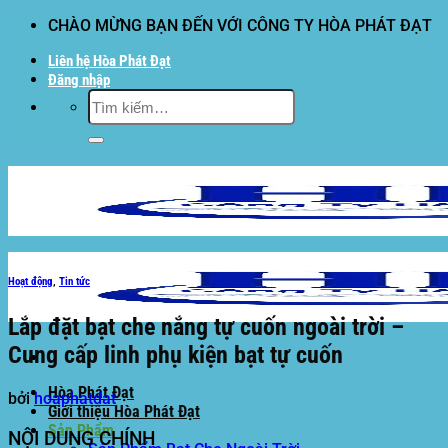
Bỏ
CHÀO MỪNG BẠN ĐẾN VỚI CÔNG TY HÒA PHÁT ĐẠT
qua
Liên hệ Hòa Phát Đạt
nội
Đăng nhập
dung
Tìm
kiếm:
Hoạt động
,
Tin tức
Lắp đặt bạt che nắng tự cuốn ngoài trời –
Cung cấp linh phụ kiện bạt tự cuốn
Hòa Phát Đạt
bởi
hoaphatdat
Giới thiệu Hòa Phát Đạt
Sản Phẩm
NỘI DUNG CHÍNH