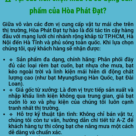
phẩm của Hòa Phát Đạt?
Giữa vô vàn các đơn vị cung cấp vật tư mái che trên
thị trường,
Hòa Phát Đạt
tự hào là đối tác tin cậy hàng
đầu với mạng lưới chi nhánh rộng khắp từ TP.HCM, Hà
Nội đến Hà Tĩnh và phủ sóng toàn quốc. Khi lựa chọn
chúng tôi, quý khách hàng sẽ nhận được:
🔹 Sản phẩm đa dạng, chính hãng:
Phân phối đầy
đủ các loại rèm bạt cuốn, bạt nhựa che mưa, bạt
kéo ngoài trời và linh kiện mái hiên di động chất
lượng cao (như bạt MyungSung Hàn Quốc, bạt Đài
Loan).
🔹 Giá gốc từ xưởng:
Là đơn vị trực tiếp sản xuất và
nhập khẩu linh kiện không qua trung gian, giá bạt
cuốn lò xo và phụ kiện của chúng tôi luôn cạnh
tranh nhất thị trường.
🔹 Hỗ trợ kỹ thuật tận tình:
Không chỉ bán vật tư,
chúng tôi còn tư vấn, hướng dẫn chi tiết từ A-Z để
khách hàng tự thi công bạt che nắng mưa một cách
dễ dàng và chuẩn xác.