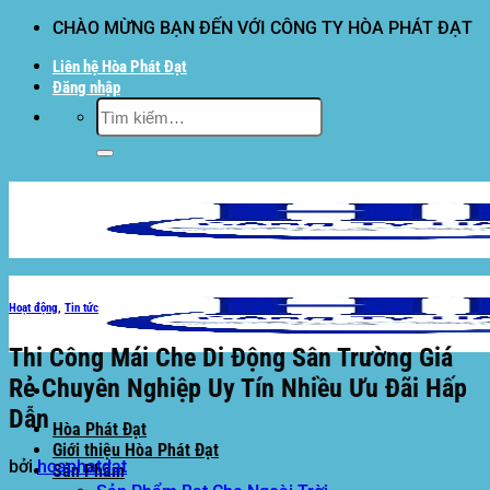
Bỏ
CHÀO MỪNG BẠN ĐẾN VỚI CÔNG TY HÒA PHÁT ĐẠT
qua
Liên hệ Hòa Phát Đạt
nội
Đăng nhập
dung
Tìm
kiếm:
Hoạt động
,
Tin tức
Thi Công Mái Che Di Động Sân Trường Giá
Rẻ Chuyên Nghiệp Uy Tín Nhiều Ưu Đãi Hấp
Dẫn
Hòa Phát Đạt
Giới thiệu Hòa Phát Đạt
bởi
hoaphatdat
Sản Phẩm