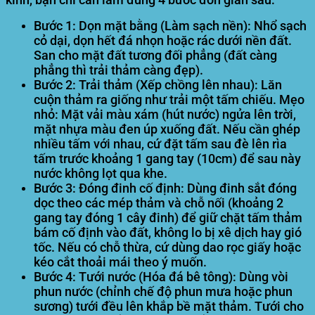
Bước 1: Dọn mặt bằng (Làm sạch nền):
Nhổ sạch
cỏ dại, dọn hết đá nhọn hoặc rác dưới nền đất.
San cho mặt đất tương đối phẳng (đất càng
phẳng thì trải thảm càng đẹp).
Bước 2: Trải thảm (Xếp chồng lên nhau):
Lăn
cuộn thảm ra giống như trải một tấm chiếu. Mẹo
nhỏ: Mặt vải màu xám (hút nước) ngửa lên trời,
mặt nhựa màu đen úp xuống đất. Nếu cần ghép
nhiều tấm với nhau, cứ đặt tấm sau đè lên rìa
tấm trước khoảng 1 gang tay (10cm) để sau này
nước không lọt qua khe.
Bước 3: Đóng đinh cố định:
Dùng đinh sắt đóng
dọc theo các mép thảm và chỗ nối (khoảng 2
gang tay đóng 1 cây đinh) để giữ chặt tấm thảm
bám cố định vào đất, không lo bị xê dịch hay gió
tốc. Nếu có chỗ thừa, cứ dùng dao rọc giấy hoặc
kéo cắt thoải mái theo ý muốn.
Bước 4: Tưới nước (Hóa đá bê tông):
Dùng vòi
phun nước (chỉnh chế độ phun mưa hoặc phun
sương) tưới đều lên khắp bề mặt thảm. Tưới cho