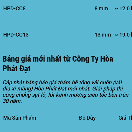
HPD-CC8
8 mm
~ 12.0
HPD-CC13
13 mm
~ 19.0
Bảng giá mới nhất từ Công Ty Hòa
Phát Đạt
Cập nhật bảng báo giá thảm bê tông vải cuộn (vải
địa xi măng) Hòa Phát Đạt mới nhất. Giải pháp thi
công chống sạt lở, lót kênh mương siêu tốc bền trên
30 năm.
Mã Sản Phẩm
Độ Dày
Giá 