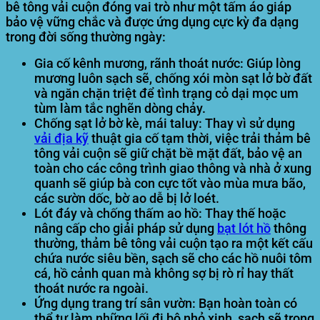
bê tông vải cuộn đóng vai trò như một tấm áo giáp
bảo vệ vững chắc và được ứng dụng cực kỳ đa dạng
trong đời sống thường ngày:
Gia cố kênh mương, rãnh thoát nước:
Giúp lòng
mương luôn sạch sẽ, chống xói mòn sạt lở bờ đất
và ngăn chặn triệt để tình trạng cỏ dại mọc um
tùm làm tắc nghẽn dòng chảy.
Chống sạt lở bờ kè, mái taluy:
Thay vì sử dụng
vải địa kỹ
thuật gia cố tạm thời, việc trải thảm bê
tông vải cuộn sẽ giữ chặt bề mặt đất, bảo vệ an
toàn cho các công trình giao thông và nhà ở xung
quanh sẽ giúp bà con cực tốt vào mùa mưa bão,
các sườn dốc, bờ ao dễ bị lở loét.
Lót đáy và chống thấm ao hồ:
Thay thế hoặc
nâng cấp cho giải pháp sử dụng
bạt lót hồ
thông
thường, thảm bê tông vải cuộn tạo ra một kết cấu
chứa nước siêu bền, sạch sẽ cho các hồ nuôi tôm
cá, hồ cảnh quan mà không sợ bị rò rỉ hay thất
thoát nước ra ngoài.
Ứng dụng trang trí sân vườn:
Bạn hoàn toàn có
thể tự làm những lối đi bộ nhỏ xinh, sạch sẽ trong