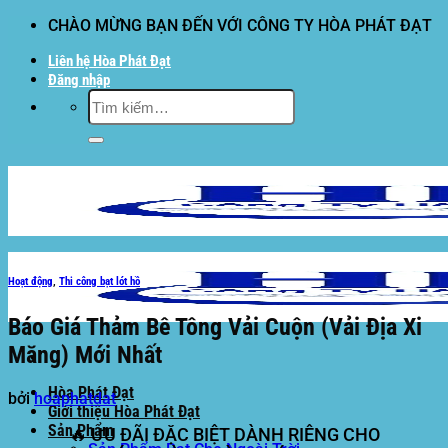
Bỏ
CHÀO MỪNG BẠN ĐẾN VỚI CÔNG TY HÒA PHÁT ĐẠT
qua
Liên hệ Hòa Phát Đạt
nội
Đăng nhập
dung
Tìm
kiếm:
Hoạt động
,
Thi công bạt lót hồ
Báo Giá Thảm Bê Tông Vải Cuộn (Vải Địa Xi
Măng) Mới Nhất
Hòa Phát Đạt
bởi
hoaphatdat
Giới thiệu Hòa Phát Đạt
Sản Phẩm
🔥
ƯU ĐÃI ĐẶC BIỆT DÀNH RIÊNG CHO