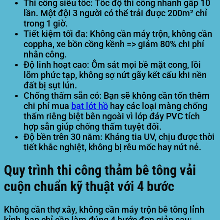
Thi công siêu tốc:
Tốc độ thi công nhanh gấp 10
lần. Một đội 3 người có thể trải được 200m² chỉ
trong 1 giờ.
Tiết kiệm tối đa:
Không cần máy trộn, không cần
coppha, xe bồn cồng kềnh => giảm 80% chi phí
nhân công.
Độ linh hoạt cao:
Ôm sát mọi bề mặt cong, lồi
lõm phức tạp, không sợ nứt gãy kết cấu khi nền
đất bị sụt lún.
Chống thấm sẵn có:
Bạn sẽ không cần tốn thêm
chi phí mua
bạt lót hồ
hay các loại màng chống
thấm riêng biệt bên ngoài vì lớp đáy PVC tích
hợp sẵn giúp chống thấm tuyệt đối.
Độ bền trên 30 năm:
Kháng tia UV, chịu được thời
tiết khắc nghiệt, không bị rêu mốc hay nứt nẻ.
Quy trình thi công thảm bê tông vải
cuộn chuẩn kỹ thuật với 4 bước
Không cần thợ xây, không cần máy trộn bê tông lỉnh
kỉnh, bạn chỉ cần làm đúng 4 bước đơn giản sau: