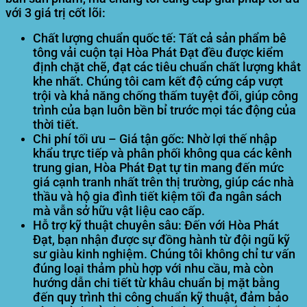
với 3 giá trị cốt lõi:
Chất lượng chuẩn quốc tế:
Tất cả sản phẩm bê
tông vải cuộn tại Hòa Phát Đạt đều được kiểm
định chặt chẽ, đạt các tiêu chuẩn chất lượng khắt
khe nhất. Chúng tôi cam kết độ cứng cáp vượt
trội và khả năng chống thấm tuyệt đối, giúp công
trình của bạn luôn bền bỉ trước mọi tác động của
thời tiết.
Chi phí tối ưu – Giá tận gốc:
Nhờ lợi thế nhập
khẩu trực tiếp và phân phối không qua các kênh
trung gian, Hòa Phát Đạt tự tin mang đến mức
giá cạnh tranh nhất trên thị trường, giúp các nhà
thầu và hộ gia đình tiết kiệm tối đa ngân sách
mà vẫn sở hữu vật liệu cao cấp.
Hỗ trợ kỹ thuật chuyên sâu:
Đến với Hòa Phát
Đạt, bạn nhận được sự đồng hành từ đội ngũ kỹ
sư giàu kinh nghiệm. Chúng tôi không chỉ tư vấn
đúng loại thảm phù hợp với nhu cầu, mà còn
hướng dẫn chi tiết từ khâu chuẩn bị mặt bằng
đến quy trình thi công chuẩn kỹ thuật, đảm bảo