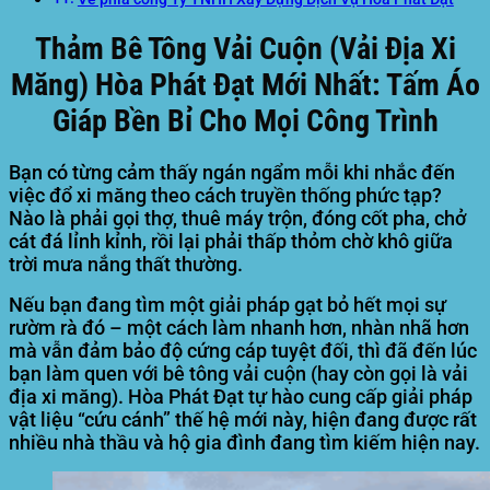
Thảm Bê Tông Vải Cuộn (Vải Địa Xi
Măng) Hòa Phát Đạt Mới Nhất: Tấm Áo
Giáp Bền Bỉ Cho Mọi Công Trình
Bạn có từng cảm thấy ngán ngẩm mỗi khi nhắc đến
việc đổ xi măng theo cách truyền thống phức tạp?
Nào là phải gọi thợ, thuê máy trộn, đóng cốt pha, chở
cát đá lỉnh kỉnh, rồi lại phải thấp thỏm chờ khô giữa
trời mưa nắng thất thường.
Nếu bạn đang tìm một giải pháp gạt bỏ hết mọi sự
rườm rà đó – một cách làm nhanh hơn, nhàn nhã hơn
mà vẫn đảm bảo độ cứng cáp tuyệt đối, thì đã đến lúc
bạn làm quen với bê tông vải cuộn (hay còn gọi là vải
địa xi măng).
Hòa Phát Đạt tự hào cung cấp giải pháp
vật liệu “cứu cánh” thế hệ mới này, hiện đang được rất
nhiều nhà thầu và hộ gia đình đang tìm kiếm hiện nay.