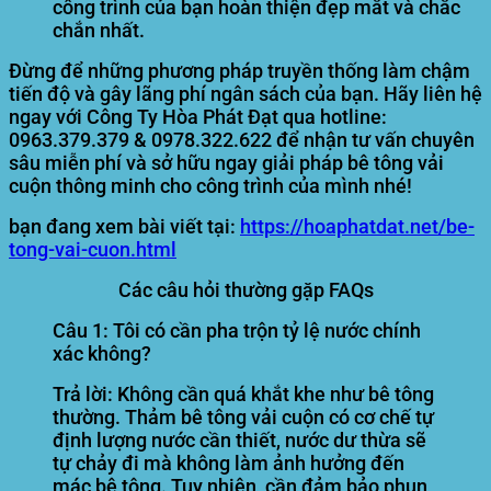
công trình của bạn hoàn thiện đẹp mắt và chắc
chắn nhất.
Đừng để những phương pháp truyền thống làm chậm
tiến độ và gây lãng phí ngân sách của bạn. Hãy liên hệ
ngay với
Công Ty Hòa Phát Đạt
qua hotline:
0963.379.379 & 0978.322.622 để nhận tư vấn chuyên
sâu miễn phí và sở hữu ngay giải pháp bê tông vải
cuộn thông minh cho công trình của mình nhé!
bạn đang xem bài viết tại:
https://hoaphatdat.net/be-
tong-vai-cuon.html
Các câu hỏi thường gặp FAQs
Câu 1: Tôi có cần pha trộn tỷ lệ nước chính
xác không?
Trả lời:
Không cần quá khắt khe như bê tông
thường. Thảm bê tông vải cuộn có cơ chế tự
định lượng nước cần thiết, nước dư thừa sẽ
tự chảy đi mà không làm ảnh hưởng đến
mác bê tông. Tuy nhiên, cần đảm bảo phun