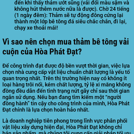
đến khi thấy thảm ướt sũng (vải đổi màu sậm và
không hút thêm nước nữa là được). Chờ 24 tiếng
(1 ngày đêm): Thảm sẽ tự động đông cứng lại
thành một lớp bê tông đá siêu chắc chắn, đi lại,
chạy xe thoải mái!
Vì sao nên chọn mua thảm bê tông vải
cuộn của Hòa Phát Đạt?
Để công trình đạt được độ bền vượt thời gian, việc lựa
chọn nhà cung cấp vật liệu chuẩn chất lượng là yếu tố
quan trọng nhất. Trên thị trường hiện nay có không ít
loại hàng trôi nổi, kém chất lượng, tỷ lệ xi măng không
đồng đều dẫn đến tình trạng nứt gãy chỉ sau thời gian
ngắn sử dụng. Nếu bạn đang tìm kiếm một “người
đồng hành” tin cậy cho công trình của mình,
Hòa Phát
Đạt
chính là lựa chọn hoàn hảo nhất.
Là doanh nghiệp tiên phong trong lĩnh vực phân phối
vật liệu xây dựng hiện đại,
Hòa Phát Đạt
không chỉ
bán sản phẩm, mà chúng tôi cung cấp giải pháp tối ưu