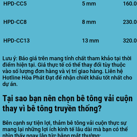
HPD-CC5
5 mm
160.0
HPD-CC8
8 mm
230.0
HPD-CC13
13 mm
320.0
Lưu ý:
Báo giá trên mang tính chất tham khảo tại thời
điểm hiện tại. Giá thực tế có thể thay đổi tùy thuộc
vào số lượng đơn hàng và vị trí giao hàng. Liên hệ
Hotline
Hòa Phát Đạt
để nhận chiết khấu tốt nhất cho
dự án.
Tại sao bạn nên chọn bê tông vải cuộn
thay vì bê tông truyền thống?
Bên cạnh sự tiện lợi, thảm bê tông vải cuộn thực sự
mang lại những lợi ích kinh tế lâu dài mà bạn có thể
nhìn thấy ngay lập tức bằng mắt thường: