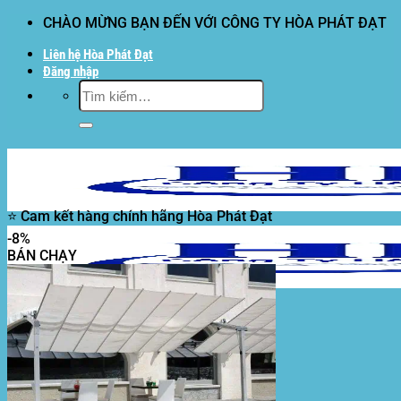
Bỏ
CHÀO MỪNG BẠN ĐẾN VỚI CÔNG TY HÒA PHÁT ĐẠT
qua
Liên hệ Hòa Phát Đạt
nội
Đăng nhập
dung
Tìm
kiếm:
⭐ Cam kết hàng chính hãng Hòa Phát Đạt
-8%
BÁN CHẠY
Hòa Phát Đạt
Giới thiệu Hòa Phát Đạt
Sản Phẩm