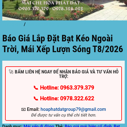
Trang chủ
/
Mái xếp di động
Báo Giá Lắp Đặt Bạt Kéo Ngoài
Trời, Mái Xếp Lượn Sóng T8/2026
🚀 BẤM LIÊN HỆ NGAY ĐỂ NHẬN BÁO GIÁ VÀ TƯ VẤN HỖ
TRỢ:
📞 Hotline: 0963.379.379
📞 Hotline: 0978.322.622
📧 Email:
hoaphatdatgroup79@gmail.com
Để được tư vấn cụ thể chi tiết hơn.
Danh mục:
Mái xếp di động
Thẻ:
Báo giá mái hiên cố định
,
Bạt