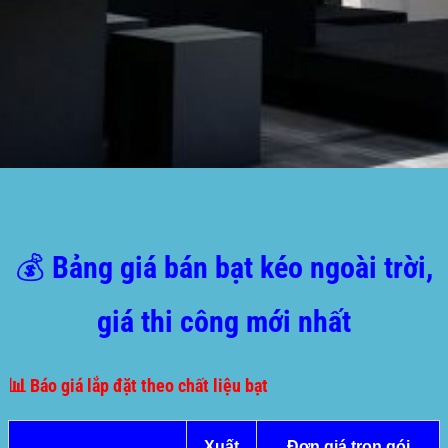
💰 Bảng giá bán bạt kéo ngoài trời,
giá thi công mới nhất
📊 Báo giá lắp đặt theo chất liệu bạt
Xuất
Đơn giá trọn gói