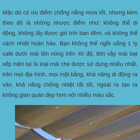
Mặc dù có ưu điểm chống nắng mưa tốt, nhưng kèm
theo đó là những nhược điểm như: không thể di
động, không lấy được gió trời ban đêm, và không thể
cách nhiệt hoàn hảo. Bạn không thể ngồi uống 1 ly
cafe dưới mái tôn nóng trên 40 độ. Bởi vậy
mái bạt
xếp
hiện tại là loại mái che được sử dụng nhiều nhất,
trên mọi địa hình, mọi mặt bằng, khả năng di động ra
vào, khả năng chống nhiệt rất tốt, ngoài ra tạo ra
không gian quán đẹp hơn với nhiều màu sắc.