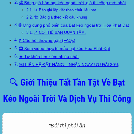
💰 Bảng giá bán bạt kéo ngoài trời, giá thi công mới nhất
📊 Báo giá lắp đặt theo chất liệu bạt
🏗️ Báo giá theo kết cấu khung
🌐 Ứng dụng phổ biến của Bạt kéo ngoài trời Hòa Phát Đạt
📌 CÓ THỂ BẠN QUAN TÂM:
❓ Câu hỏi thường gặp (FAQs)
📺 Xem video thực tế mẫu bạt kéo Hòa Phát Đạt
🔥 Từ khóa tìm kiếm nhiều nhất
✉️ LIÊN HỆ ĐẶT HÀNG – NHẬN NGAY ƯU ĐÃI 30%
🔍 Giới Thiệu Tất Tần Tật Về Bạt
Kéo Ngoài Trời Và Dịch Vụ Thi Công
“Đói thì phải ăn