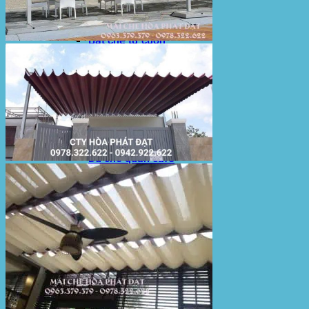
Sản Phẩm Bạt Che Ngoài Trời
Bạt che nắng mưa
Bạt kéo ngoài trời
Bạt che tự cuốn
Bạt nhựa xanh cam
Bạt sọc 3 màu
Bạt nhựa giá rẻ
Bạt lót ao hồ
Bạt nhựa đen HDPE
Màng chống thấm HDPE
Sản Phẩm Dù Che Ngoài Trời
Dù che nắng
Dù che quán cafe
Dù che sự kiện
Dù lệch tâm
Sản Phẩm Mái Che Di Động
Mái hiên di động
Mái xếp di động
Nhà bạt di động
Motor kéo bạt che
Dự Án Hòa Phát Đạt
Lưới che nắng
Màng phủ nông nghiệp
Bạt Kéo Quán Cafe