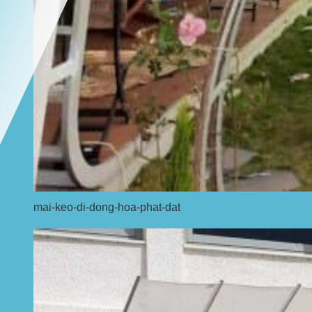
mai-keo-di-dong-hoa-phat-dat