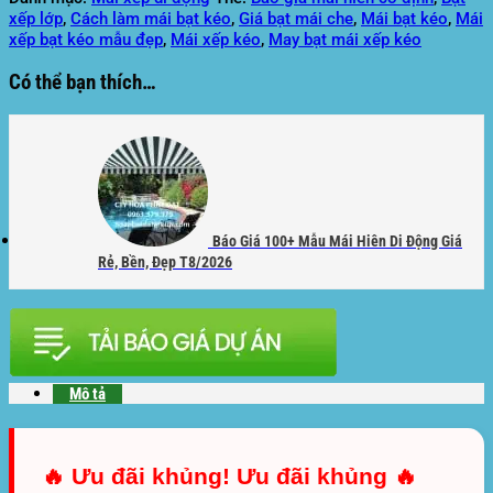
xếp lớp
,
Cách làm mái bạt kéo
,
Giá bạt mái che
,
Mái bạt kéo
,
Mái
xếp bạt kéo mẫu đẹp
,
Mái xếp kéo
,
May bạt mái xếp kéo
Có thể bạn thích…
Báo Giá 100+ Mẫu Mái Hiên Di Động Giá
Rẻ, Bền, Đẹp T8/2026
Mô tả
🔥 Ưu đãi khủng! Ưu đãi khủng 🔥