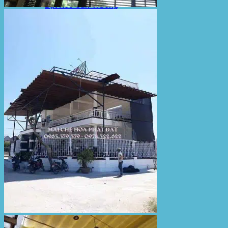
Bạt Kéo Sân Trường
Thi Công Mái Xếp Hà Nội
Thi Công Mái Xếp TPHCM
Thi Công Mái Xếp Bình Dương
Thi Công Mái Xếp Biên Hòa
Tin tức
Hoạt động
May bạt mái che
Thi công bạt lót lồ
Thay bạt áo dù
Thay bạt mái che
Thi công mái tôn
Tuyển Dụng Hòa Phát Đạt
Liên hệ Hòa Phát Đạt
Tìm
kiếm: