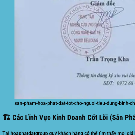
san-pham-hoa-phat-dat-tot-cho-nguoi-tieu-dung-binh-c
🏗️ Các Lĩnh Vực Kinh Doanh Cốt Lõi (Sản P
Tại
hoaphatdatgroup
quý khách hàng có thể tìm thấy mọi giả