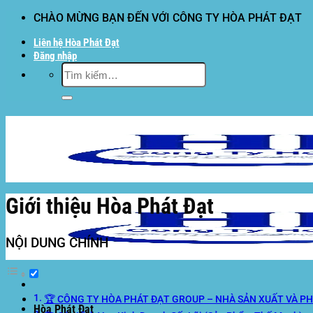
Bỏ
CHÀO MỪNG BẠN ĐẾN VỚI CÔNG TY HÒA PHÁT ĐẠT
qua
Liên hệ Hòa Phát Đạt
nội
Đăng nhập
dung
Tìm
kiếm:
Giới thiệu Hòa Phát Đạt
NỘI DUNG CHÍNH
🏆 CÔNG TY HÒA PHÁT ĐẠT GROUP – NHÀ SẢN XUẤT VÀ PH
Hòa Phát Đạt