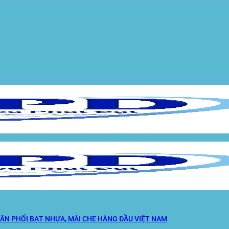
ÂN PHỐI BẠT NHỰA, MÁI CHE HÀNG ĐẦU VIỆT NAM