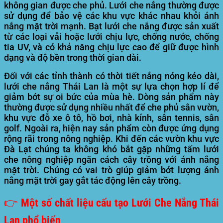
không gian được che phủ. Lưới che nắng thường được
sử dụng để bảo vệ các khu vực khác nhau khỏi ánh
nắng mặt trời mạnh. Bạt lưới che nắng được sản xuất
từ các loại vải hoặc lưới chịu lực, chống nước, chống
tia UV, và có khả năng chịu lực cao để giữ được hình
dạng và độ bền trong thời gian dài.
Đối với các tỉnh thành có thời tiết nắng nóng kéo dài,
lưới che nắng Thái Lan là một sự lựa chọn hợp lí để
giảm bớt sự oi bức của mùa hè. Dòng sản phẩm này
thường được sử dụng nhiều nhất để che phủ sân vườn,
khu vực đỗ xe ô tô, hồ bơi, nhà kính, sân tennis, sân
golf. Ngoài ra, hiện nay sản phẩm còn được ứng dụng
rộng rãi trong nông nghiệp. Khi đến các vườn khu vực
Đà Lạt chúng ta không khó bắt gặp những tấm lưới
che nông nghiệp ngăn cách cây trồng với ánh nắng
mặt trời. Chúng có vai trò giúp giảm bớt lượng ánh
nắng mặt trời gay gắt tác động lên cây trồng.
👉 Một số chất liệu cấu tạo Lưới Che Nắng Thái
Lan phổ biến