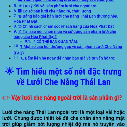
📌 Lưu ý đối với sản phẩm lưới che ngoài trời
🏢 Cơ sở bán lưới che nắng rẻ, chất lượng
💲 Bảng báo giá bán lưới che nắng Thái Lan thương hiệu
Hòa Phát Đạt
🤝 Chính sách chăm sóc khách hàng của Hòa Phát Đạt
🏅 Tại sao nên chọn mua và sử dụng sản phẩm lưới che
nắng của Hòa Phát Đạt?
📌 CÓ THỂ BẠN QUAN TÂM:
❓ Một số câu hỏi thường gặp về sản phẩm Lưới Che Nắng
(FAQ)
📞 Bấm liên hệ ngay để nhận báo giá và tư vấn hỗ trợ:
🌟 Tìm hiểu một số nét đặc trưng
về Lưới Che Nắng Thái Lan
👉 Vậy lưới che nắng ngoài trời là sản phẩm gì?
Lưới che nắng Thái Lan ngoài trời là một loại vải hoặc
lưới. Chúng được thiết kế để che chắn ánh nắng mặt
trời giúp giảm bớt lượng nhiệt độ mà nó truyền vào