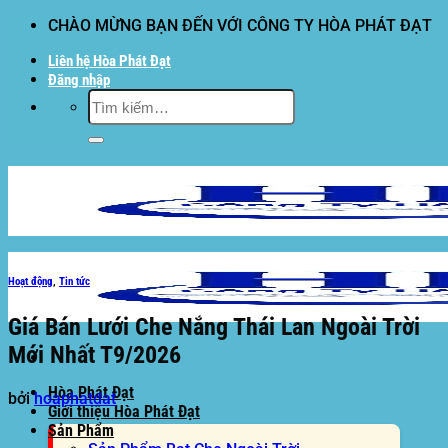
Bỏ
CHÀO MỪNG BẠN ĐẾN VỚI CÔNG TY HÒA PHÁT ĐẠT
qua
Liên hệ Hòa Phát Đạt
nội
Đăng nhập
dung
Tìm
kiếm:
Hoạt động
,
Tin tức
Giá Bán Lưới Che Nắng Thái Lan Ngoài Trời
Mới Nhất T9/2026
Hòa Phát Đạt
bởi
hoaphatdat
Giới thiệu Hòa Phát Đạt
Sản Phẩm