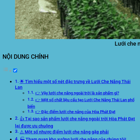
Lưới che 
NỘI DUNG CHÍNH
🌟 Tìm hiểu một số nét đặc trưng về Lưới Che Nắng Thái
Lan
👉 Vậy lưới che nắng ngoài trời là sản phẩm gì?
👉 Một số chất liệu cấu tạo Lưới Che Nắng Thái Lan phổ
biến
👉 Đặc điểm lưới che nắng của Hòa Phát Đạt
👍 Tại sao sản phẩm lưới che nắng ngoài trời Hòa Phát Đạt
lại được ưu chuộng
⚠️ Một số nhược điểm lưới che nắng gặp phải
🏭 Tham quan kho xưởng lưới che nắng của chúng tôi!