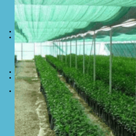
Bạt Kéo Sân Trường
Thi Công Mái Xếp Hà Nội
Thi Công Mái Xếp TPHCM
Thi Công Mái Xếp Bình Dương
Thi Công Mái Xếp Biên Hòa
Tin tức
Hoạt động
May bạt mái che
Thi công bạt lót lồ
Thay bạt áo dù
Thay bạt mái che
Thi công mái tôn
Tuyển Dụng Hòa Phát Đạt
Liên hệ Hòa Phát Đạt
Tìm
kiếm: