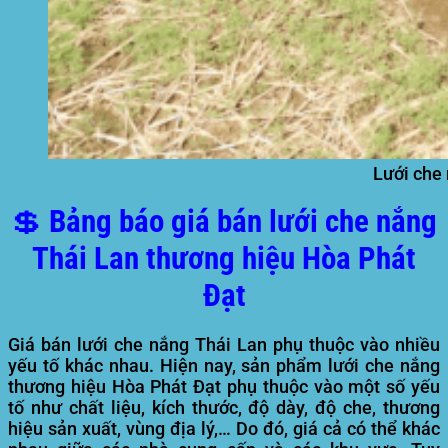
Lưới che 
💲 Bảng báo giá bán lưới che nắng
Thái Lan thương hiệu Hòa Phát
Đạt
Giá bán lưới che nắng Thái Lan phụ thuộc vào nhiều
yếu tố khác nhau. Hiện nay, sản phẩm lưới che nắng
thương hiệu Hòa Phát Đạt phụ thuộc vào một số yếu
tố như chất liệu, kích thước, độ dày, độ che, thương
hiệu sản xuất, vùng địa lý,… Do đó, giá cả có thể khác