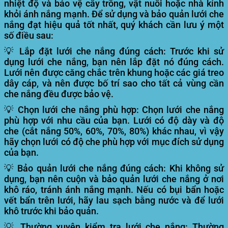
nhiệt độ và bảo vệ cây trồng, vật nuôi hoặc nhà kính
khỏi ánh nắng mạnh. Để sử dụng và bảo quản lưới che
nắng đạt hiệu quả tốt nhất, quý khách cần lưu ý một
số điều sau:
💡 Lắp đặt lưới che nắng đúng cách:
Trước khi sử
dụng lưới che nắng, bạn nên lắp đặt nó đúng cách.
Lưới nên được căng chắc trên khung hoặc các giá treo
dây cáp, và nên được bố trí sao cho tất cả vùng cần
che nắng đều được bảo vệ.
💡 Chọn lưới che nắng phù hợp:
Chọn lưới che nắng
phù hợp với nhu cầu của bạn. Lưới có độ dày và độ
che (cắt nắng 50%, 60%, 70%, 80%) khác nhau, vì vậy
hãy chọn lưới có độ che phù hợp với mục đích sử dụng
của bạn.
💡 Bảo quản lưới che nắng đúng cách:
Khi không sử
dụng, bạn nên cuộn và bảo quản lưới che nắng ở nơi
khô ráo, tránh ánh nắng mạnh. Nếu có bụi bẩn hoặc
vết bẩn trên lưới, hãy lau sạch bằng nước và để lưới
khô trước khi bảo quản.
💡 Thường xuyên kiểm tra lưới che nắng:
Thường