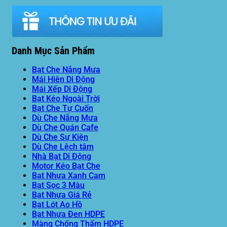
Danh Mục Sản Phẩm
Bạt Che Nắng Mưa
Mái Hiên Di Động
Mái Xếp Di Động
Bạt Kéo Ngoài Trời
Bạt Che Tự Cuốn
Dù Che Nắng Mưa
Dù Che Quán Cafe
Dù Che Sự Kiện
Dù Che Lệch tâm
Nhà Bạt Di Động
Motor Kéo Bạt Che
Bạt Nhựa Xanh Cam
Bạt Sọc 3 Màu
Bạt Nhựa Giá Rẻ
Bạt Lót Ao Hồ
Bạt Nhựa Đen HDPE
Màng Chống Thấm HDPE