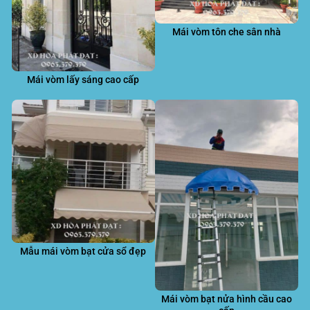
Mái vòm tôn che sân nhà
Mái vòm lấy sáng cao cấp
Mẫu mái vòm bạt cửa sổ đẹp
Mái vòm bạt nửa hình cầu cao