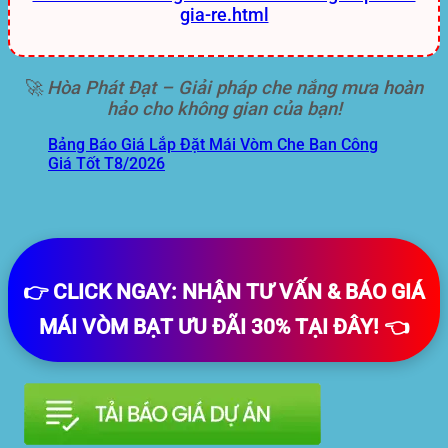
gia-re.html
🚀
Hòa Phát Đạt – Giải pháp che nắng mưa hoàn
hảo cho không gian của bạn!
Bảng Báo Giá Lắp Đặt Mái Vòm Che Ban Công
Giá Tốt T8/2026
👉 CLICK NGAY: NHẬN TƯ VẤN & BÁO GIÁ
MÁI VÒM BẠT ƯU ĐÃI 30% TẠI ĐÂY! 👈