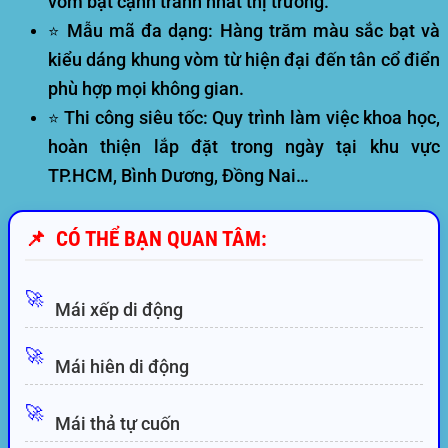
vòm bạt
cạnh tranh nhất thị trường.
Mẫu mã đa dạng:
Hàng trăm màu sắc bạt và
⭐
kiểu dáng khung vòm từ hiện đại đến tân cổ điển
phù hợp mọi không gian.
Thi công siêu tốc:
Quy trình làm việc khoa học,
⭐
hoàn thiện lắp đặt trong ngày tại khu vực
TP.HCM, Bình Dương, Đồng Nai…
📌
CÓ THỂ BẠN QUAN TÂM:
🚀
Mái xếp di động
🚀
Mái hiên di động
🚀
Mái thả tự cuốn