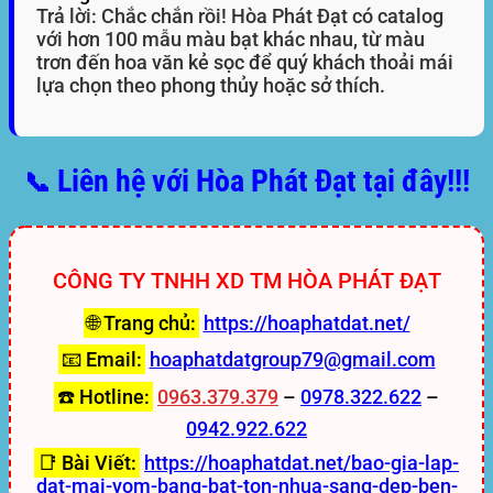
Trả lời: Chắc chắn rồi! Hòa Phát Đạt có catalog
với hơn 100 mẫu màu bạt khác nhau, từ màu
trơn đến hoa văn kẻ sọc để quý khách thoải mái
lựa chọn theo phong thủy hoặc sở thích.
Liên hệ với Hòa Phát Đạt tại đây!!!
📞
CÔNG TY TNHH XD TM HÒA PHÁT ĐẠT
🌐 Trang chủ:
https://hoaphatdat.net/
📧 Email:
hoaphatdatgroup79@gmail.com
☎️ Hotline:
0963.379.379
–
0978.322.622
–
0942.922.622
📑 Bài Viết:
https://hoaphatdat.net/bao-gia-lap-
dat-mai-vom-bang-bat-ton-nhua-sang-dep-ben-