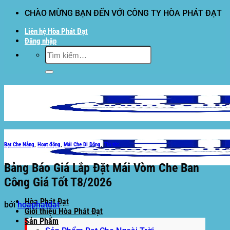
Bỏ
CHÀO MỪNG BẠN ĐẾN VỚI CÔNG TY HÒA PHÁT ĐẠT
qua
Liên hệ Hòa Phát Đạt
nội
Đăng nhập
dung
Tìm
kiếm:
Bạt Che Nắng
,
Hoạt động
,
Mái Che Di Động
,
Tin tức
Bảng Báo Giá Lắp Đặt Mái Vòm Che Ban
Công Giá Tốt T8/2026
Hòa Phát Đạt
bởi
hoaphatdat
Giới thiệu Hòa Phát Đạt
Sản Phẩm