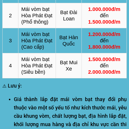
Mái vòm bạt
1.000.000đ/m
Bạt Đài
2
Hòa Phát Đạt
đến
Loan
(Phổ thông)
1.500.000đ/m
Mái vòm bạt
1.200.000đ/m
Bạt Hàn
3
Hòa Phát Đạt
đến
Quốc
(Cao cấp)
1.800.000đ/m
Mái vòm bạt
1.500.000đ/m
Bạt Mui
4
Hòa Phát Đạt
đến
Xe
(Siêu bền)
2.000.000đ/m
Lưu ý:
⚠️
Giá thành lắp đặt mái vòm bạt thay đổi phụ
thuộc vào một số yếu tố như
kích thước mái, yêu
cầu khung vòm, chất lượng bạt, địa hình lắp đặt,
khối lượng mua hàng và địa chỉ khu vực cần thi