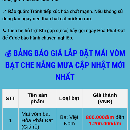
📍
Bảo quản:
Tránh tiếp xúc hóa chất mạnh. Nếu không sử
dụng lâu ngày nên tháo bạt cất nơi khô ráo.
📞
Liên hệ hỗ trợ:
Khi gặp sự cố, hãy gọi ngay
Hòa Phát Đạt
để được bảo hành chuyên nghiệp.
BẢNG BÁO GIÁ LẮP ĐẶT MÁI VÒM
💰
BẠT CHE NẮNG MƯA CẬP NHẬT MỚI
NHẤT
Tên sản
Giá thành
STT
Loại bạt
phẩm
(VNĐ)
Mái vòm bạt
Bạt Việt
800.000đ/m
đến
1
Hòa Phát Đạt
Nam
1.200.000đ/m
(Giá rẻ)