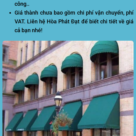
công
..
Giá thành chưa bao gồm chi phí vận chuyển, phí
VAT. Liên hệ Hòa Phát Đạt để biết chi tiết về giá
cả bạn nhé!