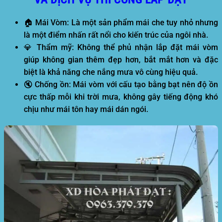
🏠
Mái Vòm:
Là một sản phẩm mái che tuy nhỏ nhưng
là một điểm nhấn rất nổi cho kiến trúc của ngôi nhà.
💎
Thẩm mỹ:
Không thể phủ nhận lắp đặt mái vòm
giúp không gian thêm đẹp hơn, bắt mắt hơn và đặc
biệt là khả năng che nắng mưa vô cùng hiệu quả.
🔇
Chống ồn:
Mái vòm với cấu tạo bằng bạt nên độ ồn
cực thấp mỗi khi trời mưa, không gây tiếng động khó
chịu như mái tôn hay mái dán ngói.