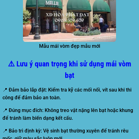
Mẫu mái vòm đẹp mẫu mới
⚠️ Lưu ý quan trọng khi sử dụng mái vòm
bạt
📍
Đảm bảo lắp đặt:
Kiểm tra kỹ các mối nối, vít sau khi thi
công để đảm bảo an toàn.
📍
Đúng mục đích:
Không treo vật nặng lên bạt hoặc khung
để tránh làm biến dạng kết cấu.
📍
Bảo trì định kỳ:
Vệ sinh bạt thường xuyên để tránh rêu
mốc, giữ màu sắc luôn mới.