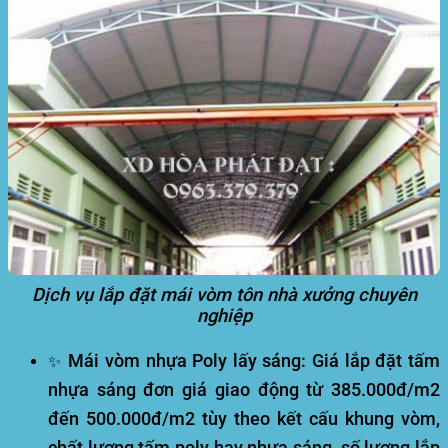
Dịch vụ lắp đặt mái vòm tôn nhà xưởng chuyên
nghiệp
Mái vòm nhựa Poly lấy sáng:
Giá lắp đặt tấm
✨
nhựa sáng đơn giá giao động từ 385.000đ/m2
đến 500.000đ/m2 tùy theo kết cấu khung vòm,
chất lượng tấm poly hay nhựa sáng, số lượng lắp