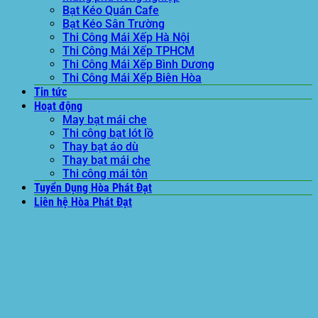
Bạt Kéo Quán Cafe
Bạt Kéo Sân Trường
Thi Công Mái Xếp Hà Nội
Thi Công Mái Xếp TPHCM
Thi Công Mái Xếp Bình Dương
Thi Công Mái Xếp Biên Hòa
Tin tức
Hoạt động
May bạt mái che
Thi công bạt lót lồ
Thay bạt áo dù
Thay bạt mái che
Thi công mái tôn
Tuyển Dụng Hòa Phát Đạt
Liên hệ Hòa Phát Đạt