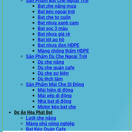
Sản Phẩm Bạt Che Ngoài Trời
Bạt che nắng mưa
Bạt kéo ngoài trời
Bạt che tự cuốn
Bạt nhựa xanh cam
Bạt sọc 3 màu
Bạt nhựa giá rẻ
Bạt lót ao hồ
Bạt nhựa đen HDPE
Màng chống thấm HDPE
Sản Phẩm Dù Che Ngoài Trời
Dù che nắng
Dù che quán cafe
Dù che sự kiện
Dù lệch tâm
Sản Phẩm Mái Che Di Động
Mái hiên di động
Mái xếp di động
Nhà bạt di động
Motor kéo bạt che
Dự Án Hòa Phát Đạt
Lưới che nắng
Màng phủ nông nghiệp
Bạt Kéo Quán Cafe