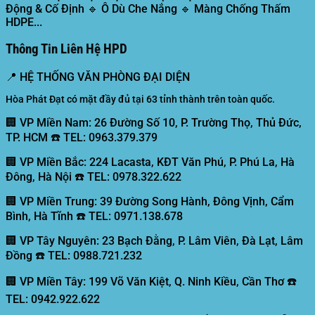
Động & Cố Định 🔹 Ô Dù Che Nắng 🔹 Màng Chống Thấm
HDPE...
Thông Tin Liên Hệ HPD
📍
HỆ THỐNG VĂN PHÒNG ĐẠI DIỆN
Hòa Phát Đạt có mặt đầy đủ tại 63 tỉnh thành trên toàn quốc.
🏢 VP Miền Nam:
26 Đường Số 10, P. Trường Thọ, Thủ Đức,
TP. HCM ☎️ TEL: 0963.379.379
🏢 VP Miền Bắc:
224 Lacasta, KĐT Văn Phú, P. Phú La, Hà
Đông, Hà Nội ☎️ TEL: 0978.322.622
🏢 VP Miền Trung:
39 Đường Song Hành, Đông Vịnh, Cẩm
Bình, Hà Tĩnh ☎️ TEL: 0971.138.678
🏢 VP Tây Nguyên:
23 Bạch Đằng, P. Lâm Viên, Đà Lạt, Lâm
Đồng ☎️ TEL: 0988.721.232
🏢 VP Miền Tây:
199 Võ Văn Kiệt, Q. Ninh Kiều, Cần Thơ ☎️
TEL: 0942.922.622