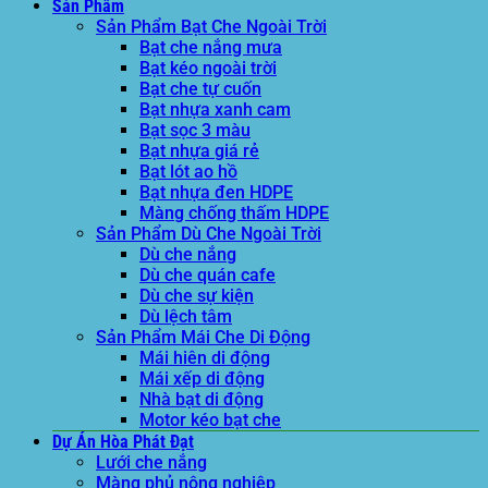
Sản Phẩm
Sản Phẩm Bạt Che Ngoài Trời
Bạt che nắng mưa
Bạt kéo ngoài trời
Bạt che tự cuốn
Bạt nhựa xanh cam
Bạt sọc 3 màu
Bạt nhựa giá rẻ
Bạt lót ao hồ
Bạt nhựa đen HDPE
Màng chống thấm HDPE
Sản Phẩm Dù Che Ngoài Trời
Dù che nắng
Dù che quán cafe
Dù che sự kiện
Dù lệch tâm
Sản Phẩm Mái Che Di Động
Mái hiên di động
Mái xếp di động
Nhà bạt di động
Motor kéo bạt che
Dự Án Hòa Phát Đạt
Lưới che nắng
Màng phủ nông nghiệp