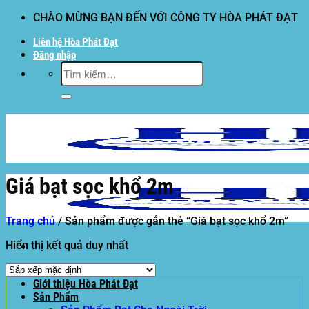
Bỏ
CHÀO MỪNG BẠN ĐẾN VỚI CÔNG TY HÒA PHÁT ĐẠT
qua
Liên hệ Hòa Phát Đạt
nội
Đăng nhập
dung
Tìm
kiếm:
Giá bạt sọc khổ 2m
Trang chủ
/
Sản phẩm được gắn thẻ “Giá bạt sọc khổ 2m”
Hiển thị kết quả duy nhất
Hòa Phát Đạt
Giới thiệu Hòa Phát Đạt
Sản Phẩm