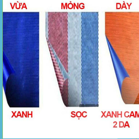
Bạt Kéo Sân Trường
Thi Công Mái Xếp Hà Nội
Thi Công Mái Xếp TPHCM
Thi Công Mái Xếp Bình Dương
Thi Công Mái Xếp Biên Hòa
Tin tức
Hoạt động
May bạt mái che
Thi công bạt lót lồ
Thay bạt áo dù
Thay bạt mái che
Thi công mái tôn
Tuyển Dụng Hòa Phát Đạt
Liên hệ Hòa Phát Đạt
Tìm
kiếm: