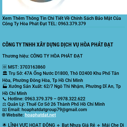
Xem Thêm Thông Tin Chi Tiết Về Chính Sách Bảo Mật Của
Công Ty Hòa Phát Đạt
TEL: 0963.379.379
CÔNG TY TNHH XÂY DỰNG DỊCH VỤ HÒA PHÁT ĐẠT
Thương hiệu: CÔNG TY HÒA PHÁT ĐẠT
🆔
MST:
3703163860
🏛️
Trụ Sở:
47A Ống Nước D1800, Thô D2400 Khu Phố Tân
Hòa, Phường Đông Hòa, Tp Hồ Chí Minh
🏭
Xưởng Sản Xuất:
62/7 Ngô Thì Nhậm, Phường Dĩ An, Tp
Hồ Chí Minh
📞
Hotline:
0963.379.379 – 0978.322.622
⚖️
Quản Lý:
Thuế Cơ Sở 26 Thành Phố Hồ Chí Minh
📧
Email:
hoaphatdatgroup79@gmail.com
🌐
Website:
hoaphatdat.net
🌟
LĨNH VỰC HOẠT ĐỘNG
🔹 Bạt Nhựa Giá Rẻ 🔹 Mái Che Di