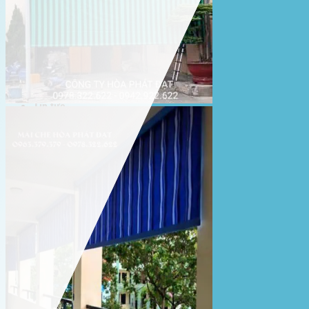
Lưới che nắng
Màng phủ nông nghiệp
Bạt Kéo Quán Cafe
Bạt Kéo Sân Trường
Thi Công Mái Xếp Hà Nội
Thi Công Mái Xếp TPHCM
Thi Công Mái Xếp Bình Dương
Thi Công Mái Xếp Biên Hòa
Tin tức
Hoạt động
May bạt mái che
Thi công bạt lót lồ
Thay bạt áo dù
Thay bạt mái che
Thi công mái tôn
Tuyển Dụng Hòa Phát Đạt
Liên hệ Hòa Phát Đạt
Tìm
kiếm: