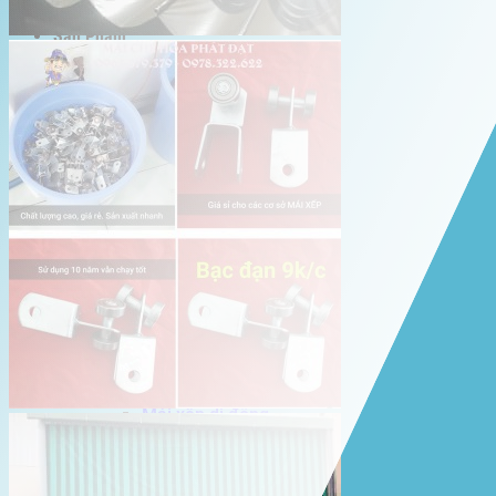
Giới thiệu Hòa Phát Đạt
Sản Phẩm
Sản Phẩm Bạt Che Ngoài Trời
Bạt che nắng mưa
Bạt kéo ngoài trời
Bạt che tự cuốn
Bạt nhựa xanh cam
Bạt sọc 3 màu
Bạt nhựa giá rẻ
Bạt lót ao hồ
Bạt nhựa đen HDPE
Màng chống thấm HDPE
Sản Phẩm Dù Che Ngoài Trời
Dù che nắng
Dù che quán cafe
Dù che sự kiện
Dù lệch tâm
Sản Phẩm Mái Che Di Động
Mái hiên di động
Mái xếp di động
Nhà bạt di động
Motor kéo bạt che
Dự Án Hòa Phát Đạt