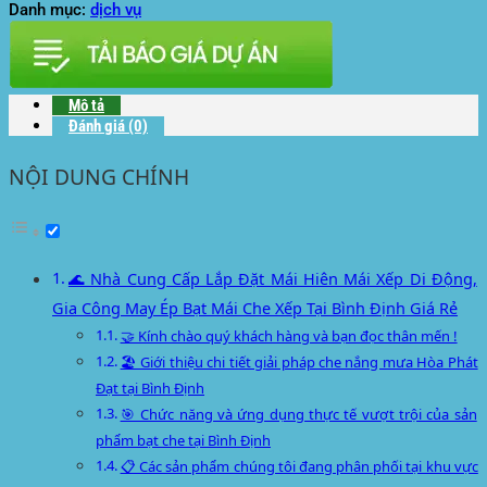
Danh mục:
dịch vụ
Mô tả
Đánh giá (0)
NỘI DUNG CHÍNH
🌊 Nhà Cung Cấp Lắp Đặt Mái Hiên Mái Xếp Di Động,
Gia Công May Ép Bạt Mái Che Xếp Tại Bình Định Giá Rẻ
🤝 Kính chào quý khách hàng và bạn đọc thân mến !
🏖️ Giới thiệu chi tiết giải pháp che nắng mưa Hòa Phát
Đạt tại Bình Định
🎯 Chức năng và ứng dụng thực tế vượt trội của sản
phẩm bạt che tại Bình Định
📋 Các sản phẩm chúng tôi đang phân phối tại khu vực