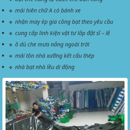
🔹
mái hiên chữ A có bánh xe
🔹
nhận may ép gia công bạt theo yêu cầu
🔹
cung cấp linh kiện vật tư lắp đặt sĩ – lẽ
🔹
ô dù che mưa nắng ngoài trời
🔹
mái tôn nhà xưỡng kết cấu thép
🔹
nhà bạt nhà lều di động