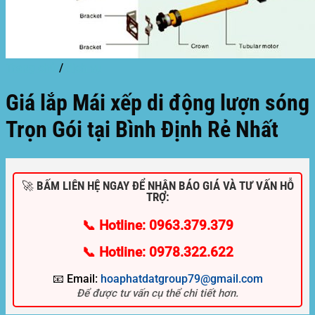
Trang chủ
/
dịch vụ
Giá lắp Mái xếp di động lượn sóng
Trọn Gói tại Bình Định Rẻ Nhất
🚀 BẤM LIÊN HỆ NGAY ĐỂ NHẬN BÁO GIÁ VÀ TƯ VẤN HỖ
TRỢ:
📞 Hotline: 0963.379.379
📞 Hotline: 0978.322.622
📧 Email:
hoaphatdatgroup79@gmail.com
Để được tư vấn cụ thể chi tiết hơn.