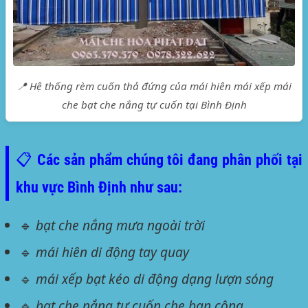
📍 Hệ thống rèm cuốn thả đứng của mái hiên mái xếp mái
che bạt che nắng tự cuốn tại Bình Định
📋 Các sản phẩm chúng tôi đang phân phối tại
khu vực Bình Định như sau:
🔹
bạt che nắng mưa ngoài trời
🔹
mái hiên di động tay quay
🔹
mái xếp bạt kéo di động dạng lượn sóng
🔹
bạt che nắng tự cuốn che ban công