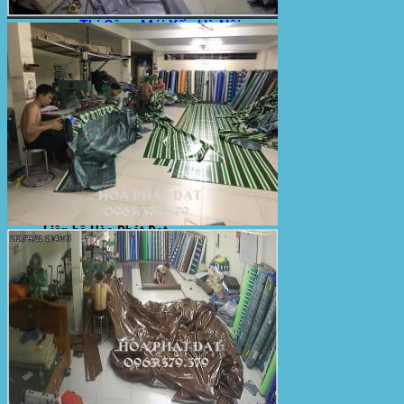
Bạt Kéo Sân Trường
Thi Công Mái Xếp Hà Nội
Thi Công Mái Xếp TPHCM
Thi Công Mái Xếp Bình Dương
Thi Công Mái Xếp Biên Hòa
Tin tức
Hoạt động
May bạt mái che
Thi công bạt lót lồ
Thay bạt áo dù
Thay bạt mái che
Thi công mái tôn
Tuyển Dụng Hòa Phát Đạt
Liên hệ Hòa Phát Đạt
Tìm
kiếm: