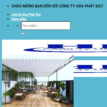
Bỏ
CHÀO MỪNG BẠN ĐẾN VỚI CÔNG TY HÒA PHÁT ĐẠT
qua
Liên hệ Hòa Phát Đạt
nội
Đăng nhập
dung
Tìm
kiếm:
Hòa Phát Đạt
Giới thiệu Hòa Phát Đạt
Sản Phẩm