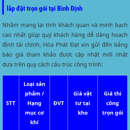
lắp đặt trọn gói tại Bình Định
Nhằm mang lại tính khách quan và minh bạch
cao nhất giúp quý khách hàng dễ dàng hoạch
định tài chính, Hòa Phát Đạt xin gửi đến bảng
báo giá tham khảo được cập nhật mới nhất
dựa trên quy cách cấu trúc công trình:
Loại sản
phẩm /
Giá vật
Giá thi
STT
Hạng
ĐVT
tư tại
công
mục cơ
kho
trọn gói
khí