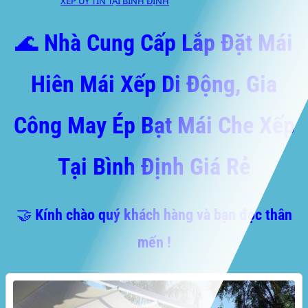
XẾP UY TÍN TẠI BÌNH ĐỊNH
🌊 Nhà Cung Cấp Lắp Đặt Mái
Hiên Mái Xếp Di Động, Gia
Công May Ép Bạt Mái Che Xếp
Tại Bình Định Giá Rẻ
🤝 Kính chào quý khách hàng và bạn đọc thân
mến !