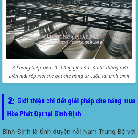
📍 Khung thép kiên cố chống gió bão của hệ thống mái
hiên mái xếp mái che bạt che nắng tự cuốn tại Bình Định
🏖️ Giới thiệu chi tiết giải pháp che nắng mưa
Hòa Phát Đạt tại Bình Định
Bình Định là tỉnh duyên hải Nam Trung Bộ với