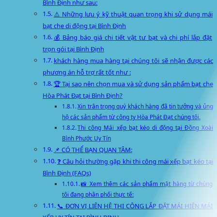
Bình Định như sau:
⚠️ Những lưu ý kỹ thuật quan trọng khi sử dụng mái
bạt che di động tại Bình Định
💰 Bảng báo giá chi tiết vật tư bạt và chi phí lắp đặt
trọn gói tại Bình Định
khách hàng mua hàng tại chúng tôi sẽ nhận được các
phương án hỗ trợ rất tốt như :
🏆 Tại sao nên chọn mua và sử dụng sản phẩm bạt che
Hòa Phát Đạt tại Bình Định?
Xin trân trọng quý khách hàng đã tin tưởng và ủng
hộ các sản phẩm từ công ty Hòa Phát Đạt chúng tôi.
Thi công Mái xếp bạt kéo di động tại Đồng Xoài
Bình Phước Uy Tín
📌 CÓ THỂ BẠN QUAN TÂM:
❓ Câu hỏi thường gặp khi thi công mái xếp bạt kéo tại
Bình Định (FAQs)
📸 Xem thêm các sản phẩm mặt hàng từ chúng
tôi đang phân phối thực tế:
📞 ĐƠN VỊ LIÊN HỆ THI CÔNG LẮP ĐẶT MÁI HIÊN MÁI