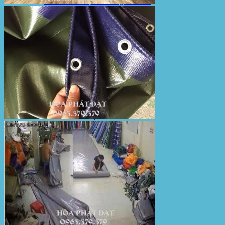
Sản Phẩm Bạt Che Ngoài Trời
Bạt che nắng mưa
Bạt kéo ngoài trời
Bạt che tự cuốn
Bạt nhựa xanh cam
Bạt sọc 3 màu
Bạt nhựa giá rẻ
Bạt lót ao hồ
Bạt nhựa đen HDPE
Màng chống thấm HDPE
Sản Phẩm Dù Che Ngoài Trời
Dù che nắng
Dù che quán cafe
Dù che sự kiện
Dù lệch tâm
Sản Phẩm Mái Che Di Động
Mái hiên di động
Mái xếp di động
Nhà bạt di động
Motor kéo bạt che
Dự Án Hòa Phát Đạt
Lưới che nắng
Màng phủ nông nghiệp
Bạt Kéo Quán Cafe