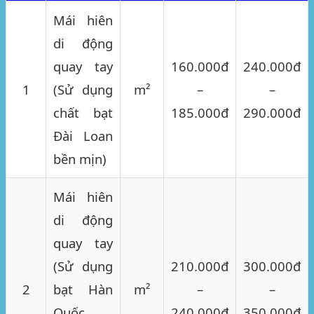
Mái hiên
di động
quay tay
160.000đ
240.000đ
1
(Sử dụng
m²
–
–
chất bạt
185.000đ
290.000đ
Đài Loan
bền mịn)
Mái hiên
di động
quay tay
(Sử dụng
210.000đ
300.000đ
2
bạt Hàn
m²
–
–
Quốc
240.000đ
350.000đ