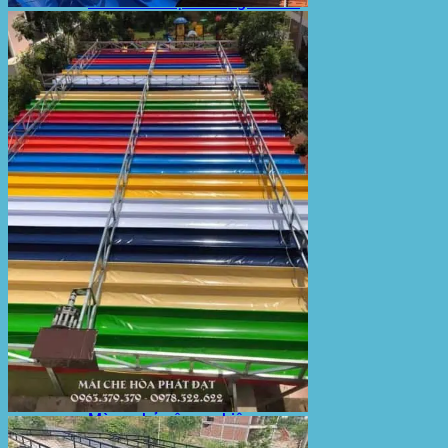
Sản Phẩm Bạt Che Ngoài Trời
Bạt che nắng mưa
Bạt kéo ngoài trời
Bạt che tự cuốn
Bạt nhựa xanh cam
Bạt sọc 3 màu
Bạt nhựa giá rẻ
Bạt lót ao hồ
Bạt nhựa đen HDPE
Màng chống thấm HDPE
Sản Phẩm Dù Che Ngoài Trời
Dù che nắng
Dù che quán cafe
Dù che sự kiện
Dù lệch tâm
Sản Phẩm Mái Che Di Động
Mái hiên di động
Mái xếp di động
Nhà bạt di động
Motor kéo bạt che
Dự Án Hòa Phát Đạt
Lưới che nắng
Màng phủ nông nghiệp
Bạt Kéo Quán Cafe