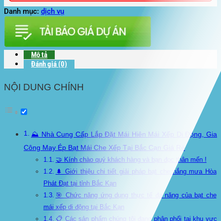
Danh mục:
dịch vụ
Mô tả
Đánh giá (0)
NỘI DUNG CHÍNH
⛰️ Nhà Cung Cấp Lắp Đặt Mái Hiên Mái Xếp Di Động, Gia
Công May Ép Bạt Mái Che Xếp Tại Bắc Cạn Giá Rẻ
🤝 Kính chào quý khách hàng và bạn đọc thân mến !
🌲 Giới thiệu chi tiết giải pháp bạt che nắng mưa Hòa
Phát Đạt tại tỉnh Bắc Kạn
🎯 Chức năng ứng dụng thực tế đa năng của bạt che
mái xếp di động tại Bắc Kạn
📋 Các sản phẩm chúng tôi đang phân phối tại khu vực