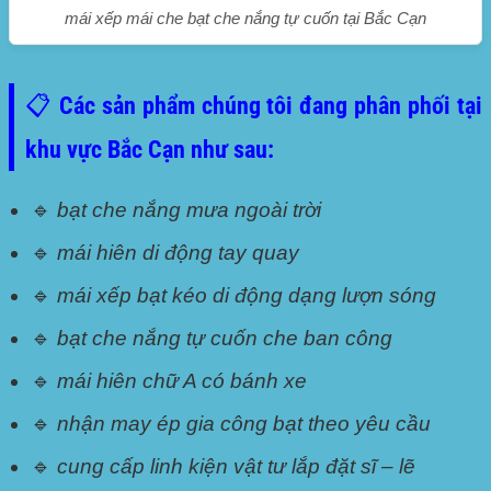
mái xếp mái che bạt che nắng tự cuốn tại Bắc Cạn
📋 Các sản phẩm chúng tôi đang phân phối tại
khu vực Bắc Cạn như sau:
🔹
bạt che nắng mưa ngoài trời
🔹
mái hiên di động tay quay
🔹
mái xếp bạt kéo di động dạng lượn sóng
🔹
bạt che nắng tự cuốn che ban công
🔹
mái hiên chữ A có bánh xe
🔹
nhận may ép gia công bạt theo yêu cầu
🔹
cung cấp linh kiện vật tư lắp đặt sĩ – lẽ