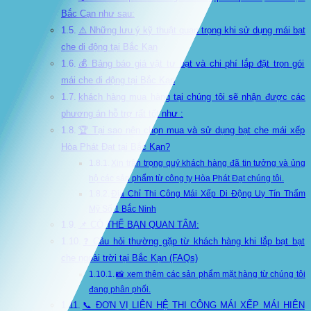
Bắc Cạn như sau:
⚠️ Những lưu ý kỹ thuật quan trọng khi sử dụng mái bạt
che di động tại Bắc Kạn
💰 Bảng báo giá vật tư bạt và chi phí lắp đặt trọn gói
mái che di động tại Bắc Kạn
khách hàng mua hàng tại chúng tôi sẽ nhận được các
phương án hỗ trợ rất tốt như :
🏆 Tại sao nên chọn mua và sử dụng bạt che mái xếp
Hòa Phát Đạt tại Bắc Kạn?
Xin trân trọng quý khách hàng đã tin tưởng và ủng
hộ các sản phẩm từ công ty Hòa Phát Đạt chúng tôi.
Địa Chỉ Thi Công Mái Xếp Di Động Uy Tín Thẩm
Mỹ Số 1 Bắc Ninh
📌 CÓ THỂ BẠN QUAN TÂM:
❓ Câu hỏi thường gặp từ khách hàng khi lắp bạt bạt
che ngoài trời tại Bắc Kạn (FAQs)
📸 xem thêm các sản phẩm mặt hàng từ chúng tôi
đang phân phối.
📞 ĐƠN VỊ LIÊN HỆ THI CÔNG MÁI XẾP MÁI HIÊN