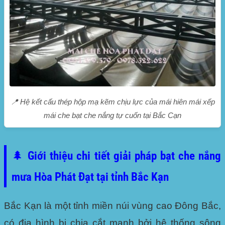
📍 Hệ kết cấu thép hộp mạ kẽm chịu lực của mái hiên mái xếp
mái che bạt che nắng tự cuốn tại Bắc Cạn
🌲 Giới thiệu chi tiết giải pháp bạt che nắng
mưa Hòa Phát Đạt tại tỉnh Bắc Kạn
Bắc Kạn là một tỉnh miền núi vùng cao Đông Bắc,
có địa hình bị chia cắt mạnh bởi hệ thống sông