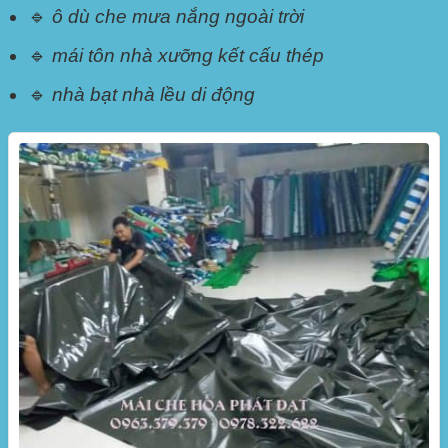
🔹
ô dù che mưa nắng ngoài trời
🔹
mái tôn nhà xưỡng kết cấu thép
🔹
nhà bạt nhà lều di động