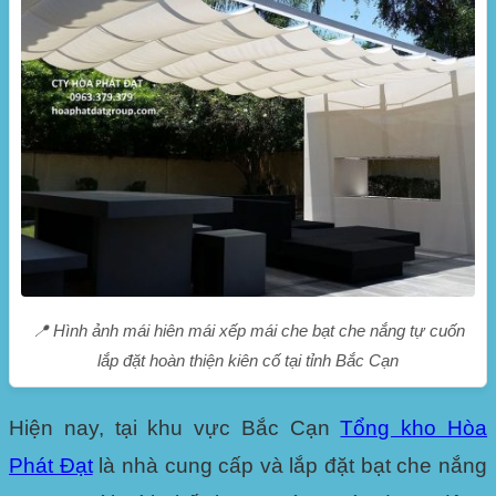
📍 Hình ảnh mái hiên mái xếp mái che bạt che nắng tự cuốn
lắp đặt hoàn thiện kiên cố tại tỉnh Bắc Cạn
Hiện nay, tại khu vực
Bắc Cạn
Tổng kho Hòa
Phát Đạt
là nhà cung cấp và lắp đặt bạt che nắng