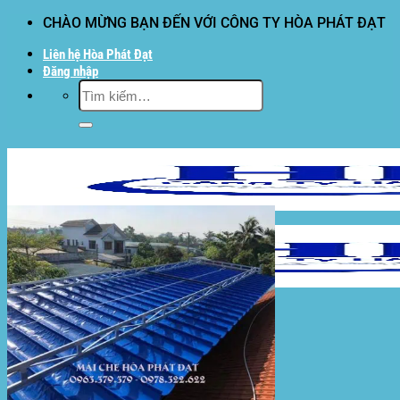
Bỏ
CHÀO MỪNG BẠN ĐẾN VỚI CÔNG TY HÒA PHÁT ĐẠT
qua
Liên hệ Hòa Phát Đạt
nội
Đăng nhập
dung
Tìm
kiếm:
Hòa Phát Đạt
Giới thiệu Hòa Phát Đạt
Sản Phẩm