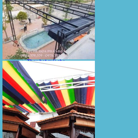
Bạt Kéo Sân Trường
Thi Công Mái Xếp Hà Nội
Thi Công Mái Xếp TPHCM
Thi Công Mái Xếp Bình Dương
Thi Công Mái Xếp Biên Hòa
Tin tức
Hoạt động
May bạt mái che
Thi công bạt lót lồ
Thay bạt áo dù
Thay bạt mái che
Thi công mái tôn
Tuyển Dụng Hòa Phát Đạt
Liên hệ Hòa Phát Đạt
Tìm
kiếm: