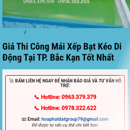
Trang chủ
/
dịch vụ
Giá Thi Công Mái Xếp Bạt Kéo Di
Động Tại TP. Bắc Kạn Tốt Nhất
🚀 BẤM LIÊN HỆ NGAY ĐỂ NHẬN BÁO GIÁ VÀ TƯ VẤN HỖ
TRỢ:
📞 Hotline: 0963.379.379
📞 Hotline: 0978.322.622
📧 Email:
hoaphatdatgroup79@gmail.com
Để được tư vấn cụ thể chi tiết hơn.