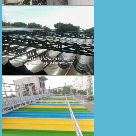
Bạt Kéo Sân Trường
Thi Công Mái Xếp Hà Nội
Thi Công Mái Xếp TPHCM
Thi Công Mái Xếp Bình Dương
Thi Công Mái Xếp Biên Hòa
Tin tức
Hoạt động
May bạt mái che
Thi công bạt lót lồ
Thay bạt áo dù
Thay bạt mái che
Thi công mái tôn
Tuyển Dụng Hòa Phát Đạt
Liên hệ Hòa Phát Đạt
Tìm
kiếm: