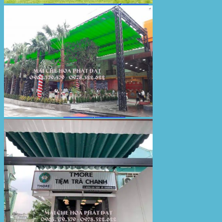
Sản Phẩm Bạt Che Ngoài Trời
Bạt che nắng mưa
Bạt kéo ngoài trời
Bạt che tự cuốn
Bạt nhựa xanh cam
Bạt sọc 3 màu
Bạt nhựa giá rẻ
Bạt lót ao hồ
Bạt nhựa đen HDPE
Màng chống thấm HDPE
Sản Phẩm Dù Che Ngoài Trời
Dù che nắng
Dù che quán cafe
Dù che sự kiện
Dù lệch tâm
Sản Phẩm Mái Che Di Động
Mái hiên di động
Mái xếp di động
Nhà bạt di động
Motor kéo bạt che
Dự Án Hòa Phát Đạt
Lưới che nắng
Màng phủ nông nghiệp
Bạt Kéo Quán Cafe