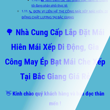
📸 Xem thêm các sản phẩm mặt hàng từ chúng
tôi đang phân phối thực tế:
📞 ĐƠN VỊ LIÊN HỆ THI CÔNG MÁI XẾP MÁI HIÊN DI
ĐỘNG CHẤT LƯỢNG TẠI BẮC GIANG
🌳 Nhà Cung Cấp Lắp Đặt Mái
Hiên Mái Xếp Di Động, Gia
Công May Ép Bạt Mái Che Xếp
Tại Bắc Giang Giá Rẻ
👋 Kính chào quý khách hàng và bạn đọc thân
mến !