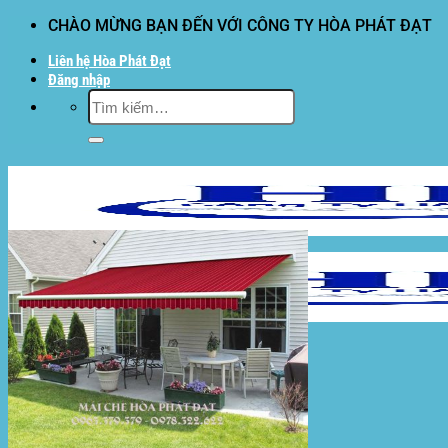
Bỏ
CHÀO MỪNG BẠN ĐẾN VỚI CÔNG TY HÒA PHÁT ĐẠT
qua
Liên hệ Hòa Phát Đạt
nội
Đăng nhập
dung
Tìm
kiếm:
Hòa Phát Đạt
Giới thiệu Hòa Phát Đạt
Sản Phẩm