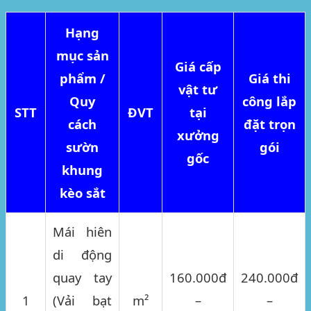
Hạng
mục sản
Giá cấp
phẩm /
Giá thi
vật tư
Quy
công lắp
STT
ĐVT
tại
cách
đặt trọn
xưởng
sườn
gói
gốc
khung
kèo sắt
Mái hiên
di động
quay tay
160.000đ
240.000đ
1
(Vải bạt
m²
–
–