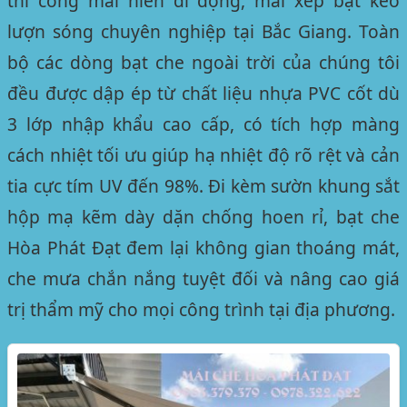
thi công mái hiên di động, mái xếp bạt kéo
lượn sóng chuyên nghiệp tại Bắc Giang. Toàn
bộ các dòng bạt che ngoài trời của chúng tôi
đều được dập ép từ chất liệu nhựa PVC cốt dù
3 lớp nhập khẩu cao cấp, có tích hợp màng
cách nhiệt tối ưu giúp hạ nhiệt độ rõ rệt và cản
tia cực tím UV đến 98%. Đi kèm sườn khung sắt
hộp mạ kẽm dày dặn chống hoen rỉ, bạt che
Hòa Phát Đạt đem lại không gian thoáng mát,
che mưa chắn nắng tuyệt đối và nâng cao giá
trị thẩm mỹ cho mọi công trình tại địa phương.