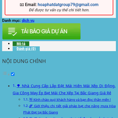
📧 Email:
hoaphatdatgroup79@gmail.com
Để được tư vấn cụ thể chi tiết hơn.
Danh mục:
dịch vụ
Mô tả
Đánh giá (0)
NỘI DUNG CHÍNH
🌳 Nhà Cung Cấp Lắp Đặt Mái Hiên Mái Xếp Di Động,
Gia Công May Ép Bạt Mái Che Xếp Tại Bắc Giang Giá Rẻ
👋 Kính chào quý khách hàng và bạn đọc thân mến !
🌾 Giới thiệu chi tiết giải pháp bạt che nắng mưa Hòa
Phát Đạt tại Bắc Giang