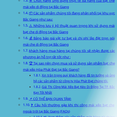
🎯 Chức năng ứng dụng thực tế đa năng của bạt che
mái xếp di động tại Bắc Giang
📦 Các sản phẩm chúng tôi đang phân phối tại khu vực
Bắc Giang như sau:
⚠️ Những lưu ý kỹ thuật quan trọng khi sử dụng mái
bạt che di động tại Bắc Giang
💰 Bảng báo giá vật tư bạt và chi phí lắp đặt trọn gói
mái che di động tại Bắc Giang
khách hàng mua hàng tại chúng tôi sẽ nhận được các
phương án hỗ trợ rất tốt như :
🏆 Tại sao nên chọn mua và sử dụng sản phẩm bạt che
mái xếp Hòa Phát Đạt tại Bắc Giang?
Xin trân trọng quý khách hàng đã tin tưởng và ủng
hộ các sản phẩm từ công ty Hòa Phát Đạt chúng tôi.
Giá Thi Công Mái Xếp Bạt Kéo Di Động Tại TP. Bắc
Kạn Tốt Nhất
📌 CÓ THỂ BẠN QUAN TÂM:
❓ Câu hỏi thường gặp khi thi công mái xếp bạt che
ngoài trời tại Bắc Giang (FAQs)