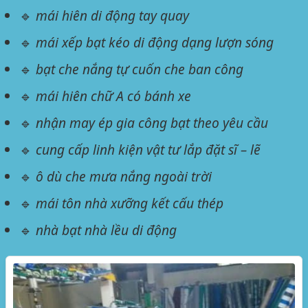
🔹
mái hiên di động tay quay
🔹
mái xếp bạt kéo di động dạng lượn sóng
🔹
bạt che nắng tự cuốn che ban công
🔹
mái hiên chữ A có bánh xe
🔹
nhận may ép gia công bạt theo yêu cầu
🔹
cung cấp linh kiện vật tư lắp đặt sĩ – lẽ
🔹
ô dù che mưa nắng ngoài trời
🔹
mái tôn nhà xưỡng kết cấu thép
🔹
nhà bạt nhà lều di động