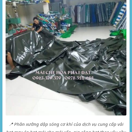
📍 Phân xưởng dập sóng cơ khí của dịch vụ cung cấp vải