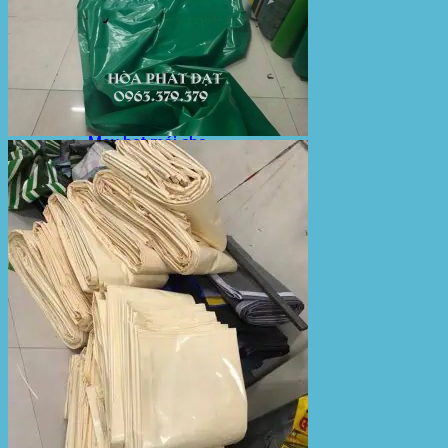
Bạt Kéo Sân Trường
Thi Công Mái Xếp Hà Nội
Thi Công Mái Xếp TPHCM
Thi Công Mái Xếp Bình Dương
Thi Công Mái Xếp Biên Hòa
Tin tức
Hoạt động
May bạt mái che
Thi công bạt lót lồ
Thay bạt áo dù
Thay bạt mái che
Thi công mái tôn
Tuyển Dụng Hòa Phát Đạt
Liên hệ Hòa Phát Đạt
Tìm
kiếm: