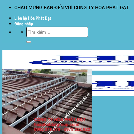
Bỏ
CHÀO MỪNG BẠN ĐẾN VỚI CÔNG TY HÒA PHÁT ĐẠT
qua
Liên hệ Hòa Phát Đạt
nội
Đăng nhập
dung
Tìm
kiếm:
Hòa Phát Đạt
Giới thiệu Hòa Phát Đạt
Sản Phẩm