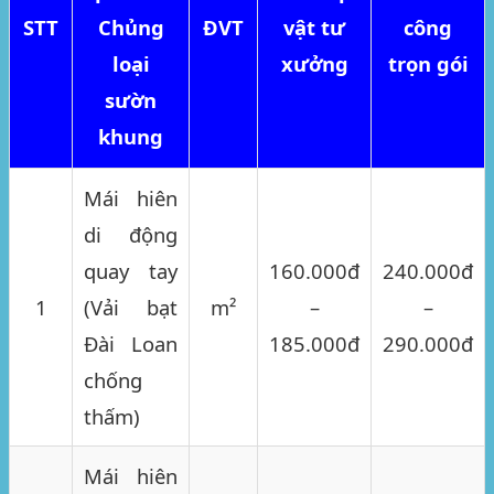
STT
Chủng
ĐVT
vật tư
công
loại
xưởng
trọn gói
sườn
khung
Mái hiên
di động
quay tay
160.000đ
240.000đ
1
(Vải bạt
m²
–
–
Đài Loan
185.000đ
290.000đ
chống
thấm)
Mái hiên