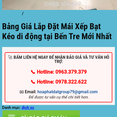
Trang chủ
/
dịch vụ
Bảng Giá Lắp Đặt Mái Xếp Bạt
Kéo di động tại Bến Tre Mới Nhất
🚀 BẤM LIÊN HỆ NGAY ĐỂ NHẬN BÁO GIÁ VÀ TƯ VẤN HỖ
TRỢ:
📞 Hotline: 0963.379.379
📞 Hotline: 0978.322.622
📧 Email:
hoaphatdatgroup79@gmail.com
Để được tư vấn cụ thể chi tiết hơn.
Danh mục:
dịch vụ