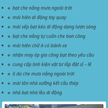
🔹
bạt che nắng mưa ngoài trời
🔹
mái hiên di động tay quay
🔹
mái xếp bạt kéo di động dạng lượn sóng
🔹
bạt che nắng tự cuốn che ban công
🔹
mái hiên chữ A có bánh xe
🔹
nhận may ép gia công bạt theo yêu cầu
🔹
cung cấp linh kiện vật tư lắp đặt sĩ – lẽ
🔹
ô dù che mưa nắng ngoài trời
🔹
mái tôn nhà xưỡng kết cấu thép
🔹
nhà bạt nhà lều di động