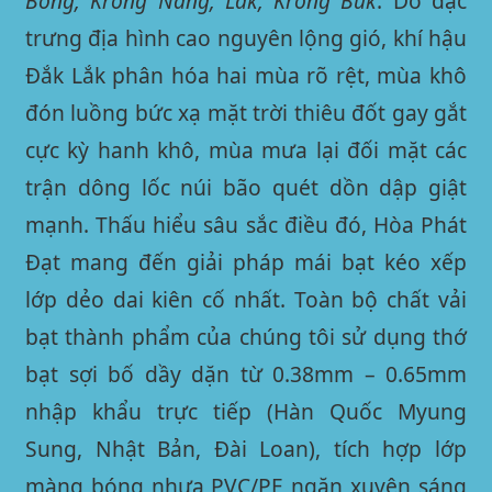
Bông, Krông Năng, Lắk, Krông Búk
. Do đặc
trưng địa hình cao nguyên lộng gió, khí hậu
Đắk Lắk phân hóa hai mùa rõ rệt, mùa khô
đón luồng bức xạ mặt trời thiêu đốt gay gắt
cực kỳ hanh khô, mùa mưa lại đối mặt các
trận dông lốc núi bão quét dồn dập giật
mạnh. Thấu hiểu sâu sắc điều đó, Hòa Phát
Đạt mang đến giải pháp mái bạt kéo xếp
lớp dẻo dai kiên cố nhất. Toàn bộ chất vải
bạt thành phẩm của chúng tôi sử dụng thớ
bạt sợi bố dầy dặn từ 0.38mm – 0.65mm
nhập khẩu trực tiếp (Hàn Quốc Myung
Sung, Nhật Bản, Đài Loan), tích hợp lớp
màng bóng nhựa PVC/PE ngăn xuyên sáng