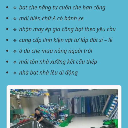
🔹
bạt che nắng tự cuốn che ban công
🔹
mái hiên chữ A có bánh xe
🔹
nhận may ép gia công bạt theo yêu cầu
🔹
cung cấp linh kiện vật tư lắp đặt sĩ – lẽ
🔹
ô dù che mưa nắng ngoài trời
🔹
mái tôn nhà xưỡng kết cấu thép
🔹
nhà bạt nhà lều di động