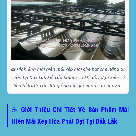
📸 Hình ảnh mái hiên mái xếp mái che bạt che nắng tự
cuốn tại Đak Lak kết cấu khung cơ khí dầy dặn kiên cố
bền bỉ trước các đợt giông lốc gió ngàn cao nguyên.
☕ Giới Thiệu Chi Tiết Về Sản Phẩm Mái
Hiên Mái Xếp Hòa Phát Đạt Tại Đắk Lắk