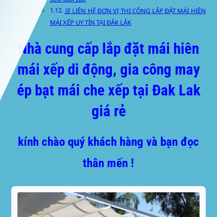
🛒 LIÊN HỆ ĐƠN VỊ THI CÔNG LẮP ĐẶT MÁI HIÊN
MÁI XẾP UY TÍN TẠI ĐẮK LẮK
Nhà cung cấp lắp đặt mái hiên
mái xếp di động, gia công may
ép bạt mái che xếp tại Đak Lak
giá rẻ
kính chào quý khách hàng và bạn đọc
thân mến !