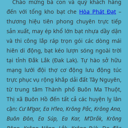
Chào mừng bà con và quý khách hàng
đến với tổng kho bạt che
Hòa Phát Đạt
–
thương hiệu tiên phong chuyên trực tiếp
sản xuất, may ép khổ lớn bạt nhựa dầy dặn
và thi công lắp ráp trọn gói các dòng mái
hiên di động, bạt kéo lượn sóng ngoài trời
tại
tỉnh Đắk Lắk (Đak Lak)
. Tự hào sở hữu
mạng lưới đội thợ cơ động lưu động túc
trực phục vụ rộng khắp dải đất Tây Nguyên,
từ trung tâm Thành phố Buôn Ma Thuột,
Thị xã Buôn Hồ đến tất cả các huyện lỵ lân
cận:
Cư M’gar, Ea H’leo, Krông Pắc, Krông Ana,
Buôn Đôn, Ea Súp, Ea Kar, M’Drắk, Krông