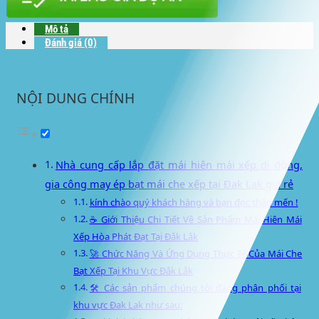
Mô tả
Đánh giá (0)
NỘI DUNG CHÍNH
Nhà cung cấp lắp đặt mái hiên mái xếp di động,
gia công may ép bạt mái che xếp tại Đak Lak giá rẻ
kính chào quý khách hàng và bạn đọc thân mến !
☕ Giới Thiệu Chi Tiết Về Sản Phẩm Mái Hiên Mái
Xếp Hòa Phát Đạt Tại Đắk Lắk
🚀 Chức Năng Và Ứng Dụng Thực Tế Của Mái Che
Bạt Xếp Tại Khu Vực Đắk Lắk
🛠️ Các sản phẩm chúng tôi đang phân phối tại
khu vực Đak Lak như sau: