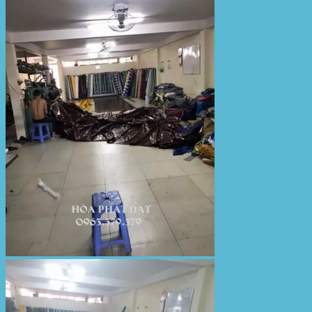
Bạt Kéo Sân Trường
Thi Công Mái Xếp Hà Nội
Thi Công Mái Xếp TPHCM
Thi Công Mái Xếp Bình Dương
Thi Công Mái Xếp Biên Hòa
Tin tức
Hoạt động
May bạt mái che
Thi công bạt lót lồ
Thay bạt áo dù
Thay bạt mái che
Thi công mái tôn
Tuyển Dụng Hòa Phát Đạt
Liên hệ Hòa Phát Đạt
Tìm
kiếm: