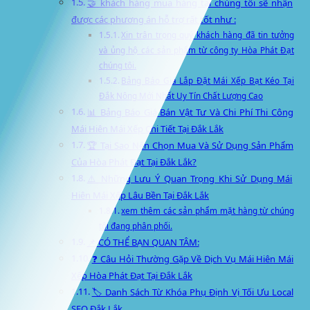
🤝 khách hàng mua hàng tại chúng tôi sẽ nhận
được các phương án hỗ trợ rất tốt như :
Xin trân trọng quý khách hàng đã tin tưởng
và ủng hộ các sản phẩm từ công ty Hòa Phát Đạt
chúng tôi.
Bảng Báo Giá Lắp Đặt Mái Xếp Bạt Kéo Tại
Đắk Nông Mới Nhất Uy Tín Chất Lượng Cao
📊 Bảng Báo Giá Bán Vật Tư Và Chi Phí Thi Công
Mái Hiên Mái Xếp Chi Tiết Tại Đắk Lắk
🏆 Tại Sao Nên Chọn Mua Và Sử Dụng Sản Phẩm
Của Hòa Phát Đạt Tại Đắk Lắk?
⚠️ Những Lưu Ý Quan Trọng Khi Sử Dụng Mái
Hiên Mái Xếp Lâu Bền Tại Đắk Lắk
xem thêm các sản phẩm mặt hàng từ chúng
tôi đang phân phối.
📌 CÓ THỂ BẠN QUAN TÂM:
❓ Câu Hỏi Thường Gặp Về Dịch Vụ Mái Hiên Mái
Xếp Hòa Phát Đạt Tại Đắk Lắk
🏷️ Danh Sách Từ Khóa Phụ Định Vị Tối Ưu Local
SEO Đắk Lắk