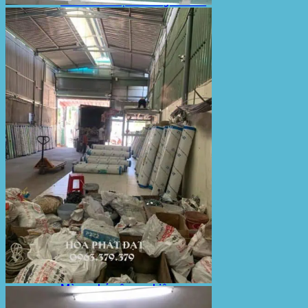
Sản Phẩm Bạt Che Ngoài Trời
Bạt che nắng mưa
Bạt kéo ngoài trời
Bạt che tự cuốn
Bạt nhựa xanh cam
Bạt sọc 3 màu
Bạt nhựa giá rẻ
Bạt lót ao hồ
Bạt nhựa đen HDPE
Màng chống thấm HDPE
Sản Phẩm Dù Che Ngoài Trời
Dù che nắng
Dù che quán cafe
Dù che sự kiện
Dù lệch tâm
Sản Phẩm Mái Che Di Động
Mái hiên di động
Mái xếp di động
Nhà bạt di động
Motor kéo bạt che
Dự Án Hòa Phát Đạt
Lưới che nắng
Màng phủ nông nghiệp
Bạt Kéo Quán Cafe