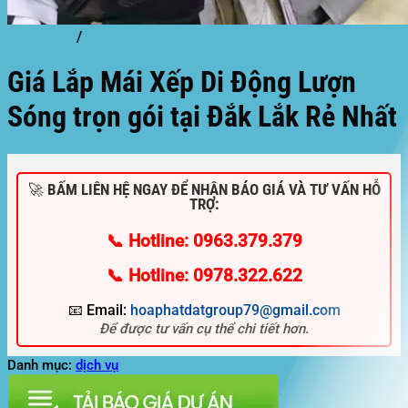
Trang chủ
/
dịch vụ
Giá Lắp Mái Xếp Di Động Lượn
Sóng trọn gói tại Đắk Lắk Rẻ Nhất
🚀 BẤM LIÊN HỆ NGAY ĐỂ NHẬN BÁO GIÁ VÀ TƯ VẤN HỖ
TRỢ:
📞 Hotline: 0963.379.379
📞 Hotline: 0978.322.622
📧 Email:
hoaphatdatgroup79@gmail.com
Để được tư vấn cụ thể chi tiết hơn.
Danh mục:
dịch vụ