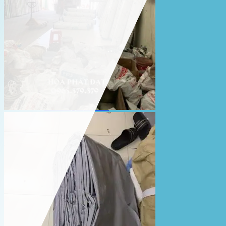
Lưới che nắng
Màng phủ nông nghiệp
Bạt Kéo Quán Cafe
Bạt Kéo Sân Trường
Thi Công Mái Xếp Hà Nội
Thi Công Mái Xếp TPHCM
Thi Công Mái Xếp Bình Dương
Thi Công Mái Xếp Biên Hòa
Tin tức
Hoạt động
May bạt mái che
Thi công bạt lót lồ
Thay bạt áo dù
Thay bạt mái che
Thi công mái tôn
Tuyển Dụng Hòa Phát Đạt
Liên hệ Hòa Phát Đạt
Tìm
kiếm: