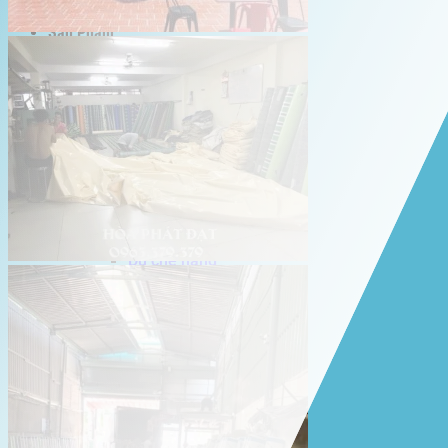
Giới thiệu Hòa Phát Đạt
Sản Phẩm
Sản Phẩm Bạt Che Ngoài Trời
Bạt che nắng mưa
Bạt kéo ngoài trời
Bạt che tự cuốn
Bạt nhựa xanh cam
Bạt sọc 3 màu
Bạt nhựa giá rẻ
Bạt lót ao hồ
Bạt nhựa đen HDPE
Màng chống thấm HDPE
Sản Phẩm Dù Che Ngoài Trời
Dù che nắng
Dù che quán cafe
Dù che sự kiện
Dù lệch tâm
Sản Phẩm Mái Che Di Động
Mái hiên di động
Mái xếp di động
Nhà bạt di động
Motor kéo bạt che
Dự Án Hòa Phát Đạt