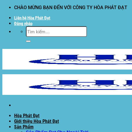
Bỏ
CHÀO MỪNG BẠN ĐẾN VỚI CÔNG TY HÒA PHÁT ĐẠT
qua
Liên hệ Hòa Phát Đạt
nội
Đăng nhập
dung
Tìm
kiếm:
Hòa Phát Đạt
Giới thiệu Hòa Phát Đạt
Sản Phẩm