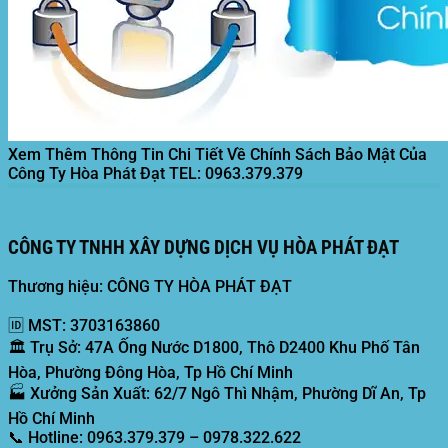
Xem Thêm Thông Tin Chi Tiết Về Chính Sách Bảo Mật Của
Công Ty Hòa Phát Đạt
TEL: 0963.379.379
CÔNG TY TNHH XÂY DỰNG DỊCH VỤ HÒA PHÁT ĐẠT
Thương hiệu: CÔNG TY HÒA PHÁT ĐẠT
🆔
MST:
3703163860
🏛️
Trụ Sở:
47A Ống Nước D1800, Thô D2400 Khu Phố Tân
Hòa, Phường Đông Hòa, Tp Hồ Chí Minh
🏭
Xưởng Sản Xuất:
62/7 Ngô Thì Nhậm, Phường Dĩ An, Tp
Hồ Chí Minh
📞
Hotline:
0963.379.379 – 0978.322.622