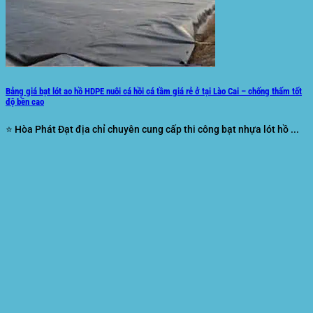
Bảng giá bạt lót ao hồ HDPE nuôi cá hồi cá tầm giá rẻ ở tại Lào Cai – chống thấm tốt
độ bền cao
⭐ Hòa Phát Đạt địa chỉ chuyên cung cấp thi công bạt nhựa lót hồ ...