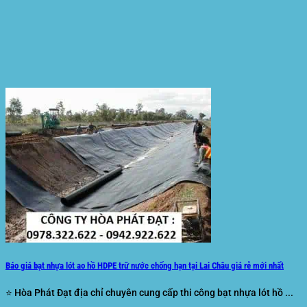
Báo giá bạt nhựa lót ao hồ HDPE trữ nước chống hạn tại Lai Châu giá rẻ mới nhất
⭐ Hòa Phát Đạt địa chỉ chuyên cung cấp thi công bạt nhựa lót hồ ...