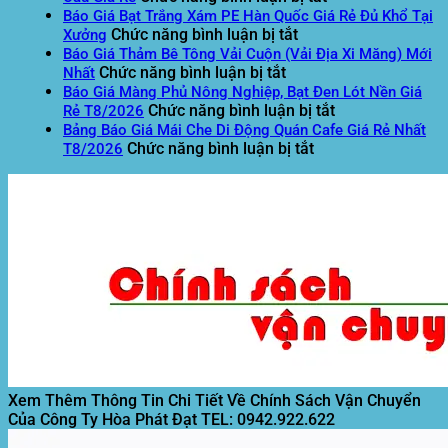
Giá
Báo Giá Bạt Trắng Xám PE Hàn Quốc Giá Rẻ Đủ Khổ Tại
ở
Thang
Chức năng bình luận bị tắt
Xưởng
Báo
Nâng
Báo Giá Thảm Bê Tông Vải Cuộn (Vải Địa Xi Măng) Mới
ở
Giá
Tải
Chức năng bình luận bị tắt
Nhất
Báo
Bạt
Hàng
Báo Giá Màng Phủ Nông Nghiệp, Bạt Đen Lót Nền Giá
Giá
Trắng
Tự
ở
Chức năng bình luận bị tắt
Rẻ T8/2026
Thảm
Xám
Chế
Báo
Bảng Báo Giá Mái Che Di Động Quán Cafe Giá Rẻ Nhất
Bê
PE
ở
–
Giá
Chức năng bình luận bị tắt
T8/2026
Tông
Hàn
Bảng
Lắp
Màng
Vải
Quốc
Báo
Đặt
Phủ
Cuộn
Giá
Giá
Theo
Nông
(Vải
Rẻ
Mái
Yêu
Nghiệp,
Địa
Đủ
Che
Cầu
Bạt
Xi
Khổ
Di
Giá
Đen
Măng)
Tại
Động
Rẻ
Lót
Mới
Xưởng
Quán
Nền
Nhất
Cafe
Giá
Giá
Rẻ
Rẻ
T8/2026
Nhất
T8/2026
Xem Thêm Thông Tin Chi Tiết Về Chính Sách Vận Chuyển
Của Công Ty Hòa Phát Đạt
TEL: 0942.922.622