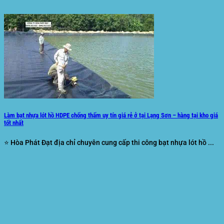
Làm bạt nhựa lót hồ HDPE chống thấm uy tín giá rẻ ở tại Lạng Sơn – hàng tại kho giá
tốt nhất
⭐ Hòa Phát Đạt địa chỉ chuyên cung cấp thi công bạt nhựa lót hồ ...