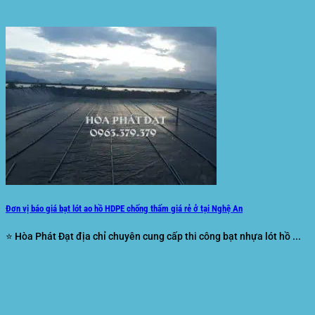
Đơn vị báo giá bạt lót ao hồ HDPE chống thấm giá rẻ ở tại Nghệ An
⭐ Hòa Phát Đạt địa chỉ chuyên cung cấp thi công bạt nhựa lót hồ ...