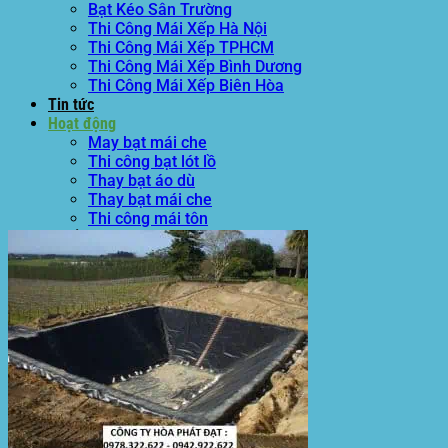
Bạt Kéo Sân Trường
Thi Công Mái Xếp Hà Nội
Thi Công Mái Xếp TPHCM
Thi Công Mái Xếp Bình Dương
Thi Công Mái Xếp Biên Hòa
Tin tức
Hoạt động
May bạt mái che
Thi công bạt lót lồ
Thay bạt áo dù
Thay bạt mái che
Thi công mái tôn
Tuyển Dụng Hòa Phát Đạt
Liên hệ Hòa Phát Đạt
Tìm
kiếm: