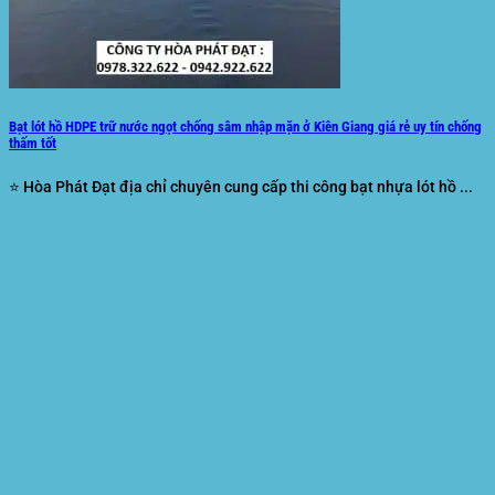
Bạt lót hồ HDPE trữ nước ngọt chống sâm nhập mặn ở Kiên Giang giá rẻ uy tín chống
thấm tốt
⭐ Hòa Phát Đạt địa chỉ chuyên cung cấp thi công bạt nhựa lót hồ ...