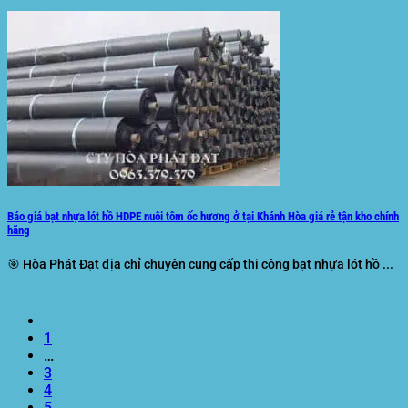
Báo giá bạt nhựa lót hồ HDPE nuôi tôm ốc hương ở tại Khánh Hòa giá rẻ tận kho chính
hãng
🎯 Hòa Phát Đạt địa chỉ chuyên cung cấp thi công bạt nhựa lót hồ ...
1
…
3
4
5