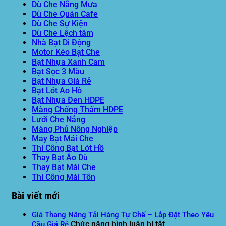
Dù Che Nắng Mưa
Dù Che Quán Cafe
Dù Che Sự Kiện
Dù Che Lệch tâm
Nhà Bạt Di Động
Motor Kéo Bạt Che
Bạt Nhựa Xanh Cam
Bạt Sọc 3 Màu
Bạt Nhựa Giá Rẻ
Bạt Lót Ao Hồ
Bạt Nhựa Đen HDPE
Màng Chống Thấm HDPE
Lưới Che Nắng
Màng Phủ Nông Nghiệp
May Bạt Mái Che
Thi Công Bạt Lót Hồ
Thay Bạt Áo Dù
Thay Bạt Mái Che
Thi Công Mái Tôn
Bài viết mới
Giá Thang Nâng Tải Hàng Tự Chế – Lắp Đặt Theo Yêu
ở
Chức năng bình luận bị tắt
Cầu Giá Rẻ