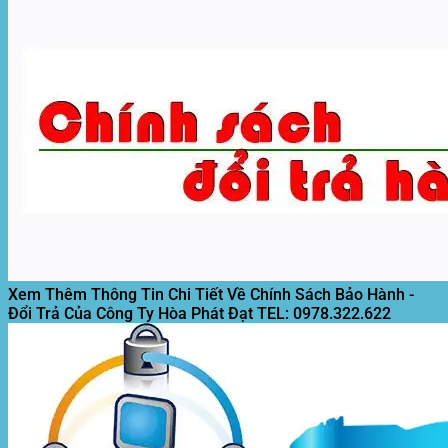
Xem Thêm Thông Tin Chi Tiết Về Chính Sách Bảo Hành -
Đổi Trả Của Công Ty Hòa Phát Đạt
TEL: 0978.322.622