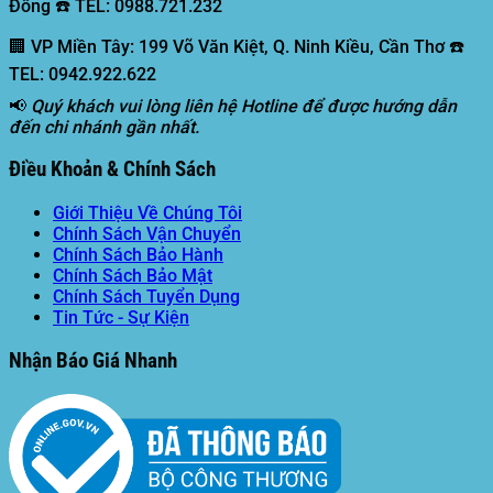
Đồng ☎️ TEL: 0988.721.232
🏢 VP Miền Tây:
199 Võ Văn Kiệt, Q. Ninh Kiều, Cần Thơ ☎️
TEL: 0942.922.622
📢
Quý khách vui lòng liên hệ Hotline để được hướng dẫn
đến chi nhánh gần nhất.
Điều Khoản & Chính Sách
Giới Thiệu Về Chúng Tôi
Chính Sách Vận Chuyển
Chính Sách Bảo Hành
Chính Sách Bảo Mật
Chính Sách Tuyển Dụng
Tin Tức - Sự Kiện
Nhận Báo Giá Nhanh