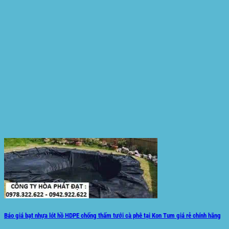
Báo giá bạt nhựa lót hồ HDPE chống thấm tưới cà phê tại Kon Tum giá rẻ chính hãng