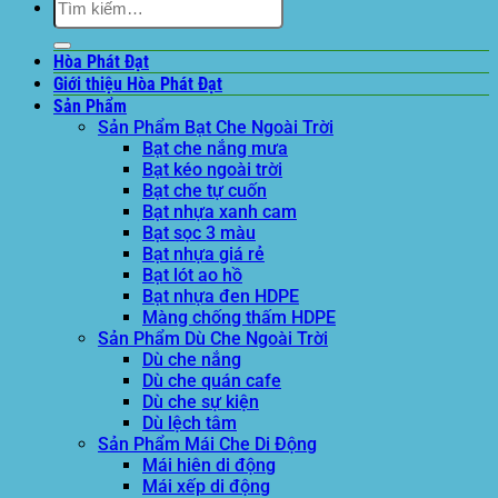
kiếm:
Hòa Phát Đạt
Giới thiệu Hòa Phát Đạt
Sản Phẩm
Sản Phẩm Bạt Che Ngoài Trời
Bạt che nắng mưa
Bạt kéo ngoài trời
Bạt che tự cuốn
Bạt nhựa xanh cam
Bạt sọc 3 màu
Bạt nhựa giá rẻ
Bạt lót ao hồ
Bạt nhựa đen HDPE
Màng chống thấm HDPE
Sản Phẩm Dù Che Ngoài Trời
Dù che nắng
Dù che quán cafe
Dù che sự kiện
Dù lệch tâm
Sản Phẩm Mái Che Di Động
Mái hiên di động
Mái xếp di động