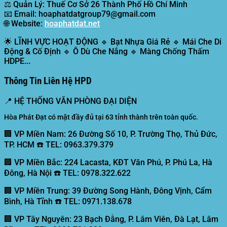
⚖️
Quản Lý:
Thuế Cơ Sở 26 Thành Phố Hồ Chí Minh
📧
Email:
hoaphatdatgroup79@gmail.com
🌐
Website:
hoaphatdat.net
🌟
LĨNH VỰC HOẠT ĐỘNG
🔹 Bạt Nhựa Giá Rẻ 🔹 Mái Che Di
Động & Cố Định 🔹 Ô Dù Che Nắng 🔹 Màng Chống Thấm
HDPE...
Thông Tin Liên Hệ HPD
📍
HỆ THỐNG VĂN PHÒNG ĐẠI DIỆN
Hòa Phát Đạt có mặt đầy đủ tại 63 tỉnh thành trên toàn quốc.
🏢 VP Miền Nam:
26 Đường Số 10, P. Trường Thọ, Thủ Đức,
TP. HCM ☎️ TEL: 0963.379.379
🏢 VP Miền Bắc:
224 Lacasta, KĐT Văn Phú, P. Phú La, Hà
Đông, Hà Nội ☎️ TEL: 0978.322.622
🏢 VP Miền Trung:
39 Đường Song Hành, Đông Vịnh, Cẩm
Bình, Hà Tĩnh ☎️ TEL: 0971.138.678
🏢 VP Tây Nguyên:
23 Bạch Đằng, P. Lâm Viên, Đà Lạt, Lâm