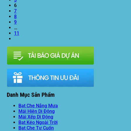
6
7
8
9
…
11
Danh Mục Sản Phẩm
Bạt Che Nắng Mưa
Mái Hiên Di Động
Mái Xếp Di Động
Bạt Kéo Ngoài Trời
Bạt Che Tự Cuốn