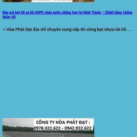
Báo giá bạt lót ao hồ HDPE chứa nước chống hạn tại Ninh Thuận – Chính hãng chống
thấm tốt
⭐ Hòa Phát Đạt địa chỉ chuyên cung cấp thi công bạt nhựa lót hồ ...