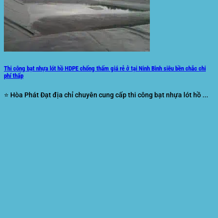
Thi công bạt nhựa lót hồ HDPE chống thấm giá rẻ ở tại Ninh Bình siêu bền chắc chi
phí thấp
⭐ Hòa Phát Đạt địa chỉ chuyên cung cấp thi công bạt nhựa lót hồ ...