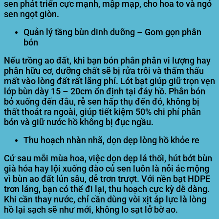
sen phát triển cực mạnh, mập mạp, cho hoa to và ngó
sen ngọt giòn.
Quản lý tầng bùn dinh dưỡng – Gom gọn phân
bón
Nếu trồng ao đất, khi bạn bón phân phân vi lượng hay
phân hữu cơ, dưỡng chất sẽ bị rửa trôi và thấm thấu
mất vào lòng đất rất lãng phí. Lót bạt giúp giữ trọn vẹn
lớp bùn dày 15 – 20cm ổn định tại đáy hồ. Phân bón
bỏ xuống đến đâu, rễ sen hấp thụ đến đó, không bị
thất thoát ra ngoài, giúp tiết kiệm 50% chi phí phân
bón và giữ nước hồ không bị đục ngầu.
Thu hoạch nhàn nhã, dọn dẹp lòng hồ khỏe re
Cứ sau mỗi mùa hoa, việc dọn dẹp lá thối, hút bớt bùn
già hóa hay lội xuống đào củ sen luôn là nỗi ác mộng
vì bùn ao đất lún sâu, dễ trơn trượt. Với nền bạt HDPE
trơn láng, bạn có thể đi lại, thu hoạch cực kỳ dễ dàng.
Khi cần thay nước, chỉ cần dùng vòi xịt áp lực là lòng
hồ lại sạch sẽ như mới, không lo sạt lở bờ ao.