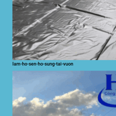
lam-ho-sen-ho-sung-tai-vuon