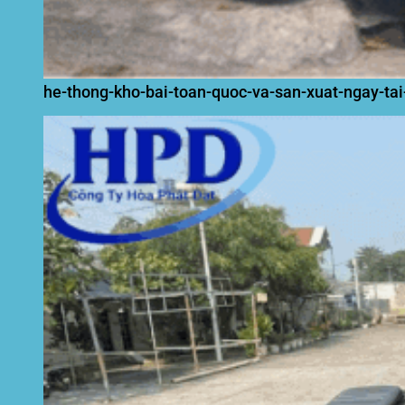
he-thong-kho-bai-toan-quoc-va-san-xuat-ngay-ta