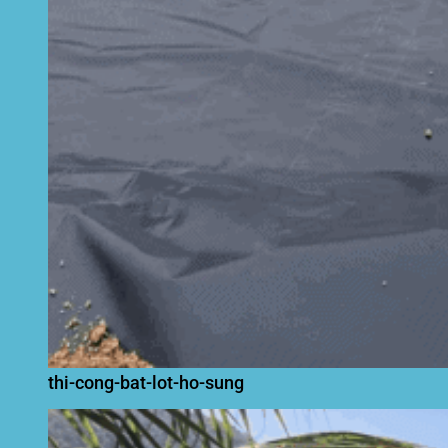
thi-cong-bat-lot-ho-sung