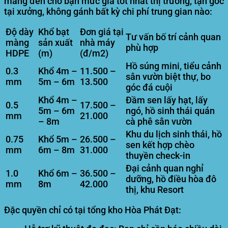
mang đến cho bạn mức giá tốt nhất thị trường, tận gốc
tại xưởng, không gánh bất kỳ chi phí trung gian nào:
Độ dày
Khổ bạt
Đơn giá tại
Tư vấn bố trí cảnh quan
màng
sản xuất
nhà máy
phù hợp
HDPE
(m)
(đ/m2)
Hồ súng mini, tiểu cảnh
0.3
Khổ 4m –
11.500 –
sân vườn biệt thự, bo
mm
5m – 6m
13.500
góc đá cuội
Khổ 4m –
Đầm sen lấy hạt, lấy
0.5
17.500 –
5m – 6m
ngó, hồ sinh thái quán
mm
21.000
– 8m
cà phê sân vườn
Khu du lịch sinh thái, hồ
0.75
Khổ 5m –
26.500 –
sen kết hợp chèo
mm
6m – 8m
31.000
thuyền check-in
Đại cảnh quan nghỉ
1.0
Khổ 6m –
36.500 –
dưỡng, hồ điều hòa đô
mm
8m
42.000
thị, khu Resort
Đặc quyền chỉ có tại tổng kho Hòa Phát Đạt: