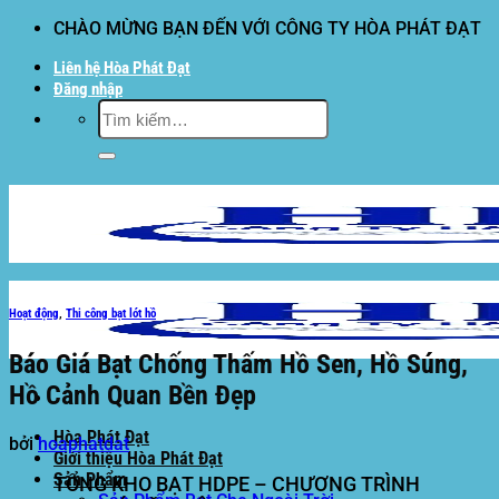
Bỏ
CHÀO MỪNG BẠN ĐẾN VỚI CÔNG TY HÒA PHÁT ĐẠT
qua
Liên hệ Hòa Phát Đạt
nội
Đăng nhập
dung
Tìm
kiếm:
Hoạt động
,
Thi công bạt lót hồ
Báo Giá Bạt Chống Thấm Hồ Sen, Hồ Súng,
Hồ Cảnh Quan Bền Đẹp
Hòa Phát Đạt
bởi
hoaphatdat
Giới thiệu Hòa Phát Đạt
Sản Phẩm
TỔNG KHO BẠT HDPE – CHƯƠNG TRÌNH