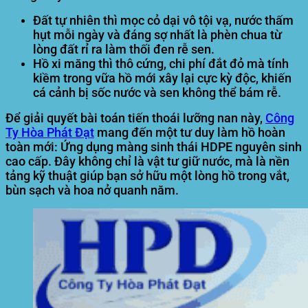
Đất tự nhiên
thì mọc cỏ dại vô tội vạ, nước thấm
hụt mỗi ngày và đáng sợ nhất là phèn chua từ
lòng đất rỉ ra làm thối đen rễ sen.
Hồ xi măng
thì thô cứng, chi phí đắt đỏ mà tính
kiềm trong vữa hồ mới xây lại cực kỳ độc, khiến
cá cảnh bị sốc nước và sen không thể bám rễ.
Để giải quyết bài toán tiến thoái lưỡng nan này,
Công
Ty Hòa Phát Đạt
mang đến một tư duy làm hồ hoàn
toàn mới: Ứng dụng màng sinh thái HDPE nguyên sinh
cao cấp. Đây không chỉ là vật tư giữ nước, mà là nền
tảng kỹ thuật giúp bạn sở hữu một lòng hồ trong vắt,
bùn sạch và hoa nở quanh năm.