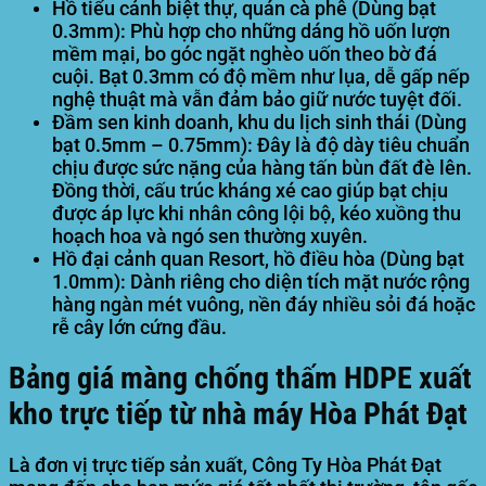
Hồ tiểu cảnh biệt thự, quán cà phê (Dùng bạt
0.3mm):
Phù hợp cho những dáng hồ uốn lượn
mềm mại, bo góc ngặt nghèo uốn theo bờ đá
cuội. Bạt 0.3mm có độ mềm như lụa, dễ gấp nếp
nghệ thuật mà vẫn đảm bảo giữ nước tuyệt đối.
Đầm sen kinh doanh, khu du lịch sinh thái (Dùng
bạt 0.5mm – 0.75mm):
Đây là độ dày tiêu chuẩn
chịu được sức nặng của hàng tấn bùn đất đè lên.
Đồng thời, cấu trúc kháng xé cao giúp bạt chịu
được áp lực khi nhân công lội bộ, kéo xuồng thu
hoạch hoa và ngó sen thường xuyên.
Hồ đại cảnh quan Resort, hồ điều hòa (Dùng bạt
1.0mm):
Dành riêng cho diện tích mặt nước rộng
hàng ngàn mét vuông, nền đáy nhiều sỏi đá hoặc
rễ cây lớn cứng đầu.
Bảng giá màng chống thấm HDPE xuất
kho trực tiếp từ nhà máy Hòa Phát Đạt
Là đơn vị trực tiếp sản xuất,
Công Ty Hòa Phát Đạt