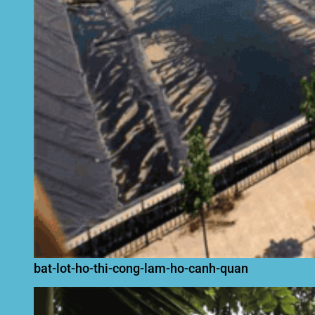
bat-lot-ho-thi-cong-lam-ho-canh-quan