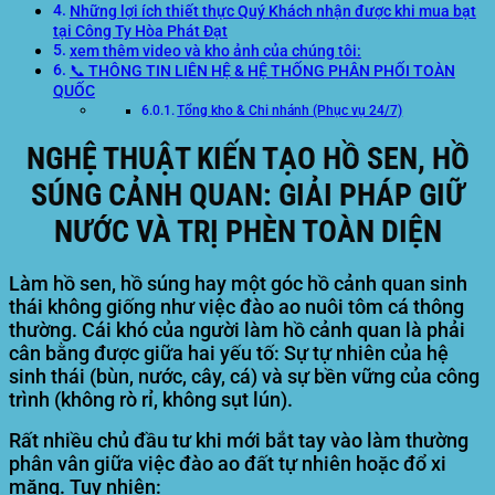
Những lợi ích thiết thực Quý Khách nhận được khi mua bạt
tại Công Ty Hòa Phát Đạt
xem thêm video và kho ảnh của chúng tôi:
📞 THÔNG TIN LIÊN HỆ & HỆ THỐNG PHÂN PHỐI TOÀN
QUỐC
Tổng kho & Chi nhánh (Phục vụ 24/7)
NGHỆ THUẬT KIẾN TẠO HỒ SEN, HỒ
SÚNG CẢNH QUAN: GIẢI PHÁP GIỮ
NƯỚC VÀ TRỊ PHÈN TOÀN DIỆN
Làm hồ sen, hồ súng hay một góc hồ cảnh quan sinh
thái không giống như việc đào ao nuôi tôm cá thông
thường. Cái khó của người làm hồ cảnh quan là phải
cân bằng được giữa hai yếu tố:
Sự tự nhiên của hệ
sinh thái (bùn, nước, cây, cá)
và
sự bền vững của công
trình (không rò rỉ, không sụt lún)
.
Rất nhiều chủ đầu tư khi mới bắt tay vào làm thường
phân vân giữa việc đào ao đất tự nhiên hoặc đổ xi
măng. Tuy nhiên: