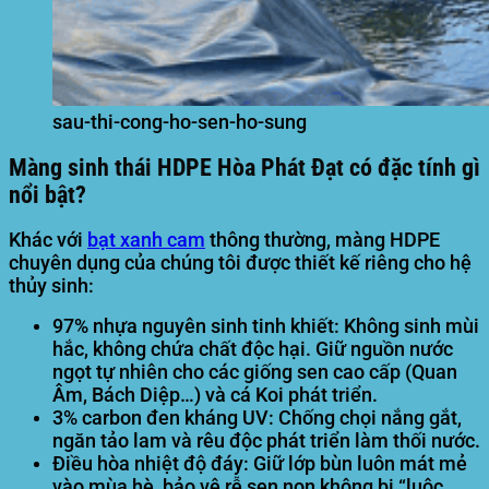
sau-thi-cong-ho-sen-ho-sung
Màng sinh thái HDPE Hòa Phát Đạt có đặc tính gì
nổi bật?
Khác với
bạt xanh cam
thông thường, màng HDPE
chuyên dụng của chúng tôi được thiết kế riêng cho hệ
thủy sinh:
97% nhựa nguyên sinh tinh khiết:
Không sinh mùi
hắc, không chứa chất độc hại. Giữ nguồn nước
ngọt tự nhiên cho các giống sen cao cấp (Quan
Âm, Bách Diệp…) và cá Koi phát triển.
3% carbon đen kháng UV:
Chống chọi nắng gắt,
ngăn tảo lam và rêu độc phát triển làm thối nước.
Điều hòa nhiệt độ đáy:
Giữ lớp bùn luôn mát mẻ
vào mùa hè, bảo vệ rễ sen non không bị “luộc