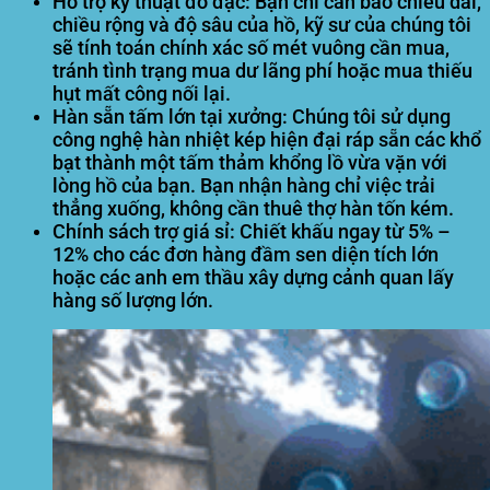
Hỗ trợ kỹ thuật đo đạc:
Bạn chỉ cần báo chiều dài,
chiều rộng và độ sâu của hồ, kỹ sư của chúng tôi
sẽ tính toán chính xác số mét vuông cần mua,
tránh tình trạng mua dư lãng phí hoặc mua thiếu
hụt mất công nối lại.
Hàn sẵn tấm lớn tại xưởng:
Chúng tôi sử dụng
công nghệ hàn nhiệt kép hiện đại ráp sẵn các khổ
bạt thành một tấm thảm khổng lồ vừa vặn với
lòng hồ của bạn. Bạn nhận hàng chỉ việc trải
thẳng xuống, không cần thuê thợ hàn tốn kém.
Chính sách trợ giá sỉ:
Chiết khấu ngay từ 5% –
12% cho các đơn hàng đầm sen diện tích lớn
hoặc các anh em thầu xây dựng cảnh quan lấy
hàng số lượng lớn.