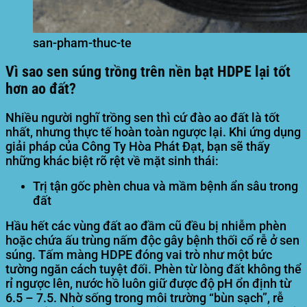
san-pham-thuc-te
Vì sao sen súng trồng trên nền bạt HDPE lại tốt
hơn ao đất?
Nhiều người nghĩ trồng sen thì cứ đào ao đất là tốt
nhất, nhưng thực tế hoàn toàn ngược lại. Khi ứng dụng
giải pháp của
Công Ty Hòa Phát Đạt
, bạn sẽ thấy
những khác biệt rõ rệt về mặt sinh thái:
Trị tận gốc phèn chua và mầm bệnh ẩn sâu trong
đất
Hầu hết các vùng đất ao đầm cũ đều bị nhiễm phèn
hoặc chứa ấu trùng nấm độc gây bệnh thối cổ rễ ở sen
súng. Tấm màng HDPE đóng vai trò như một bức
tường ngăn cách tuyệt đối. Phèn từ lòng đất không thể
rỉ ngược lên, nước hồ luôn giữ được độ pH ổn định từ
6.5 – 7.5. Nhờ sống trong môi trường “bùn sạch”, rễ