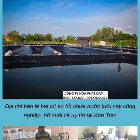
Địa chỉ bán lẻ bạt lót ao hồ chứa nước tưới cây công
nghiệp, hồ nuôi cá uy tín tại Kon Tum