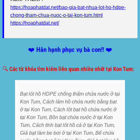
https://hoaphatdat.net/bao-gia-bat-nhua-lot-ho-hdpe-
chong-tham-chua-nuoc-o-tai-kon-tum.html
https://hoaphatdat.net/
❤️ Hân hạnh phục vụ bà con!! ❤️
🔍 Các từ khóa tìm kiếm liên quan nhiều nhất tại Kon Tum:
Bạt lót hồ HDPE chống thấm chứa nước ở tại
Kon Tum, Cách làm hồ chứa nước bằng bạt
ở tại Kon Tum, Cách lót bạt hồ chứa nước ở
tại Kon Tum, Bồn bạt chứa nước ở tại Kon
Tum, Cách tính bạt lót hồ cá ở tại Kon Tum,
Giá bạt làm be bơi ở tại Kon Tum, Bể chứa