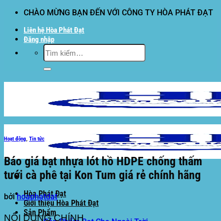
Bỏ
CHÀO MỪNG BẠN ĐẾN VỚI CÔNG TY HÒA PHÁT ĐẠT
qua
Liên hệ Hòa Phát Đạt
nội
Đăng nhập
dung
Tìm
kiếm:
Hoạt động
,
Tin tức
Báo giá bạt nhựa lót hồ HDPE chống thấm
tưới cà phê tại Kon Tum giá rẻ chính hãng
Hòa Phát Đạt
bởi
hoaphatdat
Giới thiệu Hòa Phát Đạt
Sản Phẩm
NỘI DUNG CHÍNH