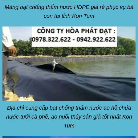
Màng bạt chống thấm nước HDPE giá rẻ phục vụ bà
con tại tỉnh Kon Tum
Địa chỉ cung cấp bạt chống thấm nước ao hồ chứa
nước tưới cà phê, ao nuôi thủy sản giá tốt nhất Kon
Tum