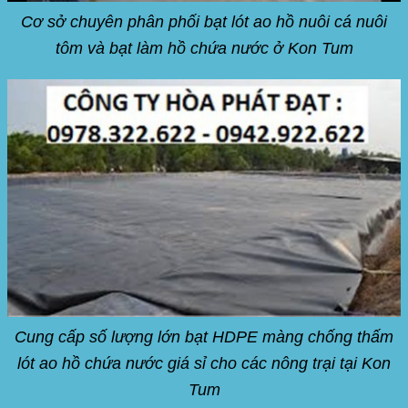
Cơ sở chuyên phân phối bạt lót ao hồ nuôi cá nuôi
tôm và bạt làm hồ chứa nước ở Kon Tum
Cung cấp số lượng lớn bạt HDPE màng chống thấm
lót ao hồ chứa nước giá sỉ cho các nông trại tại Kon
Tum