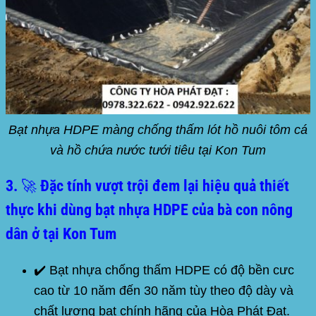
Bạt nhựa HDPE màng chống thấm lót hồ nuôi tôm cá
và hồ chứa nước tưới tiêu tại Kon Tum
3. 🚀 Đặc tính vượt trội đem lại hiệu quả thiết
thực khi dùng bạt nhựa HDPE của bà con nông
dân ở tại Kon Tum
✔️ Bạt nhựa chống thấm
HDPE
có độ bền cưc
cao từ 10 năm đến 30 năm tùy theo độ dày và
chất lượng bạt chính hãng của Hòa Phát Đạt.