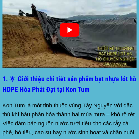
1. 🌟 Giới thiệu chi tiết sản phẩm bạt nhựa lót hồ
HDPE Hòa Phát Đạt tại Kon Tum
Kon Tum là một tỉnh thuộc vùng Tây Nguyên với đặc
thù khí hậu phân hóa thành hai mùa mưa – khô rõ rệt.
Việc đảm bảo nguồn nước tưới tiêu cho các rẫy cà
phê, hồ tiêu, cao su hay nước sinh hoạt và chăn nuôi