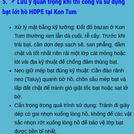
5. 📌 Lưu ý quan trọng khi thi công và sử dụng
bạt lót hồ HDPE tại Kon Tum
Xử lý mặt bằng kỹ lưỡng:
Đất đỏ bazan ở Kon
Tum thường xen lẫn đá cuội, rễ cây. Trước khi
trải bạt, cần dọn dẹp sạch sẽ, san phẳng, đầm
chặt và tốt nhất nên rải một lớp cát mỏng hoặc
lót vải địa kỹ thuật để chống đâm thủng bạt.
Neo giữ mép bạt đúng kỹ thuật:
Cần đào rãnh
neo (Taluy) quanh bờ hồ, chôn sâu mép bạt và
lấp đất chặt để tránh gió giật tốc bạt hoặc sạt lở
bờ.
Cẩn trọng trong quá trình sử dụng:
Tránh đi giày
dép có gai nhọn xuống lòng hồ, không để các vật
sắc nhọn rớt xuống lòng hồ để bảo vệ lớp bạt
được bền bỉ nhất.