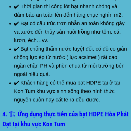
✔️ Thời gian thi công lót bạt nhanh chóng và
đảm bảo an toàn lên đến hàng chục nghìn m2.
✔️ Bạt có cấu trúc trơn nhẵn an toàn không gây
va xước đến thủy sản nuôi trồng như tôm, cá,
lươn, ếch…vv.
✔️ Bạt chống thấm nước tuyệt đối, có độ co giản
chống lực ép từ nước ( lực acsimet ) rất cao
ngăn chặn PH và phèn chua từ môi trường bên
ngoài hiệu quả.
✔️ Khách hàng có thể mua bạt
HDPE
tại ở tại
Kon Tum
khu vực sinh sống theo hình thức
nguyên cuộn hay cắt lẽ ra đều được.
4. 🏗️ Ứng dụng thực tiễn của bạt HDPE Hòa Phát
Đạt tại khu vực Kon Tum