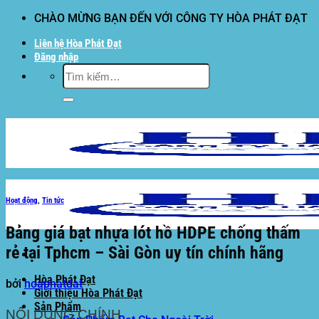
Bỏ
CHÀO MỪNG BẠN ĐẾN VỚI CÔNG TY HÒA PHÁT ĐẠT
qua
Liên hệ Hòa Phát Đạt
nội
Đăng nhập
dung
Tìm
kiếm:
Hoạt động
,
Tin tức
Bảng giá bạt nhựa lót hồ HDPE chống thấm
rẻ tại Tphcm – Sài Gòn uy tín chính hãng
Hòa Phát Đạt
bởi
hoaphatdat
Giới thiệu Hòa Phát Đạt
Sản Phẩm
NỘI DUNG CHÍNH