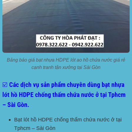
Bảng báo giá bạt nhựa HDPE lót ao hồ chứa nước giá rẻ
cạnh tranh tận xưởng tại Sài Gòn
☑️ Các dịch vụ sản phẩm chuyên dùng bạt nhựa
lót hồ HDPE chống thấm chứa nước ở tại Tphcm
– Sài Gòn.
Bạt lót hồ HDPE chống thấm chứa nước ở tại
Tphcm – Sài Gòn