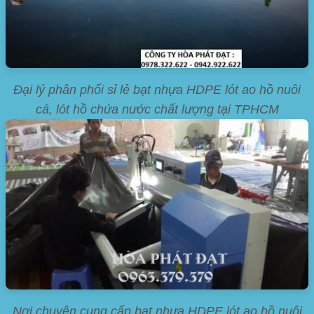
Đại lý phân phối sỉ lẻ bạt nhựa HDPE lót ao hồ nuôi
cá, lót hồ chứa nước chất lượng tại TPHCM
Nơi chuyên cung cấp bạt nhựa HDPE lót ao hồ nuôi