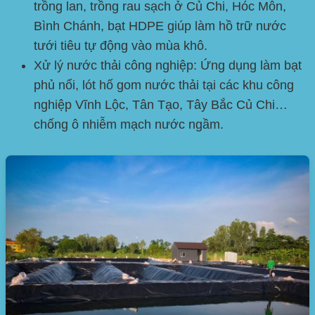
trồng lan, trồng rau sạch ở Củ Chi, Hóc Môn,
Bình Chánh, bạt HDPE giúp làm hồ trữ nước
tưới tiêu tự động vào mùa khô.
Xử lý nước thải công nghiệp:
Ứng dụng làm bạt
phủ nổi, lót hố gom nước thải tại các khu công
nghiệp Vĩnh Lộc, Tân Tạo, Tây Bắc Củ Chi…
chống ô nhiễm mạch nước ngầm.