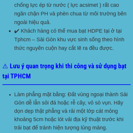
chống lực ép từ nước ( lực acsimet ) rất cao
ngăn chặn PH và phèn chua từ môi trường bên
ngoài hiệu quả.
✔️ Khách hàng có thể mua bạt
HDPE
tại ở tại
Tphcm – Sài Gòn
khu vực sinh sống theo hình
thức nguyên cuộn hay cắt lẽ ra đều được.
⚠️ Lưu ý quan trọng khi thi công và sử dụng bạt
tại TPHCM
Làm phẳng mặt bằng:
Đất vùng ngoại thành Sài
Gòn dễ lẫn sỏi đá hoặc rễ cây, vỏ sò vụn. Hãy
dọn dẹp thật phẳng và rải một lớp cát mỏng
khoảng 5cm hoặc lót vải địa kỹ thuật trước khi
trải bạt để tránh hiện tượng lủng màng.