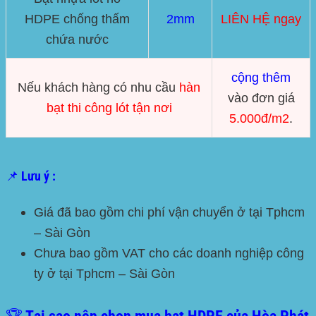
HDPE chống thấm
2mm
LIÊN HỆ ngay
chứa nước
cộng thêm
Nếu khách hàng có nhu cầu
hàn
vào đơn giá
bạt thi công lót tận nơi
5.000đ/m2
.
📌 Lưu ý :
Giá đã bao gồm chi phí vận chuyển ở tại
Tphcm
– Sài Gòn
Chưa bao gồm VAT cho các doanh nghiệp công
ty ở tại
Tphcm – Sài Gòn