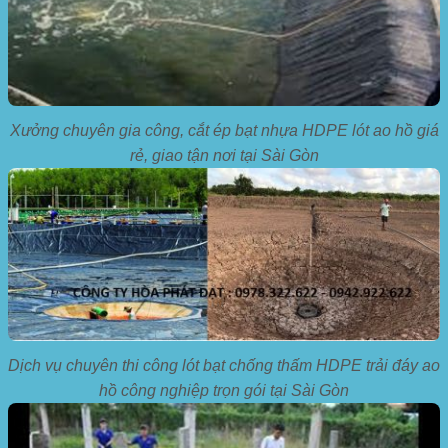
Xưởng chuyên gia công, cắt ép bạt nhựa HDPE lót ao hồ giá
rẻ, giao tận nơi tại Sài Gòn
Dịch vụ chuyên thi công lót bạt chống thấm HDPE trải đáy ao
hồ công nghiệp trọn gói tại Sài Gòn