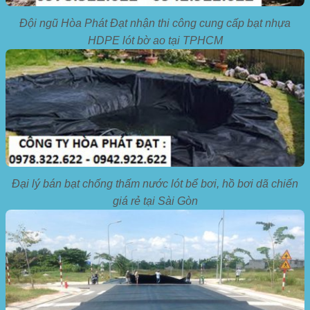
Đội ngũ Hòa Phát Đạt nhận thi công cung cấp bạt nhựa
HDPE lót bờ ao tại TPHCM
Đại lý bán bạt chống thấm nước lót bể bơi, hồ bơi dã chiến
giá rẻ tại Sài Gòn