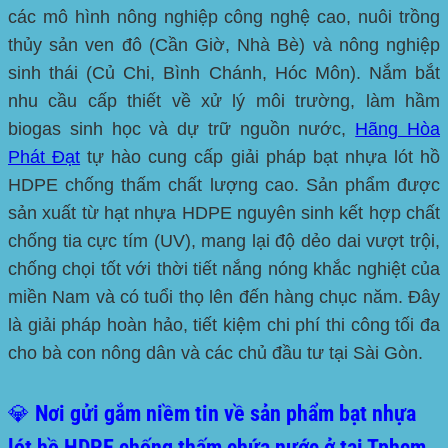
các mô hình nông nghiệp công nghệ cao, nuôi trồng
thủy sản ven đô (Cần Giờ, Nhà Bè) và nông nghiệp
sinh thái (Củ Chi, Bình Chánh, Hóc Môn). Nắm bắt
nhu cầu cấp thiết về xử lý môi trường, làm hầm
biogas sinh học và dự trữ nguồn nước,
Hãng
Hòa
Phát Đạt
tự hào cung cấp giải pháp
bạt nhựa lót hồ
HDPE chống thấm
chất lượng cao. Sản phẩm được
sản xuất từ hạt nhựa HDPE nguyên sinh kết hợp chất
chống tia cực tím (UV), mang lại độ dẻo dai vượt trội,
chống chọi tốt với thời tiết nắng nóng khắc nghiệt của
miền Nam và có tuổi thọ lên đến hàng chục năm. Đây
là giải pháp hoàn hảo, tiết kiệm chi phí thi công tối đa
cho bà con nông dân và các chủ đầu tư tại Sài Gòn.
💎 Nơi gửi gắm niềm tin về sản phẩm bạt nhựa
lót hồ HDPE chống thấm chứa nước ở tại Tphcm