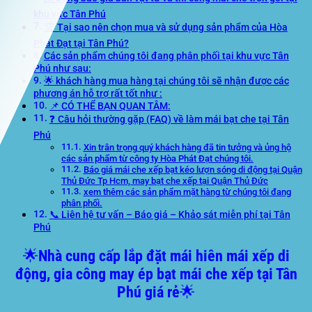
khu vực Tân Phú
🏆 Tại sao nên chọn mua và sử dụng sản phẩm của Hòa
Phát Đạt tại Tân Phú?
Các sản phẩm chúng tôi đang phân phối tại khu vực Tân
Phú như sau:
🌟 khách hàng mua hàng tại chúng tôi sẽ nhận được các
phương án hỗ trợ rất tốt như :
📌 CÓ THỂ BẠN QUAN TÂM:
❓ Câu hỏi thường gặp (FAQ) về làm mái bạt che tại Tân
Phú
Xin trân trọng quý khách hàng đã tin tưởng và ủng hộ
các sản phẩm từ công ty Hòa Phát Đạt chúng tôi.
Báo giá mái che xếp bạt kéo lượn sóng di động tại Quận
Thủ Đức Tp Hcm, may bạt che xếp tại Quận Thủ Đức
xem thêm các sản phẩm mặt hàng từ chúng tôi đang
phân phối.
📞 Liên hệ tư vấn – Báo giá – Khảo sát miễn phí tại Tân
Phú
🌟
Nhà cung cấp lắp đặt mái hiên mái xếp di
động, gia công may ép bạt mái che xếp tại Tân
Phú giá rẻ
🌟