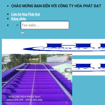
Bỏ
CHÀO MỪNG BẠN ĐẾN VỚI CÔNG TY HÒA PHÁT ĐẠT
qua
Liên hệ Hòa Phát Đạt
nội
Đăng nhập
dung
Tìm
kiếm:
Hòa Phát Đạt
Giới thiệu Hòa Phát Đạt
Sản Phẩm