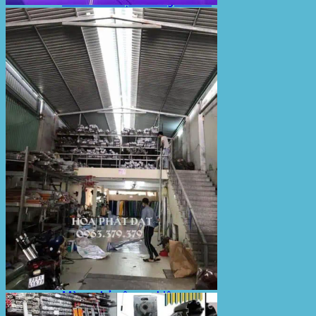
Sản Phẩm Bạt Che Ngoài Trời
Bạt che nắng mưa
Bạt kéo ngoài trời
Bạt che tự cuốn
Bạt nhựa xanh cam
Bạt sọc 3 màu
Bạt nhựa giá rẻ
Bạt lót ao hồ
Bạt nhựa đen HDPE
Màng chống thấm HDPE
Sản Phẩm Dù Che Ngoài Trời
Dù che nắng
Dù che quán cafe
Dù che sự kiện
Dù lệch tâm
Sản Phẩm Mái Che Di Động
Mái hiên di động
Mái xếp di động
Nhà bạt di động
Motor kéo bạt che
Dự Án Hòa Phát Đạt
Lưới che nắng
Màng phủ nông nghiệp
Bạt Kéo Quán Cafe