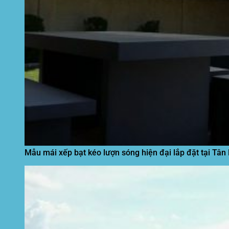
Mẫu mái xếp bạt kéo lượn sóng hiện đại lắp đặt tại Tân