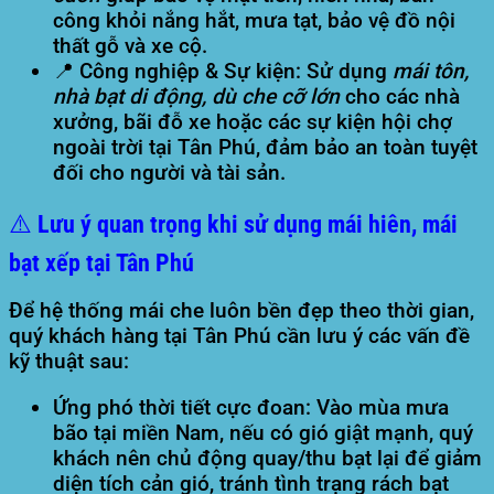
công khỏi nắng hắt, mưa tạt, bảo vệ đồ nội
thất gỗ và xe cộ.
📍 Công nghiệp & Sự kiện:
Sử dụng
mái tôn,
nhà bạt di động, dù che cỡ lớn
cho các nhà
xưởng, bãi đỗ xe hoặc các sự kiện hội chợ
ngoài trời tại Tân Phú, đảm bảo an toàn tuyệt
đối cho người và tài sản.
⚠️ Lưu ý quan trọng khi sử dụng mái hiên, mái
bạt xếp tại Tân Phú
Để hệ thống mái che luôn bền đẹp theo thời gian,
quý khách hàng tại Tân Phú cần lưu ý các vấn đề
kỹ thuật sau:
Ứng phó thời tiết cực đoan:
Vào mùa mưa
bão tại miền Nam, nếu có gió giật mạnh, quý
khách nên chủ động quay/thu bạt lại để giảm
diện tích cản gió, tránh tình trạng rách bạt