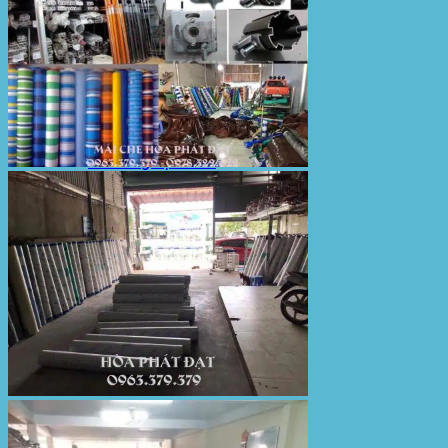
Bạt Kéo Sân Trường
Thi Công Mái Xếp Hà Nội
Thi Công Mái Xếp TPHCM
Thi Công Mái Xếp Bình Dương
Thi Công Mái Xếp Biên Hòa
Tin tức
Hoạt động
May bạt mái che
Thi công bạt lót lồ
Thay bạt áo dù
Thay bạt mái che
Thi công mái tôn
Tuyển Dụng Hòa Phát Đạt
Liên hệ Hòa Phát Đạt
Tìm
kiếm: