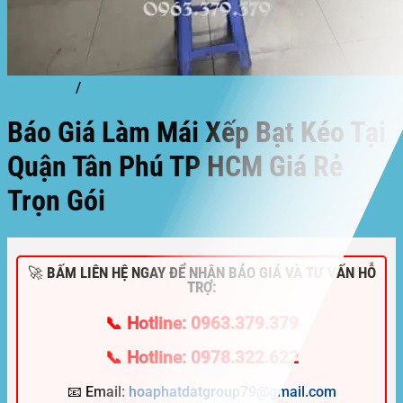
Trang chủ
/
dịch vụ
Báo Giá Làm Mái Xếp Bạt Kéo Tại
Quận Tân Phú TP HCM Giá Rẻ
Trọn Gói
🚀 BẤM LIÊN HỆ NGAY ĐỂ NHẬN BÁO GIÁ VÀ TƯ VẤN HỖ
TRỢ:
📞 Hotline: 0963.379.379
📞 Hotline: 0978.322.622
📧 Email:
hoaphatdatgroup79@gmail.com