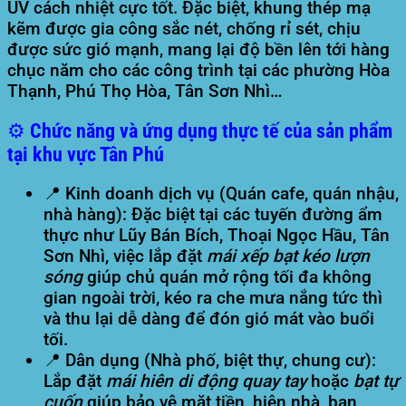
UV cách nhiệt cực tốt. Đặc biệt, khung thép mạ
kẽm được gia công sắc nét, chống rỉ sét, chịu
được sức gió mạnh, mang lại độ bền lên tới hàng
chục năm cho các công trình tại các phường Hòa
Thạnh, Phú Thọ Hòa, Tân Sơn Nhì…
⚙️ Chức năng và ứng dụng thực tế của sản phẩm
tại khu vực Tân Phú
📍 Kinh doanh dịch vụ (Quán cafe, quán nhậu,
nhà hàng):
Đặc biệt tại các tuyến đường ẩm
thực như Lũy Bán Bích, Thoại Ngọc Hầu, Tân
Sơn Nhì, việc lắp đặt
mái xếp bạt kéo lượn
sóng
giúp chủ quán mở rộng tối đa không
gian ngoài trời, kéo ra che mưa nắng tức thì
và thu lại dễ dàng để đón gió mát vào buổi
tối.
📍 Dân dụng (Nhà phố, biệt thự, chung cư):
Lắp đặt
mái hiên di động quay tay
hoặc
bạt tự
cuốn
giúp bảo vệ mặt tiền, hiên nhà, ban