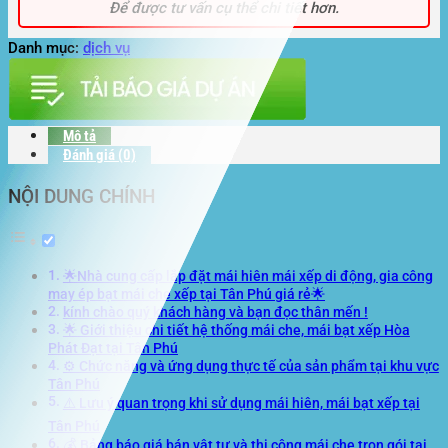
Để được tư vấn cụ thể chi tiết hơn.
Danh mục:
dịch vụ
Mô tả
Đánh giá (0)
NỘI DUNG CHÍNH
🌟Nhà cung cấp lắp đặt mái hiên mái xếp di động, gia công
may ép bạt mái che xếp tại Tân Phú giá rẻ🌟
kính chào quý khách hàng và bạn đọc thân mến !
🌟 Giới thiệu chi tiết hệ thống mái che, mái bạt xếp Hòa
Phát Đạt tại Tân Phú
⚙️ Chức năng và ứng dụng thực tế của sản phẩm tại khu vực
Tân Phú
⚠️ Lưu ý quan trọng khi sử dụng mái hiên, mái bạt xếp tại
Tân Phú
💰 Bảng báo giá bán vật tư và thi công mái che trọn gói tại