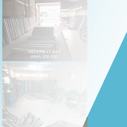
Giới thiệu Hòa Phát Đạt
Sản Phẩm
Sản Phẩm Bạt Che Ngoài Trời
Bạt che nắng mưa
Bạt kéo ngoài trời
Bạt che tự cuốn
Bạt nhựa xanh cam
Bạt sọc 3 màu
Bạt nhựa giá rẻ
Bạt lót ao hồ
Bạt nhựa đen HDPE
Màng chống thấm HDPE
Sản Phẩm Dù Che Ngoài Trời
Dù che nắng
Dù che quán cafe
Dù che sự kiện
Dù lệch tâm
Sản Phẩm Mái Che Di Động
Mái hiên di động
Mái xếp di động
Nhà bạt di động
Motor kéo bạt che
Dự Án Hòa Phát Đạt