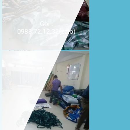
Lưới che nắng
Màng phủ nông nghiệp
Bạt Kéo Quán Cafe
Bạt Kéo Sân Trường
Thi Công Mái Xếp Hà Nội
Thi Công Mái Xếp TPHCM
Thi Công Mái Xếp Bình Dương
Thi Công Mái Xếp Biên Hòa
Tin tức
Hoạt động
May bạt mái che
Thi công bạt lót lồ
Thay bạt áo dù
Thay bạt mái che
Thi công mái tôn
Tuyển Dụng Hòa Phát Đạt
Liên hệ Hòa Phát Đạt
Tìm
kiếm: