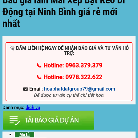
Báo giá làm Mái Xếp Bạt Kéo Di
Động tại Ninh Bình giá rẻ mới
nhất
🚀 BẤM LIÊN HỆ NGAY ĐỂ NHẬN BÁO GIÁ VÀ TƯ VẤN HỖ
TRỢ:
📞 Hotline: 0963.379.379
📞 Hotline: 0978.322.622
📧 Email:
hoaphatdatgroup79@gmail.com
Để được tư vấn cụ thể chi tiết hơn.
Danh mục:
dịch vụ
Mô tả