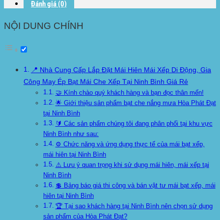
Đánh giá (0)
NỘI DUNG CHÍNH
📍 Nhà Cung Cấp Lắp Đặt Mái Hiên Mái Xếp Di Động, Gia
Công May Ép Bạt Mái Che Xếp Tại Ninh Bình Giá Rẻ
🤝 Kính chào quý khách hàng và bạn đọc thân mến!
🌟 Giới thiệu sản phẩm bạt che nắng mưa Hòa Phát Đạt
tại Ninh Bình
🔰 Các sản phẩm chúng tôi đang phân phối tại khu vực
Ninh Bình như sau:
⚙️ Chức năng và ứng dụng thực tế của mái bạt xếp,
mái hiên tại Ninh Bình
⚠️ Lưu ý quan trọng khi sử dụng mái hiên, mái xếp tại
Ninh Bình
💲 Bảng báo giá thi công và bán vật tư mái bạt xếp, mái
hiên tại Ninh Bình
🏆 Tại sao khách hàng tại Ninh Bình nên chọn sử dụng
sản phẩm của Hòa Phát Đạt?