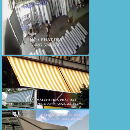
Bạt Kéo Sân Trường
Thi Công Mái Xếp Hà Nội
Thi Công Mái Xếp TPHCM
Thi Công Mái Xếp Bình Dương
Thi Công Mái Xếp Biên Hòa
Tin tức
Hoạt động
May bạt mái che
Thi công bạt lót lồ
Thay bạt áo dù
Thay bạt mái che
Thi công mái tôn
Tuyển Dụng Hòa Phát Đạt
Liên hệ Hòa Phát Đạt
Tìm
kiếm: