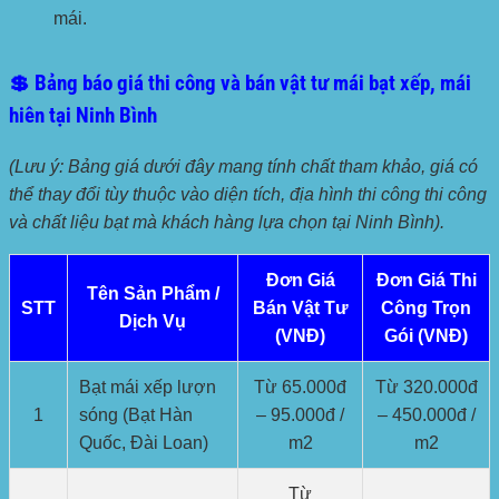
mái.
💲 Bảng báo giá thi công và bán vật tư mái bạt xếp, mái
hiên tại Ninh Bình
(Lưu ý: Bảng giá dưới đây mang tính chất tham khảo, giá có
thể thay đổi tùy thuộc vào diện tích, địa hình thi công thi công
và chất liệu bạt mà khách hàng lựa chọn tại Ninh Bình).
Đơn Giá
Đơn Giá Thi
Tên Sản Phẩm /
STT
Bán Vật Tư
Công Trọn
Dịch Vụ
(VNĐ)
Gói (VNĐ)
Bạt mái xếp lượn
Từ 65.000đ
Từ 320.000đ
1
sóng (Bạt Hàn
– 95.000đ /
– 450.000đ /
Quốc, Đài Loan)
m2
m2
Từ