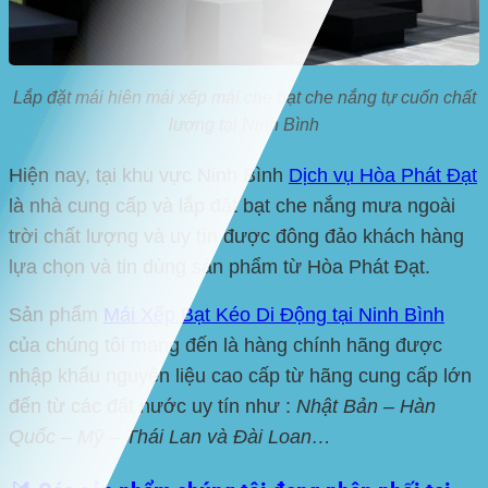
Lắp đặt mái hiên mái xếp mái che bạt che nắng tự cuốn chất
lượng tại Ninh Bình
Hiện nay, tại khu vực
Ninh Bình
Dịch vụ Hòa Phát Đạt
là nhà cung cấp và lắp đặt bạt che nắng mưa ngoài
trời chất lượng và uy tín được đông đảo khách hàng
lựa chọn và tin dùng sản phẩm từ Hòa Phát Đạt.
Sản phẩm
Mái Xếp Bạt Kéo Di Động tại Ninh Bình
của chúng tôi mang đến là hàng chính hãng được
nhập khẩu nguyên liệu cao cấp từ hãng cung cấp lớn
đến từ các đất nước uy tín như :
Nhật Bản – Hàn
Quốc – Mỹ – Thái Lan và Đài Loan…