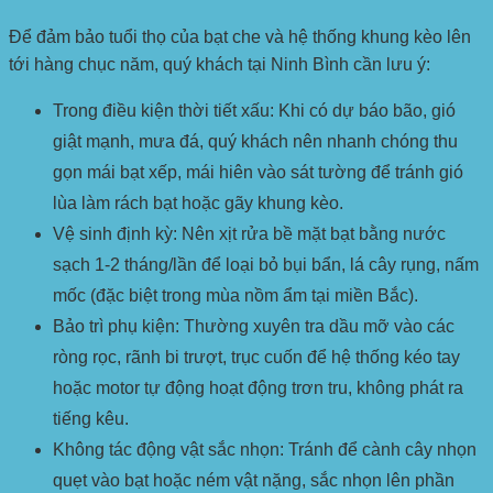
Để đảm bảo tuổi thọ của bạt che và hệ thống khung kèo lên
tới hàng chục năm, quý khách tại Ninh Bình cần lưu ý:
Trong điều kiện thời tiết xấu:
Khi có dự báo bão, gió
giật mạnh, mưa đá, quý khách nên nhanh chóng thu
gọn mái bạt xếp, mái hiên vào sát tường để tránh gió
lùa làm rách bạt hoặc gãy khung kèo.
Vệ sinh định kỳ:
Nên xịt rửa bề mặt bạt bằng nước
sạch 1-2 tháng/lần để loại bỏ bụi bẩn, lá cây rụng, nấm
mốc (đặc biệt trong mùa nồm ẩm tại miền Bắc).
Bảo trì phụ kiện:
Thường xuyên tra dầu mỡ vào các
ròng rọc, rãnh bi trượt, trục cuốn để hệ thống kéo tay
hoặc motor tự động hoạt động trơn tru, không phát ra
tiếng kêu.
Không tác động vật sắc nhọn:
Tránh để cành cây nhọn
quẹt vào bạt hoặc ném vật nặng, sắc nhọn lên phần