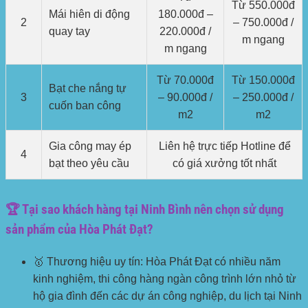
Từ 550.000đ
Mái hiên di động
180.000đ –
2
– 750.000đ /
quay tay
220.000đ /
m ngang
m ngang
Từ 70.000đ
Từ 150.000đ
Bạt che nắng tự
3
– 90.000đ /
– 250.000đ /
cuốn ban công
m2
m2
Gia công may ép
Liên hệ trực tiếp Hotline để
4
bạt theo yêu cầu
có giá xưởng tốt nhất
🏆 Tại sao khách hàng tại Ninh Bình nên chọn sử dụng
sản phẩm của Hòa Phát Đạt?
🥇 Thương hiệu uy tín:
Hòa Phát Đạt có nhiều năm
kinh nghiệm, thi công hàng ngàn công trình lớn nhỏ từ
hộ gia đình đến các dự án công nghiệp, du lịch tại Ninh