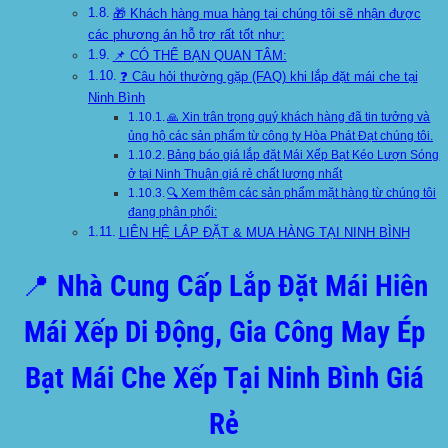
🎁 Khách hàng mua hàng tại chúng tôi sẽ nhận được
các phương án hỗ trợ rất tốt như:
📌 CÓ THỂ BẠN QUAN TÂM:
❓ Câu hỏi thường gặp (FAQ) khi lắp đặt mái che tại
Ninh Bình
🙏 Xin trân trọng quý khách hàng đã tin tưởng và
ủng hộ các sản phẩm từ công ty Hòa Phát Đạt chúng tôi.
Bảng báo giá lắp đặt Mái Xếp Bạt Kéo Lượn Sóng
ở tại Ninh Thuận giá rẻ chất lượng nhất
🔍 Xem thêm các sản phẩm mặt hàng từ chúng tôi
đang phân phối:
LIÊN HỆ LẮP ĐẶT & MUA HÀNG TẠI NINH BÌNH
📍 Nhà Cung Cấp Lắp Đặt Mái Hiên
Mái Xếp Di Động, Gia Công May Ép
Bạt Mái Che Xếp Tại Ninh Bình Giá
Rẻ