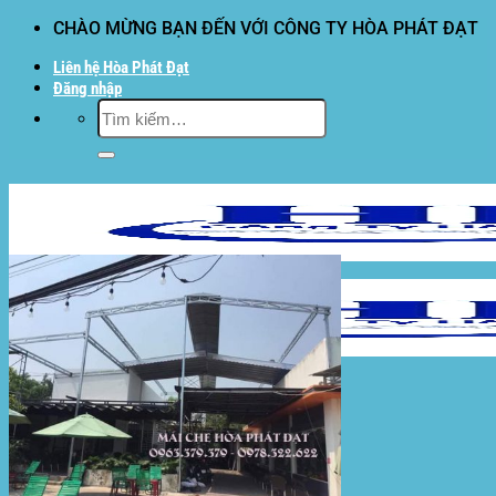
Bỏ
CHÀO MỪNG BẠN ĐẾN VỚI CÔNG TY HÒA PHÁT ĐẠT
qua
Liên hệ Hòa Phát Đạt
nội
Đăng nhập
dung
Tìm
kiếm:
Hòa Phát Đạt
Giới thiệu Hòa Phát Đạt
Sản Phẩm