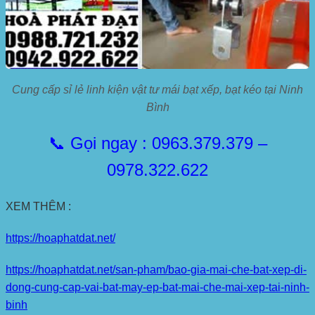
Cung cấp sỉ lẻ linh kiện vật tư mái bạt xếp, bạt kéo tại Ninh
Bình
📞 Gọi ngay : 0963.379.379 –
0978.322.622
XEM THÊM :
https://hoaphatdat.net/
https://hoaphatdat.net/san-pham/bao-gia-mai-che-bat-xep-di-
dong-cung-cap-vai-bat-may-ep-bat-mai-che-mai-xep-tai-ninh-
binh