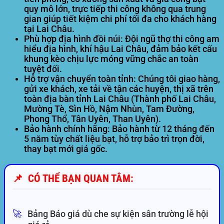
quy mô lớn, trực tiếp thi công không qua trung
gian giúp tiết kiệm chi phí tối đa cho khách hàng
tại Lai Châu.
Phù hợp địa hình đồi núi:
Đội ngũ thợ thi công am
hiểu địa hình, khí hậu Lai Châu, đảm bảo kết cấu
khung kèo chịu lực móng vững chắc an toàn
tuyệt đối.
Hỗ trợ vận chuyển toàn tỉnh:
Chúng tôi giao hàng,
gửi xe khách, xe tải về tận các huyện, thị xã trên
toàn địa bàn tỉnh Lai Châu (Thành phố Lai Châu,
Mường Tè, Sìn Hồ, Nậm Nhùn, Tam Đường,
Phong Thổ, Tân Uyên, Than Uyên).
Bảo hành chính hãng:
Bảo hành từ 12 tháng đến
5 năm tùy chất liệu bạt, hỗ trợ bảo trì trọn đời,
thay bạt mới giá gốc.
📌
CÓ THỂ BẠN QUAN TÂM:
🚀
Bảng Báo giá dù che sự kiện sân trường lễ hội