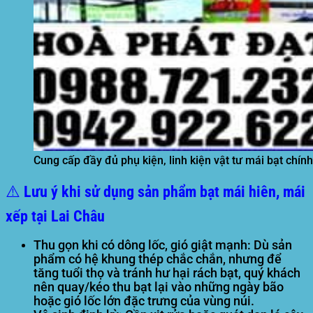
Cung cấp đầy đủ phụ kiện, linh kiện vật tư mái bạt chín
⚠️ Lưu ý khi sử dụng sản phẩm bạt mái hiên, mái
xếp tại Lai Châu
Thu gọn khi có dông lốc, gió giật mạnh:
Dù sản
phẩm có hệ khung thép chắc chắn, nhưng để
tăng tuổi thọ và tránh hư hại rách bạt, quý khách
nên quay/kéo thu bạt lại vào những ngày bão
hoặc gió lốc lớn đặc trưng của vùng núi.