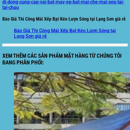
di-dong-cung-cap-vai-bat-may-ep-bat-mai-che-mai-xep-tai-
lai-chau
Báo Giá Thi Công Mái Xếp Bạt Kéo Lượn Sóng tại Lạng Sơn giá rẻ
Báo Giá Thi Công Mái Xếp Bạt Kéo Lượn Sóng tại
Lạng Sơn giá rẻ
XEM THÊM CÁC SẢN PHẨM MẶT HÀNG TỪ CHÚNG TÔI
ĐANG PHÂN PHỐI: