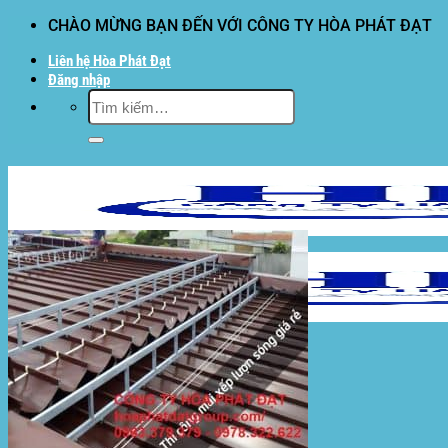
Bỏ
CHÀO MỪNG BẠN ĐẾN VỚI CÔNG TY HÒA PHÁT ĐẠT
qua
Liên hệ Hòa Phát Đạt
nội
Đăng nhập
dung
Tìm
kiếm:
Hòa Phát Đạt
Giới thiệu Hòa Phát Đạt
Sản Phẩm