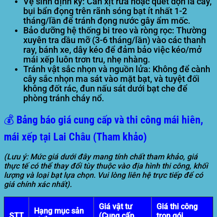
Vệ sinh định kỳ:
Cần xịt rửa hoặc quét dọn lá cây,
bụi bẩn đọng trên rãnh sóng bạt ít nhất 1-2
tháng/lần để tránh đọng nước gây ẩm mốc.
Bảo dưỡng hệ thống bi treo và ròng rọc:
Thường
xuyên tra dầu mỡ (3-6 tháng/lần) vào các thanh
ray, bánh xe, dây kéo để đảm bảo việc kéo/mở
mái xếp luôn trơn tru, nhẹ nhàng.
Tránh vật sắc nhọn và nguồn lửa:
Không để cành
cây sắc nhọn ma sát vào mặt bạt, và tuyệt đối
không đốt rác, đun nấu sát dưới bạt che để
phòng tránh cháy nổ.
💰 Bảng báo giá cung cấp và thi công mái hiên,
mái xếp tại Lai Châu (Tham khảo)
(Lưu ý: Mức giá dưới đây mang tính chất tham khảo, giá
thực tế có thể thay đổi tùy thuộc vào địa hình thi công, khối
lượng và loại bạt lựa chọn. Vui lòng liên hệ trực tiếp để có
giá chính xác nhất).
Giá vật tư
Giá thi công
Hạng mục sản
STT
(Cung cấp
trọn gói