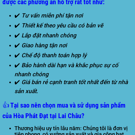
được các phương án hỗ trợ rất tốt như:
✔️
Tư vấn miễn phí tận nơi
✔️
Thiết kế theo yêu cầu có bản vẽ
✔️
Lắp đặt nhanh chóng
✔️
Giao hàng tận nơi
✔️
Chế độ thanh toán hợp lý
✔️
Bảo hành dài hạn và khắc phục sự cố
nhanh chóng
✔️
Giá bán rẻ cạnh tranh tốt nhất đến từ nhà
sản xuất.
👍 Tại sao nên chọn mua và sử dụng sản phẩm
của Hòa Phát Đạt tại Lai Châu?
Thương hiệu uy tín lâu năm:
Chúng tôi là đơn vị
tiên phong, có xưởng sản xuất và gia công bạt