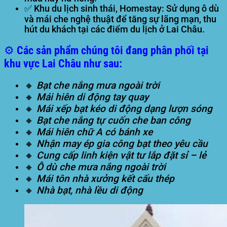
✅
Khu du lịch sinh thái, Homestay:
Sử dụng ô dù
và mái che nghệ thuật để tăng sự lãng mạn, thu
hút du khách tại các điểm du lịch ở Lai Châu.
⚙️ Các sản phẩm chúng tôi đang phân phối tại
khu vực Lai Châu như sau:
🔸
Bạt che nắng mưa ngoài trời
🔸
Mái hiên di động tay quay
🔸
Mái xếp bạt kéo di động dạng lượn sóng
🔸
Bạt che nắng tự cuốn che ban công
🔸
Mái hiên chữ A có bánh xe
🔸
Nhận may ép gia công bạt theo yêu cầu
🔸
Cung cấp linh kiện vật tư lắp đặt sỉ – lẻ
🔸
Ô dù che mưa nắng ngoài trời
🔸
Mái tôn nhà xưởng kết cấu thép
🔸
Nhà bạt, nhà lều di động