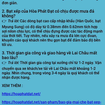
đơn giản.
2. Bạt xếp của Hòa Phát Đạt có chịu được mưa đá
không?
👉
Trả lời:
Các dòng bạt cao cấp nhập khẩu (Hàn Quốc, bạt
Myung Sung) có độ dày từ 0.38mm đến 0.62mm tích hợp
sợi nilon chịu lực, có thể chịu đựng được các tác động mạnh
của thời tiết. Tuy nhiên, nếu xảy ra mưa đá lớn cực đoan,
khuyến cáo quý khách nên thu gọn bạt để đảm bảo độ bền
tối ưu.
3. Thời gian gia công và giao hàng về Lai Châu mất
bao lâu?
👉
Trả lời:
Thời gian gia công tại xưởng chỉ từ 1-2 ngày. Vận
chuyển qua xe khách/xe tải về Lai Châu mất khoảng 1-2
ngày. Nhìn chung, trong vòng 3-4 ngày là quý khách có thể
nhận được hàng.
XEM THÊM :
https://hoaphatdat.net/
https://hoaphatdat.net/san-pham/bao-gia-mai-che-bat-xep-