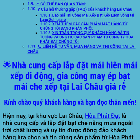
📌 CÓ THỂ BẠN QUAN TÂM:
❓ Câu hỏi thường gặp (FAQ) của khách hàng Lai Châu
Báo Giá Thi Công Mái Xếp Bạt Kéo Lượn Sóng tại
Lạng Sơn giá rẻ
XEM THÊM CÁC SẢN PHẨM MẶT HÀNG TỪ
CHÚNG TÔI ĐANG PHÂN PHỐI:
XIN TRÂN TRỌNG QUÝ KHÁCH HÀNG ĐÃ TIN
TƯỞNG VÀ ỦNG HỘ CÁC SẢN PHẨM TỪ CÔNG TY HÒA
PHÁT ĐẠT CHÚNG TÔI.
📞 LIÊN HỆ TƯ VẤN, MUA HÀNG VÀ THI CÔNG TẠI LAI
CHÂU
🌟
Nhà cung cấp lắp đặt mái hiên mái
xếp di động, gia công may ép bạt
mái che xếp tại Lai Châu giá rẻ
Kính chào quý khách hàng và bạn đọc thân mến!
Hiện nay, tại khu vực
Lai Châu
,
Hòa Phát Đạt
là
nhà cung cấp và lắp đặt bạt che nắng mưa ngoài
trời chất lượng và uy tín được đông đảo khách
hàng lựa chọn và tin dùng sản phẩm từ
Hòa Phát