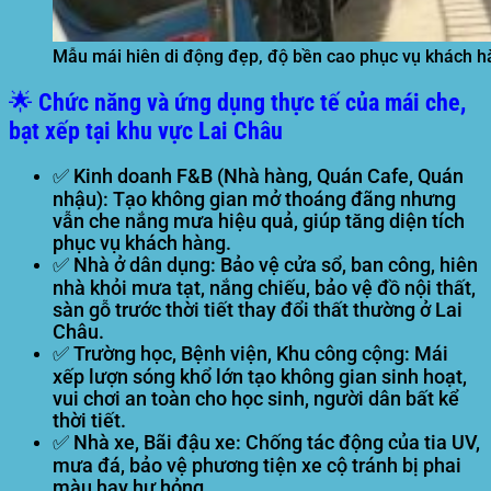
Mẫu mái hiên di động đẹp, độ bền cao phục vụ khách h
🌟 Chức năng và ứng dụng thực tế của mái che,
bạt xếp tại khu vực Lai Châu
✅
Kinh doanh F&B (Nhà hàng, Quán Cafe, Quán
nhậu):
Tạo không gian mở thoáng đãng nhưng
vẫn che nắng mưa hiệu quả, giúp tăng diện tích
phục vụ khách hàng.
✅
Nhà ở dân dụng:
Bảo vệ cửa sổ, ban công, hiên
nhà khỏi mưa tạt, nắng chiếu, bảo vệ đồ nội thất,
sàn gỗ trước thời tiết thay đổi thất thường ở Lai
Châu.
✅
Trường học, Bệnh viện, Khu công cộng:
Mái
xếp lượn sóng khổ lớn tạo không gian sinh hoạt,
vui chơi an toàn cho học sinh, người dân bất kể
thời tiết.
✅
Nhà xe, Bãi đậu xe:
Chống tác động của tia UV,
mưa đá, bảo vệ phương tiện xe cộ tránh bị phai
màu hay hư hỏng.