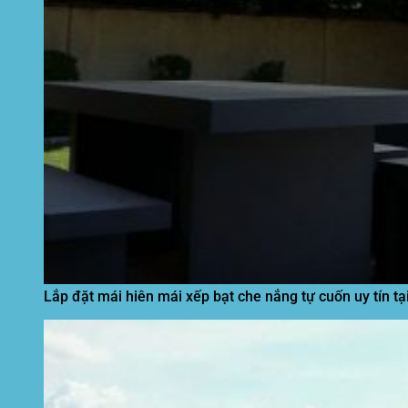
Lắp đặt mái hiên mái xếp bạt che nắng tự cuốn uy tín tạ