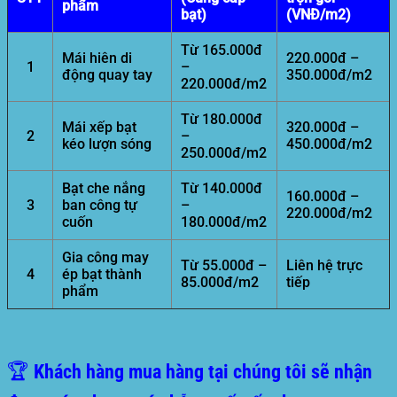
phẩm
bạt)
(VNĐ/m2)
Từ 165.000đ
Mái hiên di
220.000đ –
1
–
động quay tay
350.000đ/m2
220.000đ/m2
Từ 180.000đ
Mái xếp bạt
320.000đ –
2
–
kéo lượn sóng
450.000đ/m2
250.000đ/m2
Bạt che nắng
Từ 140.000đ
160.000đ –
3
ban công tự
–
220.000đ/m2
cuốn
180.000đ/m2
Gia công may
Từ 55.000đ –
Liên hệ trực
4
ép bạt thành
85.000đ/m2
tiếp
phẩm
🏆 Khách hàng mua hàng tại chúng tôi sẽ nhận