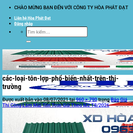
Bỏ
CHÀO MỪNG BẠN ĐẾN VỚI CÔNG TY HÒA PHÁT ĐẠT
qua
Liên hệ Hòa Phát Đạt
nội
Đăng nhập
dung
Tìm
kiếm:
các-loại-tôn-lợp-phổ-biến-nhất-trên-thị-
trường
Được xuất bản vào
08/07/2021
tại
960 × 790
trong
Báo Giá
Thi Công Làm Mái Tôn Trọn Gói Theo M2 T8/2026