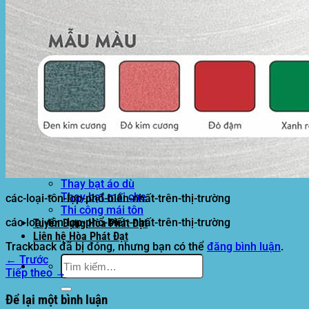
Motor kéo bạt che
Dự Án Hòa Phát Đạt
Lưới che nắng
Màng phủ nông nghiệp
Bạt Kéo Quán Cafe
Bạt Kéo Sân Trường
Thi Công Mái Xếp Hà Nội
Thi Công Mái Xếp TPHCM
Thi Công Mái Xếp Bình Dương
Thi Công Mái Xếp Biên Hòa
Tin tức
Hoạt động
May bạt mái che
Thi công bạt lót lồ
Thay bạt áo dù
Thay bạt mái che
các-loại-tôn-lợp-phổ-biến-nhất-trên-thị-trường
Thi công mái tôn
các-loại-tôn-lợp-phổ-biến-nhất-trên-thị-trường
Tuyển Dụng Hòa Phát Đạt
Liên hệ Hòa Phát Đạt
Trackback đã bị đóng, nhưng bạn có thể
đăng bình luận
.
←
Trước
Tìm
Tiếp theo
→
kiếm:
Để lại một bình luận