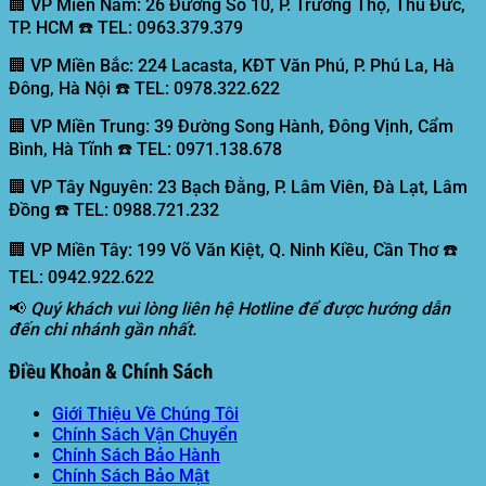
🏢 VP Miền Nam:
26 Đường Số 10, P. Trường Thọ, Thủ Đức,
TP. HCM ☎️ TEL: 0963.379.379
🏢 VP Miền Bắc:
224 Lacasta, KĐT Văn Phú, P. Phú La, Hà
Đông, Hà Nội ☎️ TEL: 0978.322.622
🏢 VP Miền Trung:
39 Đường Song Hành, Đông Vịnh, Cẩm
Bình, Hà Tĩnh ☎️ TEL: 0971.138.678
🏢 VP Tây Nguyên:
23 Bạch Đằng, P. Lâm Viên, Đà Lạt, Lâm
Đồng ☎️ TEL: 0988.721.232
🏢 VP Miền Tây:
199 Võ Văn Kiệt, Q. Ninh Kiều, Cần Thơ ☎️
TEL: 0942.922.622
📢
Quý khách vui lòng liên hệ Hotline để được hướng dẫn
đến chi nhánh gần nhất.
Điều Khoản & Chính Sách
Giới Thiệu Về Chúng Tôi
Chính Sách Vận Chuyển
Chính Sách Bảo Hành
Chính Sách Bảo Mật