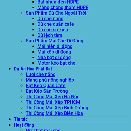
Bạt nhựa đen HDPE
Màng chống thấm HDPE
Sản Phẩm Dù Che Ngoài Trời
Dù che nắng
Dù che quán cafe
Dù che sự kiện
Dù lệch tâm
Sản Phẩm Mái Che Di Động
Mái hiên di động
Mái xếp di động
Nhà bạt di động
Motor kéo bạt che
Dự Án Hòa Phát Đạt
Lưới che nắng
Màng phủ nông nghiệp
Bạt Kéo Quán Cafe
Bạt Kéo Sân Trường
Thi Công Mái Xếp Hà Nội
Thi Công Mái Xếp TPHCM
Thi Công Mái Xếp Bình Dương
Thi Công Mái Xếp Biên Hòa
Tin tức
Hoạt động
May bạt mái che