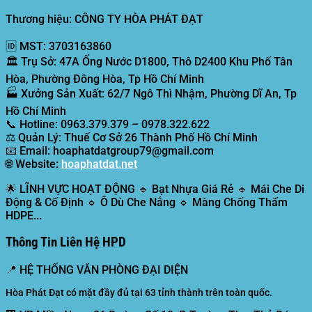
Thương hiệu: CÔNG TY HÒA PHÁT ĐẠT
🆔
MST:
3703163860
🏛️
Trụ Sở:
47A Ống Nước D1800, Thô D2400 Khu Phố Tân
Hòa, Phường Đông Hòa, Tp Hồ Chí Minh
🏭
Xưởng Sản Xuất:
62/7 Ngô Thì Nhậm, Phường Dĩ An, Tp
Hồ Chí Minh
📞
Hotline:
0963.379.379 – 0978.322.622
⚖️
Quản Lý:
Thuế Cơ Sở 26 Thành Phố Hồ Chí Minh
📧
Email:
hoaphatdatgroup79@gmail.com
🌐
Website:
hoaphatdat.net
🌟
LĨNH VỰC HOẠT ĐỘNG
🔹 Bạt Nhựa Giá Rẻ 🔹 Mái Che Di
Động & Cố Định 🔹 Ô Dù Che Nắng 🔹 Màng Chống Thấm
HDPE...
Thông Tin Liên Hệ HPD
📍
HỆ THỐNG VĂN PHÒNG ĐẠI DIỆN
Hòa Phát Đạt có mặt đầy đủ tại 63 tỉnh thành trên toàn quốc.