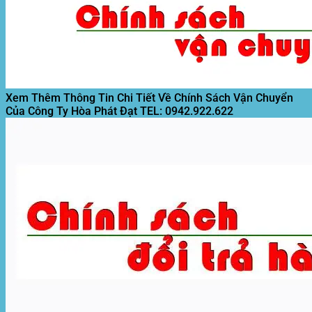
Xem Thêm Thông Tin Chi Tiết Về Chính Sách Vận Chuyển
Của Công Ty Hòa Phát Đạt
TEL: 0942.922.622