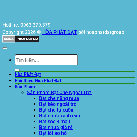
Hotline: 0963.379.379
Copyright 2026 ©
HÒA PHÁT ĐẠT
bởi hoaphatdatgroup
Tìm
kiếm:
Hòa Phát Đạt
Giới thiệu Hòa Phát Đạt
Sản Phẩm
Sản Phẩm Bạt Che Ngoài Trời
Bạt che nắng mưa
Bạt kéo ngoài trời
Bạt che tự cuốn
Bạt nhựa xanh cam
Bạt sọc 3 màu
Bạt nhựa giá rẻ
Bạt lót ao hồ