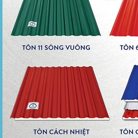
Hòa Phát Đạt
Giới thiệu Hòa Phát Đạt
Sản Phẩm
Sản Phẩm Bạt Che Ngoài Trời
Bạt che nắng mưa
Bạt kéo ngoài trời
Bạt che tự cuốn
Bạt nhựa xanh cam
Bạt sọc 3 màu
Bạt nhựa giá rẻ
Bạt lót ao hồ
Bạt nhựa đen HDPE
Màng chống thấm HDPE
Sản Phẩm Dù Che Ngoài Trời
Dù che nắng
Dù che quán cafe
Dù che sự kiện
Dù lệch tâm
Sản Phẩm Mái Che Di Động
Mái hiên di động
Mái xếp di động
Nhà bạt di động