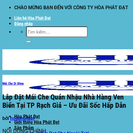
Bỏ
CHÀO MỪNG BẠN ĐẾN VỚI CÔNG TY HÒA PHÁT ĐẠT
qua
Liên hệ Hòa Phát Đạt
nội
Đăng nhập
dung
Tìm
kiếm:
Mái Che Di Động
Lắp Đặt Mái Che Quán Nhậu Nhà Hàng Ven
Biển Tại TP Rạch Giá – Ưu Đãi Sốc Hấp Dẫn
Hòa Phát Đạt
bởi
hoaphatdat
Giới thiệu Hòa Phát Đạt
Sản Phẩm
NỘI DUNG CHÍNH