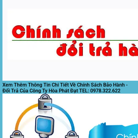
Chất
Lượng
Nhất
Xem Thêm Thông Tin Chi Tiết Về Chính Sách Bảo Hành -
Đổi Trả Của Công Ty Hòa Phát Đạt
TEL: 0978.322.622