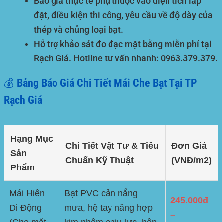
Báo giá thực tế phụ thuộc vào diện tích lắp
đặt, điều kiện thi công, yêu cầu về độ dày của
thép và chủng loại bạt.
Hỗ trợ khảo sát đo đạc mặt bằng miễn phí tại
Rạch Giá. Hotline tư vấn nhanh:
0963.379.379
.
💰 Bảng Báo Giá Chi Tiết Mái Che Bạt Tại TP
Rạch Giá
Hạng Mục
Chi Tiết Vật Tư & Tiêu
Đơn Giá
Sản
Chuẩn Kỹ Thuật
(VNĐ/m2)
Phẩm
Mái Hiên
Bạt PVC cản nắng
245.000đ
Di Động
mưa, hệ tay nâng hợp
–
(Che mặt
kim nhôm chịu lực, hộp