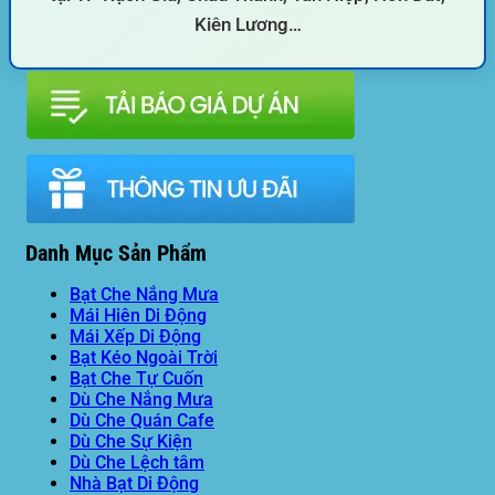
Kiên Lương…
Danh Mục Sản Phẩm
Bạt Che Nắng Mưa
Mái Hiên Di Động
Mái Xếp Di Động
Bạt Kéo Ngoài Trời
Bạt Che Tự Cuốn
Dù Che Nắng Mưa
Dù Che Quán Cafe
Dù Che Sự Kiện
Dù Che Lệch tâm
Nhà Bạt Di Động