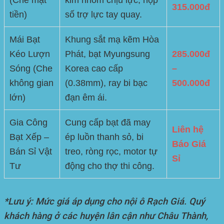
315.000đ
tiền)
số trợ lực tay quay.
Mái Bạt
Khung sắt mạ kẽm Hòa
Kéo Lượn
Phát, bạt Myungsung
285.000đ
Sóng (Che
Korea cao cấp
–
không gian
(0.38mm), ray bi bạc
500.000đ
lớn)
đạn êm ái.
Gia Công
Cung cấp bạt đã may
Liên hệ
Bạt Xếp –
ép luồn thanh sỏ, bi
Báo Giá
Bán Sỉ Vật
treo, ròng rọc, motor tự
Sỉ
Tư
động cho thợ thi công.
*Lưu ý: Mức giá áp dụng cho nội ô Rạch Giá. Quý
khách hàng ở các huyện lân cận như Châu Thành,