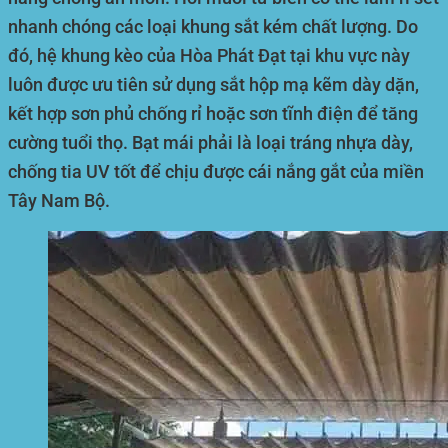
nhanh chóng các loại khung sắt kém chất lượng. Do
đó, hệ khung kèo của Hòa Phát Đạt tại khu vực này
luôn được ưu tiên sử dụng sắt hộp mạ kẽm dày dặn,
kết hợp sơn phủ chống rỉ hoặc sơn tĩnh điện để tăng
cường tuổi thọ. Bạt mái phải là loại tráng nhựa dày,
chống tia UV tốt để chịu được cái nắng gắt của miền
Tây Nam Bộ.