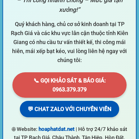
– Thi công nhanh chóng – Mức giá tận
xưởng!”
Quý khách hàng, chủ cơ sở kinh doanh tại TP
Rạch Giá và các khu vực lân cận thuộc tỉnh Kiên
Giang có nhu cầu tư vấn thiết kế, thi công mái
hiên, mái xếp bạt kéo, vui lòng liên hệ ngay với
chúng tôi:
📞 GỌI KHẢO SÁT & BÁO GIÁ:
0963.379.379
💬 CHAT ZALO VỚI CHUYÊN VIÊN
🌐 Website:
hoaphatdat.net
| Hỗ trợ 24/7 khảo sát
tại TP Rạch Giá, Châu Thành, Tân Hiệp, Hòn Đất,