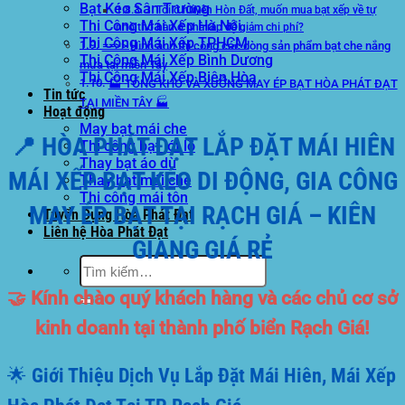
Bạt Kéo Sân Trường
3. Tôi ở huyện Hòn Đất, muốn mua bạt xếp về tự
Thi Công Mái Xếp Hà Nội
nhờ thợ hàn ở nhà ráp để giảm chi phí?
Thi Công Mái Xếp TPHCM
==>> Hình ảnh thi công các dòng sản phẩm bạt che nắng
Thi Công Mái Xếp Bình Dương
mưa tại miền Tây
Thi Công Mái Xếp Biên Hòa
🏭 TỔNG KHO VÀ XƯỞNG MAY ÉP BẠT HÒA PHÁT ĐẠT
Tin tức
TẠI MIỀN TÂY 🏭
Hoạt động
May bạt mái che
📍 HÒA PHÁT ĐẠT LẮP ĐẶT MÁI HIÊN
Thi công bạt lót lồ
Thay bạt áo dù
MÁI XẾP BẠT KÉO DI ĐỘNG, GIA CÔNG
Thay bạt mái che
Thi công mái tôn
MAY ÉP BẠT TẠI RẠCH GIÁ – KIÊN
Tuyển Dụng Hòa Phát Đạt
Liên hệ Hòa Phát Đạt
GIANG GIÁ RẺ
Tìm
kiếm:
🤝 Kính chào quý khách hàng và các chủ cơ sở
kinh doanh tại thành phố biển Rạch Giá!
🌟 Giới Thiệu Dịch Vụ Lắp Đặt Mái Hiên, Mái Xếp