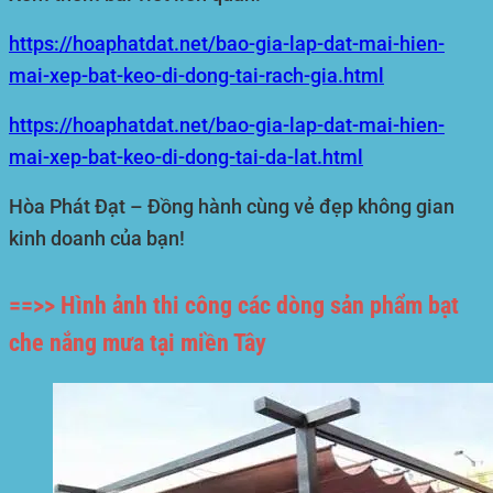
https://hoaphatdat.net/bao-gia-lap-dat-mai-hien-
mai-xep-bat-keo-di-dong-tai-rach-gia.html
https://hoaphatdat.net/bao-gia-lap-dat-mai-hien-
mai-xep-bat-keo-di-dong-tai-da-lat.html
Hòa Phát Đạt – Đồng hành cùng vẻ đẹp không gian
kinh doanh của bạn!
==>> Hình ảnh thi công các dòng sản phẩm bạt
che nắng mưa tại miền Tây