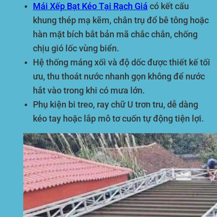
Mái Xếp Bạt Kéo Tại Rạch Giá
có kết cấu
khung thép mạ kẽm, chân trụ đổ bê tông hoặc
hàn mặt bích bắt bản mã chắc chắn, chống
chịu gió lốc vùng biển.
Hệ thống máng xối và độ dốc được thiết kế tối
ưu, thu thoát nước nhanh gọn không để nước
hắt vào trong khi có mưa lớn.
Phụ kiện bi treo, ray chữ U trơn tru, dễ dàng
kéo tay hoặc lắp mô tơ cuốn tự động tiện lợi.