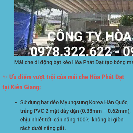
Mái che di động bạt kéo Hòa Phát Đạt tạo bóng m
✨ Ưu điểm vượt trội của mái che Hòa Phát Đạt
tại Kiên Giang:
Sử dụng bạt dẻo Myungsung Korea Hàn Quốc,
tráng PVC 2 mặt dày dặn (0.38mm – 0.62mm),
chịu nhiệt tốt, cản nắng 100%, không bị giòn
rách dưới nắng gắt.