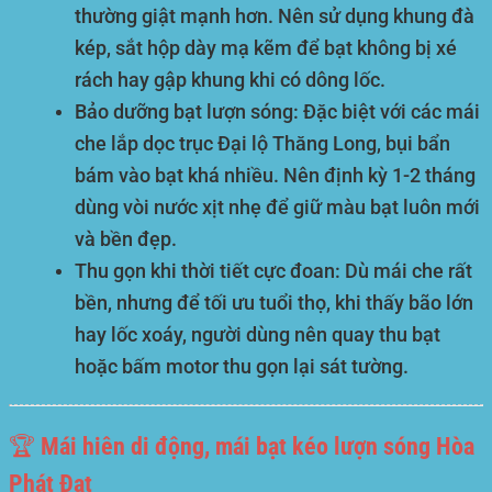
thường giật mạnh hơn. Nên sử dụng khung đà
kép, sắt hộp dày mạ kẽm để bạt không bị xé
rách hay gập khung khi có dông lốc.
Bảo dưỡng bạt lượn sóng:
Đặc biệt với các mái
che lắp dọc trục Đại lộ Thăng Long, bụi bẩn
bám vào bạt khá nhiều. Nên định kỳ 1-2 tháng
dùng vòi nước xịt nhẹ để giữ màu bạt luôn mới
và bền đẹp.
Thu gọn khi thời tiết cực đoan:
Dù mái che rất
bền, nhưng để tối ưu tuổi thọ, khi thấy bão lớn
hay lốc xoáy, người dùng nên quay thu bạt
hoặc bấm motor thu gọn lại sát tường.
🏆 Mái hiên di động, mái bạt kéo lượn sóng Hòa
Phát Đạt