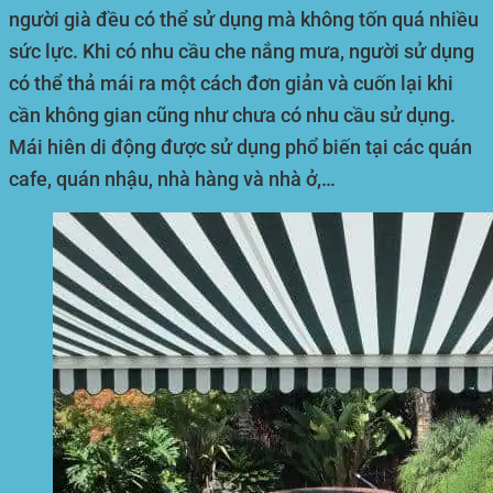
người già đều có thể sử dụng mà không tốn quá nhiều
sức lực. Khi có nhu cầu che nắng mưa, người sử dụng
có thể thả mái ra một cách đơn giản và cuốn lại khi
cần không gian cũng như chưa có nhu cầu sử dụng.
Mái hiên di động được sử dụng phổ biến tại các quán
cafe, quán nhậu, nhà hàng và nhà ở,…