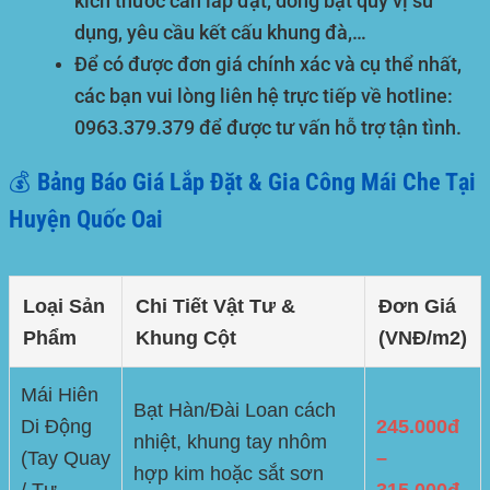
kích thước cần lắp đặt, dòng bạt quý vị sử
dụng, yêu cầu kết cấu khung đà,…
Để có được đơn giá chính xác và cụ thể nhất,
các bạn vui lòng liên hệ trực tiếp về hotline:
0963.379.379
để được tư vấn hỗ trợ tận tình.
💰 Bảng Báo Giá Lắp Đặt & Gia Công Mái Che Tại
Huyện Quốc Oai
Loại Sản
Chi Tiết Vật Tư &
Đơn Giá
Phẩm
Khung Cột
(VNĐ/m2)
Mái Hiên
Bạt Hàn/Đài Loan cách
Di Động
245.000đ
nhiệt, khung tay nhôm
(Tay Quay
–
hợp kim hoặc sắt sơn
/ Tự
315.000đ