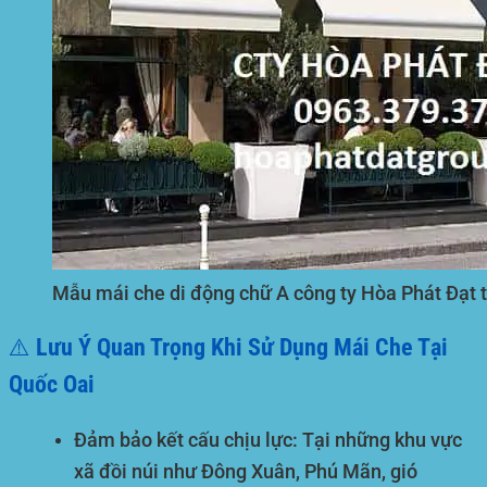
Mẫu mái che di động chữ A công ty Hòa Phát Đạt t
⚠️ Lưu Ý Quan Trọng Khi Sử Dụng Mái Che Tại
Quốc Oai
Đảm bảo kết cấu chịu lực:
Tại những khu vực
xã đồi núi như Đông Xuân, Phú Mãn, gió