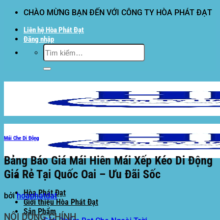
Bỏ
CHÀO MỪNG BẠN ĐẾN VỚI CÔNG TY HÒA PHÁT ĐẠT
qua
Liên hệ Hòa Phát Đạt
nội
Đăng nhập
dung
Tìm
kiếm:
Mái Che Di Động
Bảng Báo Giá Mái Hiên Mái Xếp Kéo Di Động
Giá Rẻ Tại Quốc Oai – Ưu Đãi Sốc
Hòa Phát Đạt
bởi
hoaphatdat
Giới thiệu Hòa Phát Đạt
Sản Phẩm
NỘI DUNG CHÍNH