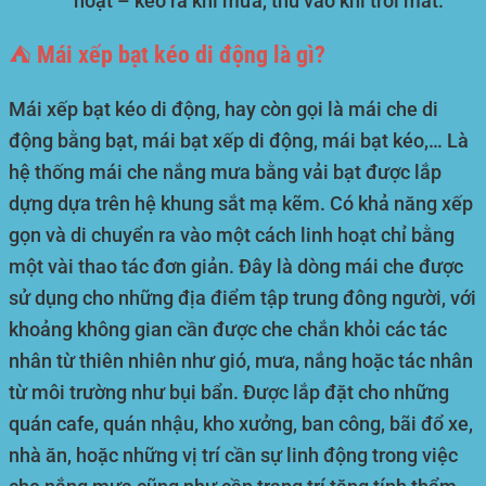
hoạt – kéo ra khi mưa, thu vào khi trời mát.
⛺ Mái xếp bạt kéo di động là gì?
Mái xếp bạt kéo di động, hay còn gọi là mái che di
động bằng bạt, mái bạt xếp di động, mái bạt kéo,… Là
hệ thống mái che nắng mưa bằng vải bạt được lắp
dựng dựa trên hệ khung sắt mạ kẽm. Có khả năng xếp
gọn và di chuyển ra vào một cách linh hoạt chỉ bằng
một vài thao tác đơn giản. Đây là dòng mái che được
sử dụng cho những địa điểm tập trung đông người, với
khoảng không gian cần được che chắn khỏi các tác
nhân từ thiên nhiên như gió, mưa, nắng hoặc tác nhân
từ môi trường như bụi bẩn. Được lắp đặt cho những
quán cafe, quán nhậu, kho xưởng, ban công, bãi đổ xe,
nhà ăn, hoặc những vị trí cần sự linh động trong việc