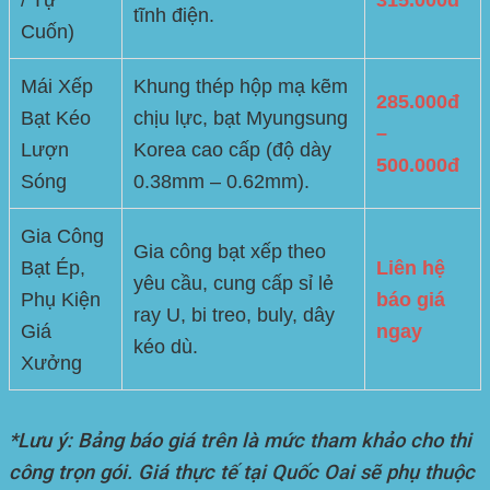
tĩnh điện.
Cuốn)
Mái Xếp
Khung thép hộp mạ kẽm
285.000đ
Bạt Kéo
chịu lực, bạt Myungsung
–
Lượn
Korea cao cấp (độ dày
500.000đ
Sóng
0.38mm – 0.62mm).
Gia Công
Gia công bạt xếp theo
Bạt Ép,
Liên hệ
yêu cầu, cung cấp sỉ lẻ
Phụ Kiện
báo giá
ray U, bi treo, buly, dây
Giá
ngay
kéo dù.
Xưởng
*Lưu ý: Bảng báo giá trên là mức tham khảo cho thi
công trọn gói. Giá thực tế tại Quốc Oai sẽ phụ thuộc