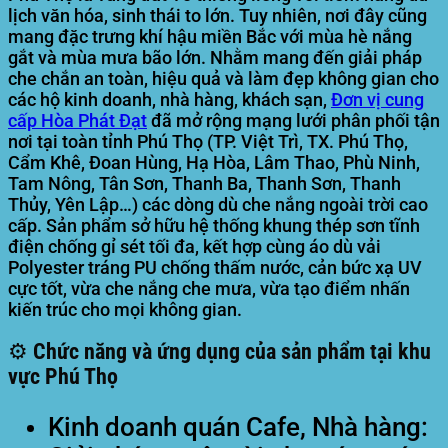
lịch văn hóa, sinh thái to lớn. Tuy nhiên, nơi đây cũng
mang đặc trưng khí hậu miền Bắc với mùa hè nắng
gắt và mùa mưa bão lớn. Nhằm mang đến giải pháp
che chắn an toàn, hiệu quả và làm đẹp không gian cho
các hộ kinh doanh, nhà hàng, khách sạn,
Đơn vị cung
cấp
Hòa Phát Đạt
đã mở rộng mạng lưới phân phối tận
nơi tại toàn tỉnh Phú Thọ (TP. Việt Trì, TX. Phú Thọ,
Cẩm Khê, Đoan Hùng, Hạ Hòa, Lâm Thao, Phù Ninh,
Tam Nông, Tân Sơn, Thanh Ba, Thanh Sơn, Thanh
Thủy, Yên Lập…) các dòng dù che nắng ngoài trời cao
cấp. Sản phẩm sở hữu hệ thống khung thép sơn tĩnh
điện chống gỉ sét tối đa, kết hợp cùng áo dù vải
Polyester tráng PU chống thấm nước, cản bức xạ UV
cực tốt, vừa che nắng che mưa, vừa tạo điểm nhấn
kiến trúc cho mọi không gian.
⚙️ Chức năng và ứng dụng của sản phẩm tại khu
vực Phú Thọ
Kinh doanh quán Cafe, Nhà hàng: