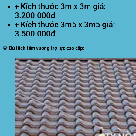
+ Kích thước 3m x 3m giá:
3.200.000đ
+ Kích thước 3m5 x 3m5 giá:
3.500.000đ
💎 Dù lệch tâm vuông trợ lực cao cấp: