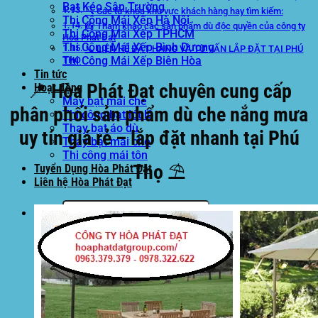
Bạt Kéo Sân Trường
🔍 Các từ khóa khu vực khách hàng hay tìm kiếm:
Thi Công Mái Xếp Hà Nội
📸 Tham khảo các sản phẩm dù độc quyền của công ty
Thi Công Mái Xếp TPHCM
Hòa Phát Đạt
Thi Công Mái Xếp Bình Dương
📞 LIÊN HỆ ĐẶT HÀNG VÀ TƯ VẤN LẮP ĐẶT TẠI PHÚ
Thi Công Mái Xếp Biên Hòa
THỌ
Tin tức
📍 Hòa Phát Đạt chuyên cung cấp
Hoạt động
May bạt mái che
phân phối sản phẩm dù che nắng mưa
Thi công bạt lót lồ
Thay bạt áo dù
uy tín giá rẻ – lắp đặt nhanh tại Phú
Thay bạt mái che
Thi công mái tôn
Thọ ⛱️
Tuyển Dụng Hòa Phát Đạt
Liên hệ Hòa Phát Đạt
Tìm
kiếm: