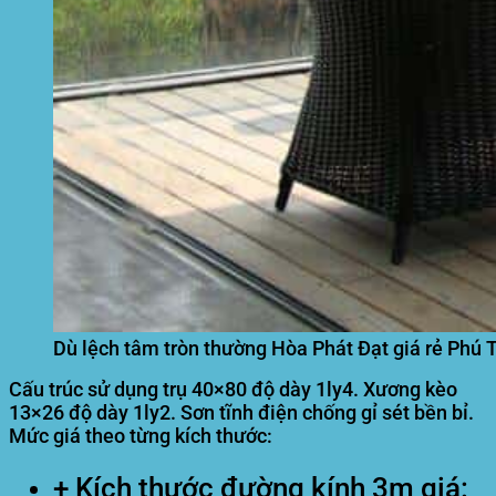
Dù lệch tâm tròn thường Hòa Phát Đạt giá rẻ Phú 
Cấu trúc sử dụng trụ 40×80 độ dày 1ly4. Xương kèo
13×26 độ dày 1ly2. Sơn tĩnh điện chống gỉ sét bền bỉ.
Mức giá theo từng kích thước:
+ Kích thước đường kính 3m giá: