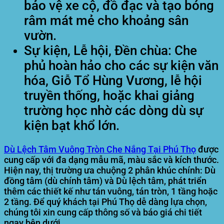
bảo vệ xe cộ, đồ đạc và tạo bóng
râm mát mẻ cho khoảng sân
vườn.
Sự kiện, Lễ hội, Đền chùa:
Che
phủ hoàn hảo cho các sự kiện văn
hóa, Giỗ Tổ Hùng Vương, lễ hội
truyền thống, hoặc khai giảng
trường học nhờ các dòng dù sự
kiện bạt khổ lớn.
Dù Lệch Tâm Vuông Tròn Che Nắng Tại Phú Thọ
được
cung cấp với đa dạng mẫu mã, màu sắc và kích thước.
Hiện nay, thị trường ưa chuộng 2 phân khúc chính: Dù
đồng tâm (dù chính tâm) và Dù lệch tâm, phát triển
thêm các thiết kế như tán vuông, tán tròn, 1 tầng hoặc
2 tầng. Để quý khách tại Phú Thọ dễ dàng lựa chọn,
chúng tôi xin cung cấp thông số và báo giá chi tiết
ngay bên dưới.