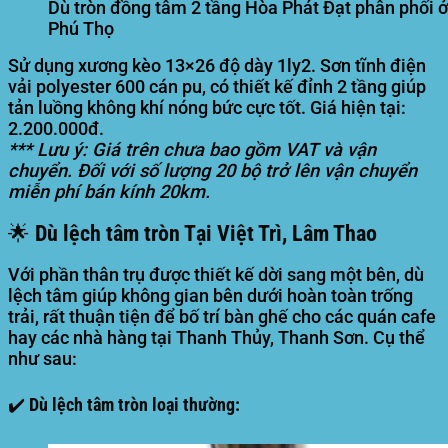
Dù tròn đồng tâm 2 tầng Hòa Phát Đạt phân phối ở
Phú Thọ
Sử dụng xương kèo 13×26 độ dày 1ly2. Sơn tĩnh điện
vải polyester 600 cán pu, có thiết kế đỉnh 2 tầng giúp
tản luồng không khí nóng bức cực tốt. Giá hiện tại:
2.200.000đ.
*** Lưu ý: Giá trên chưa bao gồm VAT và vận
chuyển. Đối với số lượng 20 bộ trở lên vận chuyển
miễn phí bán kính 20km.
🌟 Dù lệch tâm tròn Tại Việt Trì, Lâm Thao
Với phần thân trụ được thiết kế dời sang một bên, dù
lệch tâm giúp không gian bên dưới hoàn toàn trống
trải, rất thuận tiện để bố trí bàn ghế cho các quán cafe
hay các nhà hàng tại Thanh Thủy, Thanh Sơn. Cụ thể
như sau:
✔️ Dù lệch tâm tròn loại thường: