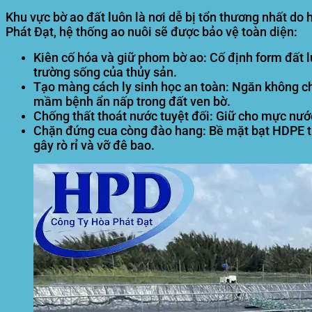
Khu vực bờ ao đất luôn là nơi dễ bị tổn thương nhất do
Phát Đạt
, hệ thống ao nuôi sẽ được bảo vệ toàn diện:
Kiên cố hóa và giữ phom bờ ao:
Cố định form đất l
trường sống của thủy sản.
Tạo màng cách ly sinh học an toàn:
Ngăn không cho
mầm bệnh ẩn nấp trong đất ven bờ.
Chống thất thoát nước tuyệt đối:
Giữ cho mực nước 
Chặn đứng cua còng đào hang:
Bề mặt bạt HDPE tr
gây rò rỉ và vỡ đê bao.