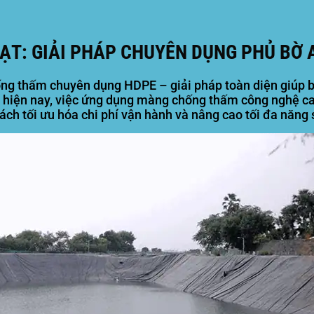
ẠT: GIẢI PHÁP CHUYÊN DỤNG PHỦ BỜ 
g thấm chuyên dụng HDPE – giải pháp toàn diện giúp bả
i hiện nay, việc ứng dụng màng chống thấm công nghệ ca
h tối ưu hóa chi phí vận hành và nâng cao tối đa năng 