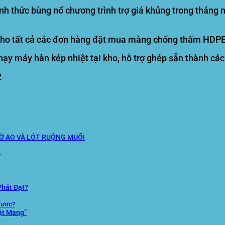
nh thức bùng nổ chương trình trợ giá khủng trong tháng
ho tất cả các đơn hàng đặt mua màng chống thấm HDPE
ạy máy hàn kép nhiệt tại kho, hỗ trợ ghép sẵn thành cá
2
Ờ AO VÀ LÓT RUỘNG MUỐI
h
Phát Đạt?
 được?
Tật Mang”