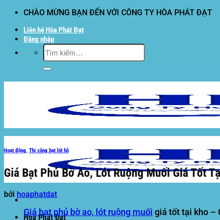
Bỏ
CHÀO MỪNG BẠN ĐẾN VỚI CÔNG TY HÒA PHÁT ĐẠT
qua
Liên hệ Hòa Phát Đạt
nội
Đăng nhập
dung
Tìm
kiếm:
Hoạt động
,
Thi công bạt lót hồ
Giá Bạt Phủ Bờ Ao, Lót Ruộng Muối Giá Tốt Tạ
bởi
hoaphatdat
Giá bạt phủ bờ ao, lót ruộng muối
giá tốt tại kho
– 
Hòa Phát Đạt