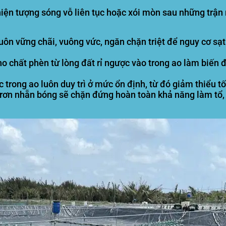
 hiện tượng sóng vỗ liên tục hoặc xói mòn sau những trậ
uôn vững chãi, vuông vức, ngăn chặn triệt để nguy cơ sạ
 chất phèn từ lòng đất rỉ ngược vào trong ao làm biến đ
trong ao luôn duy trì ở mức ổn định, từ đó giảm thiểu tố
ơn nhẵn bóng sẽ chặn đứng hoàn toàn khả năng làm tổ, 