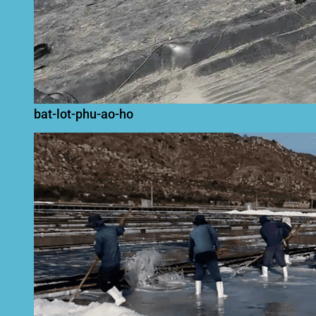
bat-lot-phu-ao-ho