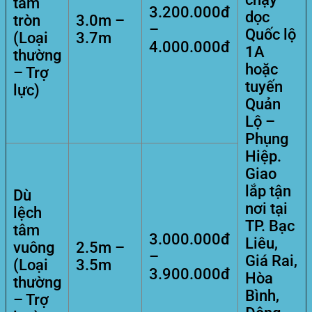
tâm
3.200.000đ
dọc
tròn
3.0m –
–
Quốc lộ
(Loại
3.7m
4.000.000đ
1A
thường
hoặc
– Trợ
tuyến
lực)
Quản
Lộ –
Phụng
Hiệp.
Giao
lắp tận
Dù
nơi tại
lệch
TP. Bạc
tâm
3.000.000đ
Liêu,
vuông
2.5m –
–
Giá Rai,
(Loại
3.5m
3.900.000đ
Hòa
thường
Bình,
– Trợ