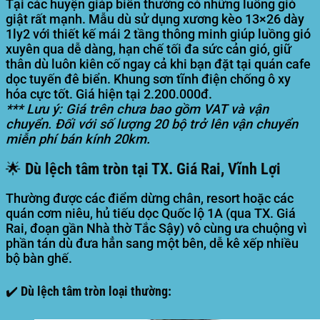
Tại các huyện giáp biển thường có những luồng gió
giật rất mạnh. Mẫu dù sử dụng xương kèo 13×26 dày
1ly2 với thiết kế mái 2 tầng thông minh giúp luồng gió
xuyên qua dễ dàng, hạn chế tối đa sức cản gió, giữ
thân dù luôn kiên cố ngay cả khi bạn đặt tại quán cafe
dọc tuyến đê biển. Khung sơn tĩnh điện chống ô xy
hóa cực tốt. Giá hiện tại 2.200.000đ.
*** Lưu ý: Giá trên chưa bao gồm VAT và vận
chuyển. Đối với số lượng 20 bộ trở lên vận chuyển
miễn phí bán kính 20km.
🌟 Dù lệch tâm tròn tại TX. Giá Rai, Vĩnh Lợi
Thường được các điểm dừng chân, resort hoặc các
quán cơm niêu, hủ tiếu dọc Quốc lộ 1A (qua TX. Giá
Rai, đoạn gần Nhà thờ Tắc Sậy) vô cùng ưa chuộng vì
phần tán dù đưa hẳn sang một bên, dễ kê xếp nhiều
bộ bàn ghế.
✔️ Dù lệch tâm tròn loại thường: