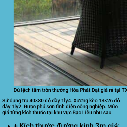
Dù lệch tâm tròn thường Hòa Phát Đạt giá rẻ tại TX
Sử dụng trụ 40×80 độ dày 1ly4. Xương kèo 13×26 độ
dày 1ly2. Được phủ sơn tĩnh điện công nghiệp. Mức
giá từng kích thước tại khu vực Bạc Liêu như sau:
+ Kích thước đường kính 3m giá: