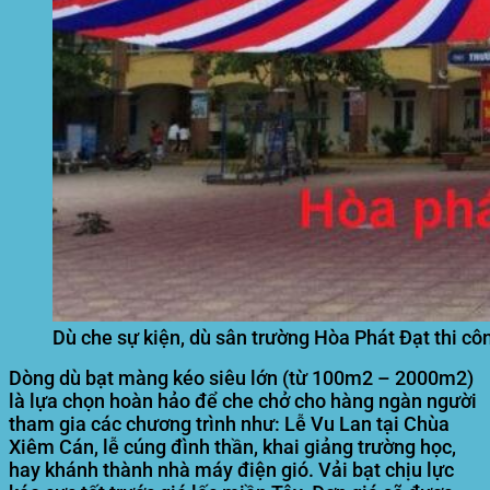
Dù che sự kiện, dù sân trường Hòa Phát Đạt thi côn
Dòng dù bạt màng kéo siêu lớn (từ 100m2 – 2000m2)
là lựa chọn hoàn hảo để che chở cho hàng ngàn người
tham gia các chương trình như: Lễ Vu Lan tại Chùa
Xiêm Cán, lễ cúng đình thần, khai giảng trường học,
hay khánh thành nhà máy điện gió. Vải bạt chịu lực