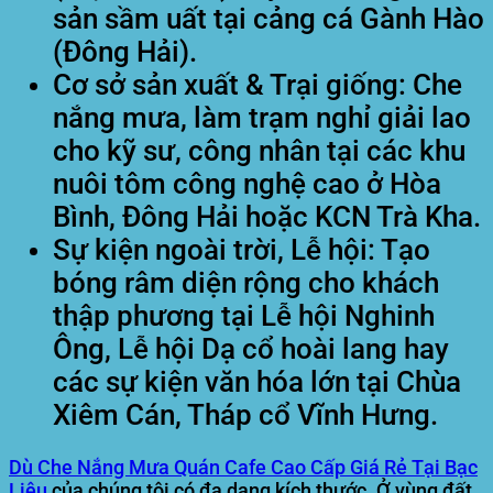
sản sầm uất tại cảng cá Gành Hào
(Đông Hải).
Cơ sở sản xuất & Trại giống:
Che
nắng mưa, làm trạm nghỉ giải lao
cho kỹ sư, công nhân tại các khu
nuôi tôm công nghệ cao ở Hòa
Bình, Đông Hải hoặc KCN Trà Kha.
Sự kiện ngoài trời, Lễ hội:
Tạo
bóng râm diện rộng cho khách
thập phương tại Lễ hội Nghinh
Ông, Lễ hội Dạ cổ hoài lang hay
các sự kiện văn hóa lớn tại Chùa
Xiêm Cán, Tháp cổ Vĩnh Hưng.
Dù Che Nắng Mưa Quán Cafe Cao Cấp Giá Rẻ Tại Bạc
Liêu
của chúng tôi có đa dạng kích thước. Ở vùng đất