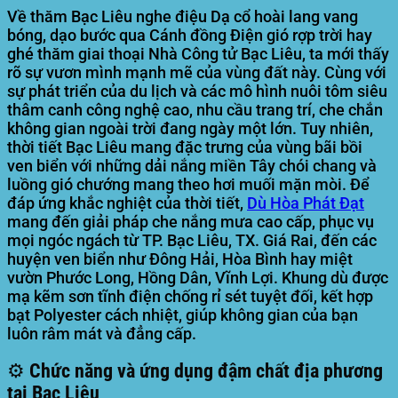
Về thăm Bạc Liêu nghe điệu Dạ cổ hoài lang vang
bóng, dạo bước qua Cánh đồng Điện gió rợp trời hay
ghé thăm giai thoại Nhà Công tử Bạc Liêu, ta mới thấy
rõ sự vươn mình mạnh mẽ của vùng đất này. Cùng với
sự phát triển của du lịch và các mô hình nuôi tôm siêu
thâm canh công nghệ cao, nhu cầu trang trí, che chắn
không gian ngoài trời đang ngày một lớn. Tuy nhiên,
thời tiết Bạc Liêu mang đặc trưng của vùng bãi bồi
ven biển với những dải nắng miền Tây chói chang và
luồng gió chướng mang theo hơi muối mặn mòi. Để
đáp ứng khắc nghiệt của thời tiết,
Dù
Hòa Phát Đạt
mang đến giải pháp che nắng mưa cao cấp, phục vụ
mọi ngóc ngách từ TP. Bạc Liêu, TX. Giá Rai, đến các
huyện ven biển như Đông Hải, Hòa Bình hay miệt
vườn Phước Long, Hồng Dân, Vĩnh Lợi. Khung dù được
mạ kẽm sơn tĩnh điện chống rỉ sét tuyệt đối, kết hợp
bạt Polyester cách nhiệt, giúp không gian của bạn
luôn râm mát và đẳng cấp.
⚙️ Chức năng và ứng dụng đậm chất địa phương
tại Bạc Liêu