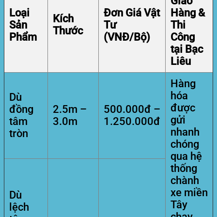
Giao
Loại
Đơn Giá Vật
Hàng &
Kích
Sản
Tư
Thi
Thước
Phẩm
(VNĐ/Bộ)
Công
tại Bạc
Liêu
Hàng
hóa
Dù
được
đồng
2.5m –
500.000đ –
gửi
tâm
3.0m
1.250.000đ
nhanh
tròn
chóng
qua hệ
thống
chành
xe miền
Dù
Tây
lệch
chạy