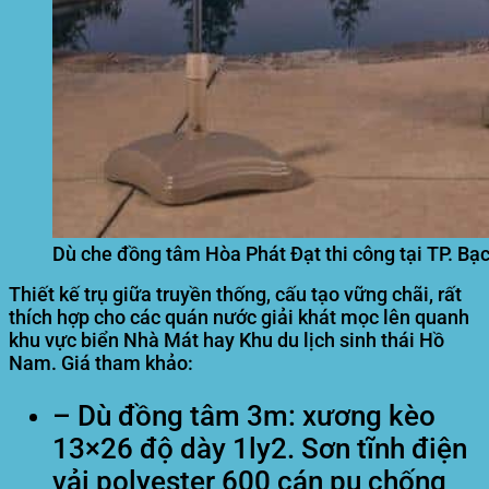
Dù che đồng tâm Hòa Phát Đạt thi công tại TP. Bạc
Thiết kế trụ giữa truyền thống, cấu tạo vững chãi, rất
thích hợp cho các quán nước giải khát mọc lên quanh
khu vực biển Nhà Mát hay Khu du lịch sinh thái Hồ
Nam. Giá tham khảo:
– Dù đồng tâm 3m: xương kèo
13×26 độ dày 1ly2. Sơn tĩnh điện
vải polyester 600 cán pu chống