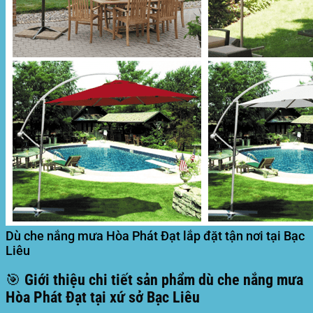
Dù che nắng mưa Hòa Phát Đạt lắp đặt tận nơi tại Bạc
Liêu
🎯
Giới thiệu chi tiết sản phẩm dù che nắng mưa
Hòa Phát Đạt tại xứ sở Bạc Liêu