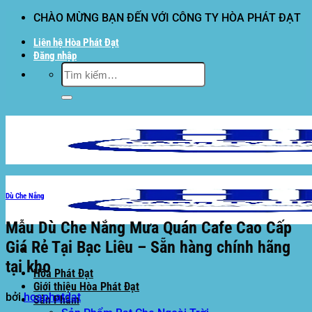
Bỏ
CHÀO MỪNG BẠN ĐẾN VỚI CÔNG TY HÒA PHÁT ĐẠT
qua
Liên hệ Hòa Phát Đạt
nội
Đăng nhập
dung
Tìm
kiếm:
Dù Che Nắng
Mẫu Dù Che Nắng Mưa Quán Cafe Cao Cấp
Giá Rẻ Tại Bạc Liêu – Sẵn hàng chính hãng
tại kho
Hòa Phát Đạt
Giới thiệu Hòa Phát Đạt
bởi
hoaphatdat
Sản Phẩm