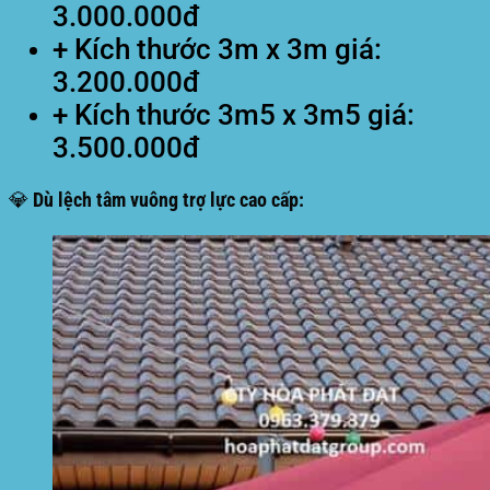
3.000.000đ
+ Kích thước 3m x 3m giá:
3.200.000đ
+ Kích thước 3m5 x 3m5 giá:
3.500.000đ
💎 Dù lệch tâm vuông trợ lực cao cấp: