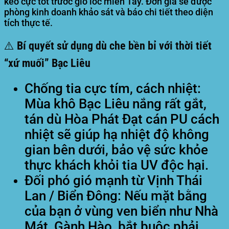
kéo cực tốt trước gió lốc miền Tây. Đơn giá sẽ được
phòng kinh doanh khảo sát và báo chi tiết theo diện
tích thực tế.
⚠️ Bí quyết sử dụng dù che bền bỉ với thời tiết
“xứ muối” Bạc Liêu
Chống tia cực tím, cách nhiệt:
Mùa khô Bạc Liêu nắng rất gắt,
tán dù Hòa Phát Đạt cán PU cách
nhiệt sẽ giúp hạ nhiệt độ không
gian bên dưới, bảo vệ sức khỏe
thực khách khỏi tia UV độc hại.
Đối phó gió mạnh từ Vịnh Thái
Lan / Biển Đông:
Nếu mặt bằng
của bạn ở vùng ven biển như Nhà
Mát, Gành Hào, bắt buộc phải