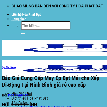
Bỏ
CHÀO MỪNG BẠN ĐẾN VỚI CÔNG TY HÒA PHÁT ĐẠT
qua
Liên hệ Hòa Phát Đạt
nội
Đăng nhập
dung
Tìm
kiếm:
Bạt Che Nắng
Báo Giá Cung Cấp May Ép Bạt Mái che Xếp
Di Động Tại Ninh Bình giá rẻ cao cấp
Hòa Phát Đạt
bởi
hoaphatdat
Giới thiệu Hòa Phát Đạt
Sản Phẩm
NỘI DUNG CHÍNH