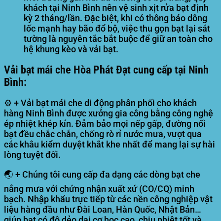
khách tại Ninh Bình nên vệ sinh xịt rửa bạt định
kỳ 2 tháng/lần. Đặc biệt, khi có thông báo dông
lốc mạnh hay bão đổ bộ, việc thu gọn bạt lại sát
tường là nguyên tắc bắt buộc để giữ an toàn cho
hệ khung kèo và vải bạt.
Vải bạt mái che Hòa Phát Đạt cung cấp tại Ninh
Bình:
⚙️ + Vải bạt mái che di động phân phối cho khách
hàng Ninh Bình được xưởng gia công bằng công nghệ
ép nhiệt khép kín. Đảm bảo mọi nếp gấp, đường nối
bạt đều chắc chắn, chống rò rỉ nước mưa, vượt qua
các khâu kiểm duyệt khắt khe nhất để mang lại sự hài
lòng tuyệt đối.
🌏 + Chúng tôi cung cấp đa dạng các dòng bạt che
nắng mưa với chứng nhận xuất xứ (CO/CQ) minh
bạch. Nhập khẩu trực tiếp từ các nền công nghiệp vật
liệu hàng đầu như Đài Loan, Hàn Quốc, Nhật Bản…
giúp bạt có độ dẻo dai cơ học cao, chịu nhiệt tốt và