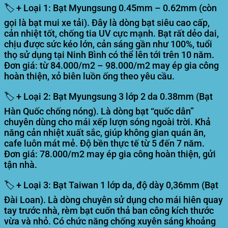
🏷️ + Loại 1: Bạt Myungsung 0.45mm – 0.62mm (còn
gọi là bạt mui xe tải). Đây là dòng bạt siêu cao cấp,
cản nhiệt tốt, chống tia UV cực mạnh. Bạt rất dẻo dai,
chịu được sức kéo lớn, cản sáng gần như 100%, tuổi
thọ sử dụng tại Ninh Bình có thể lên tới trên 10 năm.
Đơn giá: từ
84.000/m2 – 98.000/m2
may ép gia công
hoàn thiện, xỏ biên luồn ống theo yêu cầu.
🏷️ + Loại 2: Bạt Myungsung 3 lớp 2 da 0.38mm (Bạt
Hàn Quốc chống nóng). Là dòng bạt “quốc dân”
chuyên dùng cho mái xếp lượn sóng ngoài trời. Khả
năng cản nhiệt xuất sắc, giúp không gian quán ăn,
cafe luôn mát mẻ. Độ bền thực tế từ 5 đến 7 năm.
Đơn giá:
78.000/m2
may ép gia công hoàn thiện, gửi
tận nhà.
🏷️ + Loại 3: Bạt Taiwan 1 lớp da, độ dày 0,36mm (Bạt
Đài Loan). Là dòng chuyên sử dụng cho mái hiên quay
tay trước nhà, rèm bạt cuốn thả ban công kích thước
vừa và nhỏ. Có chức năng chống xuyên sáng khoảng