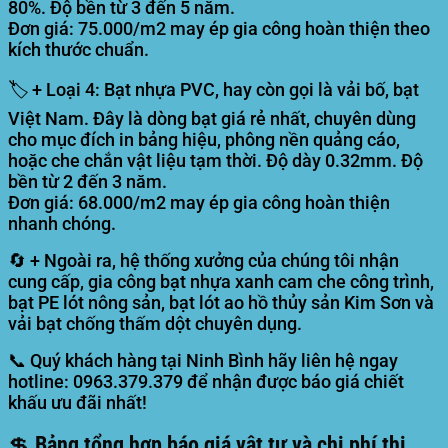
80%. Độ bền từ 3 đến 5 năm.
Đơn giá:
75.000/m2
may ép gia công hoàn thiện theo
kích thước chuẩn.
🏷️ + Loại 4: Bạt nhựa PVC, hay còn gọi là vải bố, bạt
Việt Nam. Đây là dòng bạt giá rẻ nhất, chuyên dùng
cho mục đích in bảng hiệu, phông nền quảng cáo,
hoặc che chắn vật liệu tạm thời. Độ dày 0.32mm. Độ
bền từ 2 đến 3 năm.
Đơn giá:
68.000/m2
may ép gia công hoàn thiện
nhanh chóng.
🔄 + Ngoài ra, hệ thống xưởng của chúng tôi nhận
cung cấp, gia công bạt nhựa xanh cam che công trình,
bạt PE lót nông sản, bạt lót ao hồ thủy sản Kim Sơn và
vải bạt chống thấm dột chuyên dụng.
📞 Quý khách hàng tại Ninh Bình hãy liên hệ ngay
hotline:
0963.379.379
để nhận được báo giá chiết
khấu ưu đãi nhất!
💲 Bảng tổng hợp báo giá vật tư và chi phí thi