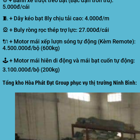
⚙️ + Bánh xe trượt treo bạt (Bạc đạn trơn tru):
5.000đ/cái
🧵 + Dây kéo bạt 8ly chịu tải cao: 4.000đ/m
🎡 + Buly ròng rọc thép trợ lực: 27.000đ/cái
🔌 + Motor mái xếp lượn sóng tự động (Kèm Remote):
4.500.000đ/bộ (600kg)
🕹️ + Motor mái hiên di động và mái bạt cuốn tự động:
3.100.000đ/bộ (200kg)
Tổng kho Hòa Phát Đạt Group phục vụ thị trường Ninh Bình: