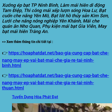
Xưởng ép bạt TP Ninh Bình, Làm mái hiên di động
Tam Điệp, Thi công mái xếp lượn sóng Hoa Lư, Bạt
cuốn che nắng Yên Mô, Bạt lót hồ thủy sản Kim Sơn,
Lưới che nắng nông nghiệp Yên Khánh, Mái che
quán ăn Nho Quan, Phụ kiện mái bạt Gia Viễn, May
bạt mái hiên Tràng An.
=> Xem thêm thông tin chi tiết tại :
👉
https://hoaphatdat.net/bao-gia-cung-cap-bat-che-
nang-may-ep-vai-bat-mai-che-gia-re-tai-ninh-
binh.html
👉
https://hoaphatdat.net/bao-gia-cung-cap-bat-che-
nang-may-ep-vai-bat-mai-che-gia-re-tai-ninh-
thuan.html
Tuyển Dụng Hòa Phát Đạt