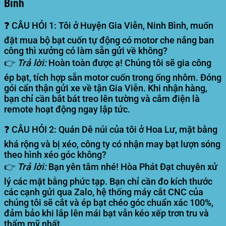
Bình
❓ CÂU HỎI 1: Tôi ở Huyện Gia Viễn, Ninh Bình, muốn
đặt mua bộ bạt cuốn tự động có motor che nắng ban
công thì xưởng có làm sẵn gửi về không?
👉
Trả lời:
Hoàn toàn được ạ! Chúng tôi sẽ gia công
ép bạt, tích hợp sẵn motor cuốn trong ống nhôm. Đóng
gói cẩn thận gửi xe về tận Gia Viễn. Khi nhận hàng,
bạn chỉ cần bắt bát treo lên tường và cắm điện là
remote hoạt động ngay lập tức.
❓ CÂU HỎI 2: Quán Dê núi của tôi ở Hoa Lư, mặt bằng
khá rộng và bị xéo, công ty có nhận may bạt lượn sóng
theo hình xéo góc không?
👉
Trả lời:
Bạn yên tâm nhé! Hòa Phát Đạt chuyên xử
lý các mặt bằng phức tạp. Bạn chỉ cần đo kích thước
các cạnh gửi qua Zalo, hệ thống máy cắt CNC của
chúng tôi sẽ cắt và ép bạt chéo góc chuẩn xác 100%,
đảm bảo khi lắp lên mái bạt vẫn kéo xếp trơn tru và
thẩm mỹ nhất.