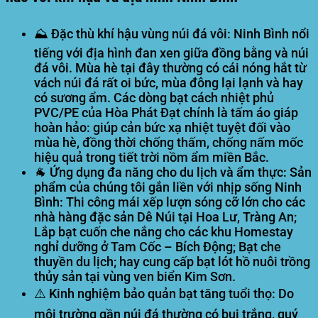
⛰️
Đặc thù khí hậu vùng núi đá vôi:
Ninh Bình nổi
tiếng với địa hình đan xen giữa đồng bằng và núi
đá vôi. Mùa hè tại đây thường có cái nóng hắt từ
vách núi đá rất oi bức, mùa đông lại lạnh và hay
có sương ẩm. Các dòng bạt cách nhiệt phủ
PVC/PE của Hòa Phát Đạt chính là tấm áo giáp
hoàn hảo: giúp cản bức xạ nhiệt tuyệt đối vào
mùa hè, đồng thời chống thấm, chống nấm mốc
hiệu quả trong tiết trời nồm ẩm miền Bắc.
🐐
Ứng dụng đa năng cho du lịch và ẩm thực:
Sản
phẩm của chúng tôi gắn liền với nhịp sống Ninh
Bình: Thi công mái xếp lượn sóng cỡ lớn cho các
nhà hàng đặc sản Dê Núi tại Hoa Lư, Tràng An;
Lắp bạt cuốn che nắng cho các khu Homestay
nghỉ dưỡng ở Tam Cốc – Bích Động; Bạt che
thuyền du lịch; hay cung cấp bạt lót hồ nuôi trồng
thủy sản tại vùng ven biển Kim Sơn.
⚠️
Kinh nghiệm bảo quản bạt tăng tuổi thọ:
Do
môi trường gần núi đá thường có bụi trắng, quý