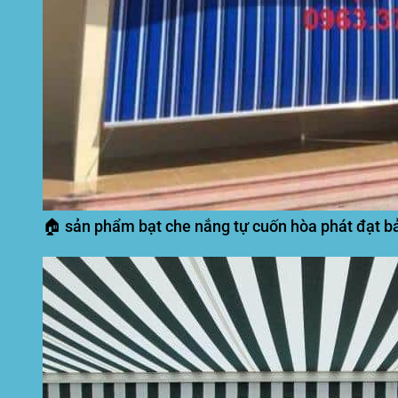
🏠 sản phẩm bạt che nắng tự cuốn hòa phát đạt bả