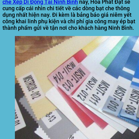
che Xếp Di Động Tại Ninh Bình
này, Hòa Phát Đạt sẽ
cung cấp cái nhìn chi tiết về các dòng bạt che thông
dụng nhất hiện nay. Đi kèm là bảng báo giá niêm yết
công khai linh phụ kiện và chi phí gia công may ép bạt
thành phẩm gửi về tận nơi cho khách hàng Ninh Bình.