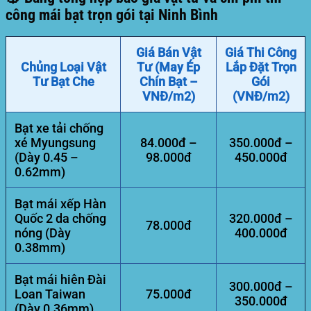
công mái bạt trọn gói tại Ninh Bình
Giá Bán Vật
Giá Thi Công
Chủng Loại Vật
Tư (May Ép
Lắp Đặt Trọn
Tư Bạt Che
Chín Bạt –
Gói
VNĐ/m2)
(VNĐ/m2)
Bạt xe tải chống
xé Myungsung
84.000đ –
350.000đ –
(Dày 0.45 –
98.000đ
450.000đ
0.62mm)
Bạt mái xếp Hàn
Quốc 2 da chống
320.000đ –
78.000đ
nóng (Dày
400.000đ
0.38mm)
Bạt mái hiên Đài
300.000đ –
Loan Taiwan
75.000đ
350.000đ
(Dày 0.36mm)