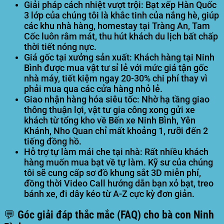
Giải pháp cách nhiệt vượt trội:
Bạt xếp Hàn Quốc
3 lớp của chúng tôi là khắc tinh của nắng hè, giúp
các khu nhà hàng, homestay tại Tràng An, Tam
Cốc luôn râm mát, thu hút khách du lịch bất chấp
thời tiết nóng nực.
Giá gốc tại xưởng sản xuất:
Khách hàng tại Ninh
Bình được mua vật tư sỉ lẻ với mức giá tận gốc
nhà máy, tiết kiệm ngay 20-30% chi phí thay vì
phải mua qua các cửa hàng nhỏ lẻ.
Giao nhận hàng hóa siêu tốc:
Nhờ hạ tầng giao
thông thuận lợi, vật tư gia công xong gửi xe
khách từ tổng kho về Bến xe Ninh Bình, Yên
Khánh, Nho Quan chỉ mất khoảng 1, rưỡi đến 2
tiếng đồng hồ.
Hỗ trợ tự làm mái che tại nhà:
Rất nhiều khách
hàng muốn mua bạt về tự làm. Kỹ sư của chúng
tôi sẽ cung cấp sơ đồ khung sắt 3D miễn phí,
đồng thời Video Call hướng dẫn bạn xỏ bạt, treo
bánh xe, đi dây kéo từ A-Z cực kỳ đơn giản.
💬 Góc giải đáp thắc mắc (FAQ) cho bà con Ninh