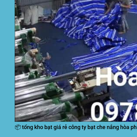
📦 tổng kho bạt giá rẻ công ty bạt che nắng hòa ph