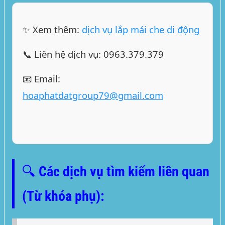
✨ Xem thêm:
dịch vụ lắp mái che di động
📞 Liên hệ dịch vụ:
0963.379.379
📧 Email:
hoaphatdatgroup79@gmail.com
🔍 Các dịch vụ tìm kiếm liên quan
(Từ khóa phụ):