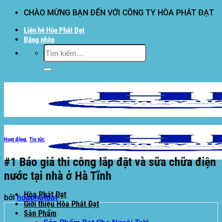
Bỏ
CHÀO MỪNG BẠN ĐẾN VỚI CÔNG TY HÒA PHÁT ĐẠT
qua
Liên hệ Hòa Phát Đạt
nội
Đăng nhập
dung
Tìm
kiếm:
Hoạt động
,
Tin tức
#1 Báo giá thi công lắp đặt và sữa chữa điện
nước tại nhà ở Hà Tĩnh
Hòa Phát Đạt
bởi
hoaphatdat
Giới thiệu Hòa Phát Đạt
Sản Phẩm