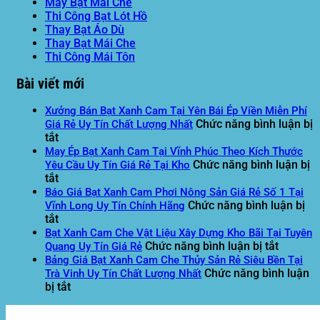
May Bạt Mái Che
Thi Công Bạt Lót Hồ
Thay Bạt Áo Dù
Thay Bạt Mái Che
Thi Công Mái Tôn
Bài viết mới
Xưởng Bán Bạt Xanh Cam Tại Yên Bái Ép Viền Miễn Phí
Chức năng bình luận bị
Giá Rẻ Uy Tín Chất Lượng Nhất
ở
tắt
Xưởng
May Ép Bạt Xanh Cam Tại Vĩnh Phúc Theo Kích Thước
Bán
Chức năng bình luận bị
Yêu Cầu Uy Tín Giá Rẻ Tại Kho
Bạt
ở
tắt
Xanh
May
Báo Giá Bạt Xanh Cam Phơi Nông Sản Giá Rẻ Số 1 Tại
Cam
Ép
Chức năng bình luận bị
Vĩnh Long Uy Tín Chính Hãng
Tại
Bạt
ở
tắt
Yên
Xanh
Báo
Bạt Xanh Cam Che Vật Liệu Xây Dựng Kho Bãi Tại Tuyên
Bái
Cam
Giá
ở
Chức năng bình luận bị tắt
Quang Uy Tín Giá Rẻ
Ép
Tại
Bạt
Bạt
Bảng Giá Bạt Xanh Cam Che Thủy Sản Rẻ Siêu Bền Tại
Viền
Vĩnh
Xanh
Xanh
Chức năng bình luận
Trà Vinh Uy Tín Chất Lượng Nhất
Miễn
Phúc
Cam
ở
Cam
bị tắt
Phí
Theo
Phơi
Bảng
Che
Giá
Kích
Nông
Giá
Vật