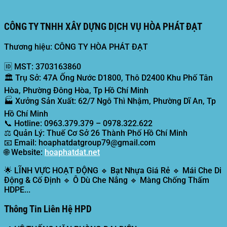
CÔNG TY TNHH XÂY DỰNG DỊCH VỤ HÒA PHÁT ĐẠT
Thương hiệu: CÔNG TY HÒA PHÁT ĐẠT
🆔
MST:
3703163860
🏛️
Trụ Sở:
47A Ống Nước D1800, Thô D2400 Khu Phố Tân
Hòa, Phường Đông Hòa, Tp Hồ Chí Minh
🏭
Xưởng Sản Xuất:
62/7 Ngô Thì Nhậm, Phường Dĩ An, Tp
Hồ Chí Minh
📞
Hotline:
0963.379.379 – 0978.322.622
⚖️
Quản Lý:
Thuế Cơ Sở 26 Thành Phố Hồ Chí Minh
📧
Email:
hoaphatdatgroup79@gmail.com
🌐
Website:
hoaphatdat.net
🌟
LĨNH VỰC HOẠT ĐỘNG
🔹 Bạt Nhựa Giá Rẻ 🔹 Mái Che Di
Động & Cố Định 🔹 Ô Dù Che Nắng 🔹 Màng Chống Thấm
HDPE...
Thông Tin Liên Hệ HPD