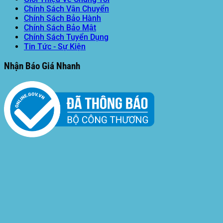
Chính Sách Vận Chuyển
Chính Sách Bảo Hành
Chính Sách Bảo Mật
Chính Sách Tuyển Dụng
Tin Tức - Sự Kiện
Nhận Báo Giá Nhanh