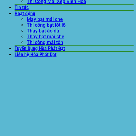
Thi Công Mái Xếp Biên Hòa
Tin tức
Hoạt động
May bạt mái che
Thi công bạt lót lồ
Thay bạt áo dù
Thay bạt mái che
Thi công mái tôn
Tuyển Dụng Hòa Phát Đạt
Liên hệ Hòa Phát Đạt