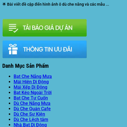
🌟 Bài viết đề cập đến hình ảnh ô dù che nắng và các mẫu ...
Danh Mục Sản Phẩm
Bạt Che Nắng Mưa
Mái Hiên Di Động
Mái Xếp Di Động
Bạt Kéo Ngoài Trời
Bạt Che Tự Cuốn
Dù Che Nắng Mưa
Dù Che Quán Cafe
Dù Che Sự Kiện
Dù Che Lệch tâm
Nhà Bạt Di Động