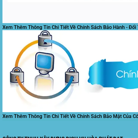
Xem Thêm Thông Tin Chi Tiết Về Chính Sách Bảo Hành - Đổi
Xem Thêm Thông Tin Chi Tiết Về Chính Sách Bảo Mật Của C