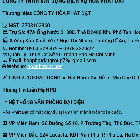
CÔNG TY TNHH XÂY DỰNG DỊCH VỤ HÒA PHÁT ĐẠT
Thương hiệu: CÔNG TY HÒA PHÁT ĐẠT
🆔
MST:
3703163860
🏛️
Trụ Sở:
47A Ống Nước D1800, Thô D2400 Khu Phố Tân Hòa
🏭
Xưởng Sản Xuất:
62/7 Ngô Thì Nhậm, Phường Dĩ An, Tp Hồ
📞
Hotline:
0963.379.379 – 0978.322.622
⚖️
Quản Lý:
Thuế Cơ Sở 26 Thành Phố Hồ Chí Minh
📧
Email:
hoaphatdatgroup79@gmail.com
🌐
Website:
hoaphatdat.net
🌟
LĨNH VỰC HOẠT ĐỘNG
🔹 Bạt Nhựa Giá Rẻ 🔹 Mái Che Di
Thông Tin Liên Hệ HPD
📍
HỆ THỐNG VĂN PHÒNG ĐẠI DIỆN
Hòa Phát Đạt có mặt đầy đủ tại 63 tỉnh thành trên toàn quốc.
🏢 VP Miền Nam:
26 Đường Số 10, P. Trường Thọ, Thủ Đức, T
🏢 VP Miền Bắc:
224 Lacasta, KĐT Văn Phú, P. Phú La, Hà Đôn