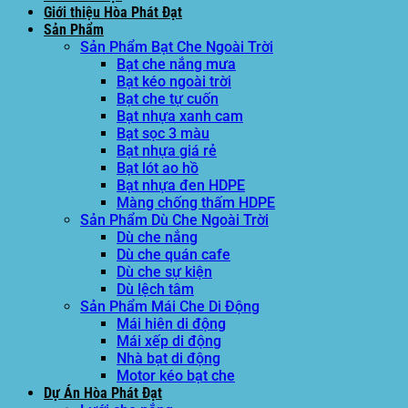
Giới thiệu Hòa Phát Đạt
Sản Phẩm
Sản Phẩm Bạt Che Ngoài Trời
Bạt che nắng mưa
Bạt kéo ngoài trời
Bạt che tự cuốn
Bạt nhựa xanh cam
Bạt sọc 3 màu
Bạt nhựa giá rẻ
Bạt lót ao hồ
Bạt nhựa đen HDPE
Màng chống thấm HDPE
Sản Phẩm Dù Che Ngoài Trời
Dù che nắng
Dù che quán cafe
Dù che sự kiện
Dù lệch tâm
Sản Phẩm Mái Che Di Động
Mái hiên di động
Mái xếp di động
Nhà bạt di động
Motor kéo bạt che
Dự Án Hòa Phát Đạt