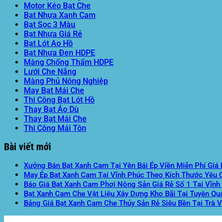
Motor Kéo Bạt Che
Bạt Nhựa Xanh Cam
Bạt Sọc 3 Màu
Bạt Nhựa Giá Rẻ
Bạt Lót Ao Hồ
Bạt Nhựa Đen HDPE
Màng Chống Thấm HDPE
Lưới Che Nắng
Màng Phủ Nông Nghiệp
May Bạt Mái Che
Thi Công Bạt Lót Hồ
Thay Bạt Áo Dù
Thay Bạt Mái Che
Thi Công Mái Tôn
Bài viết mới
Xưởng Bán Bạt Xanh Cam Tại Yên Bái Ép Viền Miễn Phí Giá 
May Ép Bạt Xanh Cam Tại Vĩnh Phúc Theo Kích Thước Yêu C
Báo Giá Bạt Xanh Cam Phơi Nông Sản Giá Rẻ Số 1 Tại Vĩnh
Bạt Xanh Cam Che Vật Liệu Xây Dựng Kho Bãi Tại Tuyên Qua
Bảng Giá Bạt Xanh Cam Che Thủy Sản Rẻ Siêu Bền Tại Trà V