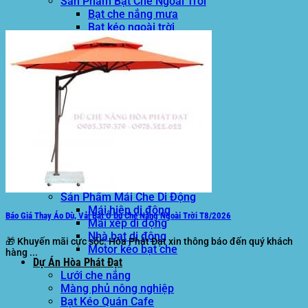
Sản Phẩm Bạt Che Ngoài Trời
Bạt che nắng mưa
Bạt kéo ngoài trời
Bạt che tự cuốn
Bạt nhựa xanh cam
Bạt sọc 3 màu
Bạt nhựa giá rẻ
Bạt lót ao hồ
Bạt nhựa đen HDPE
Màng chống thấm HDPE
Sản Phẩm Dù Che Ngoài Trời
Dù che nắng
Dù che quán cafe
Dù che sự kiện
Dù lệch tâm
Sản Phẩm Mái Che Di Động
Mái hiên di động
Báo Giá Thay Áo Dù, Vải Bạt Ô Dù Che Nắng Ngoài Trời T8/2026
Mái xếp di động
Nhà bạt di động
🎁 Khuyến mãi cực sốc: Hòa Phát Đạt xin thông báo đến quý khách
Motor kéo bạt che
hàng ...
Dự Án Hòa Phát Đạt
Lưới che nắng
Màng phủ nông nghiệp
Bạt Kéo Quán Cafe