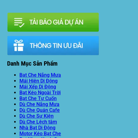
Danh Mục Sản Phẩm
Bạt Che Nắng Mưa
Mái Hiên Di Động
Mái Xếp Di Động
Bạt Kéo Ngoài Trời
Bạt Che Tự Cuốn
Dù Che Nắng Mưa
Dù Che Quán Cafe
Dù Che Sự Kiện
Dù Che Lệch tâm
Nhà Bạt Di Động
Motor Kéo Bạt Che