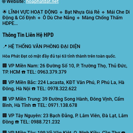
🌐
Website:
hoaphatdat.net
🌟
LĨNH VỰC HOẠT ĐỘNG
🔹 Bạt Nhựa Giá Rẻ 🔹 Mái Che Di
Động & Cố Định 🔹 Ô Dù Che Nắng 🔹 Màng Chống Thấm
HDPE...
Thông Tin Liên Hệ HPD
📍
HỆ THỐNG VĂN PHÒNG ĐẠI DIỆN
Hòa Phát Đạt có mặt đầy đủ tại 63 tỉnh thành trên toàn quốc.
🏢 VP Miền Nam:
26 Đường Số 10, P. Trường Thọ, Thủ Đức,
TP. HCM ☎️ TEL: 0963.379.379
🏢 VP Miền Bắc:
224 Lacasta, KĐT Văn Phú, P. Phú La, Hà
Đông, Hà Nội ☎️ TEL: 0978.322.622
🏢 VP Miền Trung:
39 Đường Song Hành, Đông Vịnh, Cẩm
Bình, Hà Tĩnh ☎️ TEL: 0971.138.678
🏢 VP Tây Nguyên:
23 Bạch Đằng, P. Lâm Viên, Đà Lạt, Lâm
Đồng ☎️ TEL: 0988.721.232
🏢 VP Miền Tây:
199 Võ Văn Kiệt, Q. Ninh Kiều, Cần Thơ ☎️