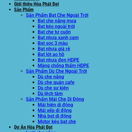
Giới thiệu Hòa Phát Đạt
Sản Phẩm
Sản Phẩm Bạt Che Ngoài Trời
Bạt che nắng mưa
Bạt kéo ngoài trời
Bạt che tự cuốn
Bạt nhựa xanh cam
Bạt sọc 3 màu
Bạt nhựa giá rẻ
Bạt lót ao hồ
Bạt nhựa đen HDPE
Màng chống thấm HDPE
Sản Phẩm Dù Che Ngoài Trời
Dù che nắng
Dù che quán cafe
Dù che sự kiện
Dù lệch tâm
Sản Phẩm Mái Che Di Động
Mái hiên di động
Mái xếp di động
Nhà bạt di động
Motor kéo bạt che
Dự Án Hòa Phát Đạt