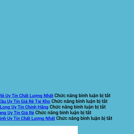
ở
Chức năng bình luận bị tắt
Rẻ Uy Tín Chất Lượng Nhất
ở
Xưởng
Chức năng bình luận bị tắt
ầu Uy Tín Giá Rẻ Tại Kho
ở
May
Bán
Chức năng bình luận bị tắt
 Long Uy Tín Chính Hãng
ở
Báo
Ép
Bạt
Chức năng bình luận bị tắt
ng Uy Tín Giá Rẻ
Bạt
Giá
Bạt
Xanh
ở
Chức năng bình luận bị tắt
inh Uy Tín Chất Lượng Nhất
Xanh
Bạt
Xanh
Cam
Bảng
Cam
Xanh
Cam
Tại
Giá