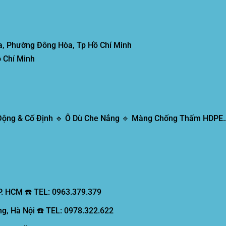
, Phường Đông Hòa, Tp Hồ Chí Minh
 Chí Minh
 Động & Cố Định 🔹 Ô Dù Che Nắng 🔹 Màng Chống Thấm HDPE..
P. HCM ☎️ TEL: 0963.379.379
g, Hà Nội ☎️ TEL: 0978.322.622