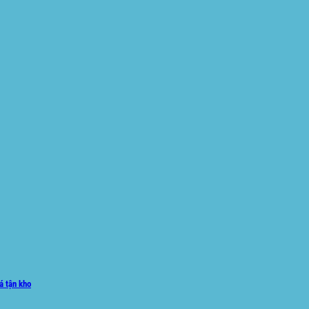
á tận kho