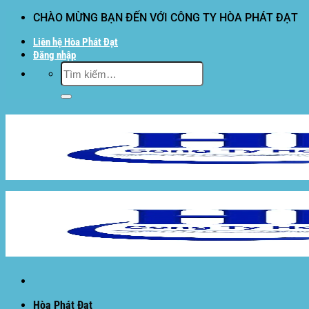
Bỏ
CHÀO MỪNG BẠN ĐẾN VỚI CÔNG TY HÒA PHÁT ĐẠT
qua
Liên hệ Hòa Phát Đạt
nội
Đăng nhập
dung
Tìm
kiếm:
Hòa Phát Đạt