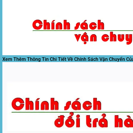
Xem Thêm Thông Tin Chi Tiết Về Chính Sách Vận Chuyển Củ