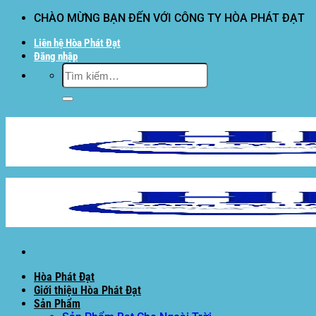
Bỏ
CHÀO MỪNG BẠN ĐẾN VỚI CÔNG TY HÒA PHÁT ĐẠT
qua
Liên hệ Hòa Phát Đạt
nội
Đăng nhập
dung
Tìm
kiếm:
Hòa Phát Đạt
Giới thiệu Hòa Phát Đạt
Sản Phẩm