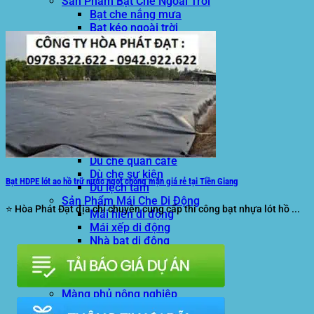
Sản Phẩm Bạt Che Ngoài Trời
Bạt che nắng mưa
Bạt kéo ngoài trời
Bạt che tự cuốn
Bạt nhựa xanh cam
Bạt sọc 3 màu
Bạt nhựa giá rẻ
Bạt lót ao hồ
Bạt nhựa đen HDPE
Màng chống thấm HDPE
Sản Phẩm Dù Che Ngoài Trời
Dù che nắng
Dù che quán cafe
Dù che sự kiện
Bạt HDPE lót ao hồ trữ nước ngọt chống mặn giá rẻ tại Tiền Giang
Dù lệch tâm
Sản Phẩm Mái Che Di Động
⭐ Hòa Phát Đạt địa chỉ chuyên cung cấp thi công bạt nhựa lót hồ ...
Mái hiên di động
Mái xếp di động
Nhà bạt di động
Motor kéo bạt che
Dự Án Hòa Phát Đạt
Lưới che nắng
Màng phủ nông nghiệp
Bạt Kéo Quán Cafe