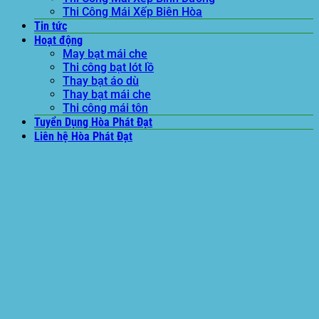
Thi Công Mái Xếp Biên Hòa
Tin tức
Hoạt động
May bạt mái che
Thi công bạt lót lồ
Thay bạt áo dù
Thay bạt mái che
Thi công mái tôn
Tuyển Dụng Hòa Phát Đạt
Liên hệ Hòa Phát Đạt