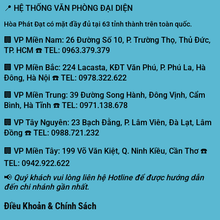
📍
HỆ THỐNG VĂN PHÒNG ĐẠI DIỆN
Hòa Phát Đạt có mặt đầy đủ tại 63 tỉnh thành trên toàn quốc.
🏢 VP Miền Nam:
26 Đường Số 10, P. Trường Thọ, Thủ Đức,
TP. HCM ☎️ TEL: 0963.379.379
🏢 VP Miền Bắc:
224 Lacasta, KĐT Văn Phú, P. Phú La, Hà
Đông, Hà Nội ☎️ TEL: 0978.322.622
🏢 VP Miền Trung:
39 Đường Song Hành, Đông Vịnh, Cẩm
Bình, Hà Tĩnh ☎️ TEL: 0971.138.678
🏢 VP Tây Nguyên:
23 Bạch Đằng, P. Lâm Viên, Đà Lạt, Lâm
Đồng ☎️ TEL: 0988.721.232
🏢 VP Miền Tây:
199 Võ Văn Kiệt, Q. Ninh Kiều, Cần Thơ ☎️
TEL: 0942.922.622
📢
Quý khách vui lòng liên hệ Hotline để được hướng dẫn
đến chi nhánh gần nhất.
Điều Khoản & Chính Sách