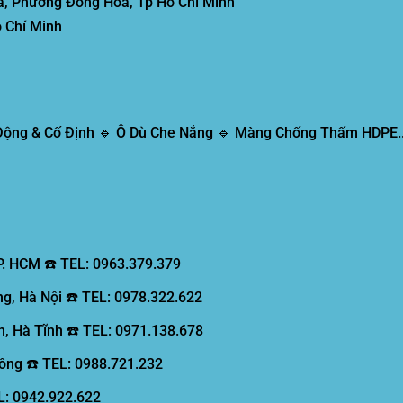
, Phường Đông Hòa, Tp Hồ Chí Minh
 Chí Minh
 Động & Cố Định 🔹 Ô Dù Che Nắng 🔹 Màng Chống Thấm HDPE..
P. HCM ☎️ TEL: 0963.379.379
g, Hà Nội ☎️ TEL: 0978.322.622
, Hà Tĩnh ☎️ TEL: 0971.138.678
ồng ☎️ TEL: 0988.721.232
EL: 0942.922.622