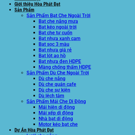
Giới thiệu Hòa Phát Đạt
Sản Phẩm
Sản Phẩm Bạt Che Ngoài Trời
Bạt che nắng mưa
Bạt kéo ngoài trời
Bạt che tự cuốn
Bạt nhựa xanh cam
Bạt sọc 3 màu
Bạt nhựa giá rẻ
Bạt lót ao hồ
Bạt nhựa đen HDPE
Màng chống thấm HDPE
Sản Phẩm Dù Che Ngoài Trời
Dù che nắng
Dù che quán cafe
Dù che sự kiện
Dù lệch tâm
Sản Phẩm Mái Che Di Động
Mái hiên di động
Mái xếp di động
Nhà bạt di động
Motor kéo bạt che
Dự Án Hòa Phát Đạt