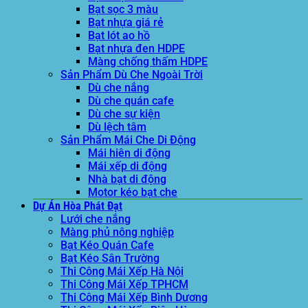
Bạt sọc 3 màu
Bạt nhựa giá rẻ
Bạt lót ao hồ
Bạt nhựa đen HDPE
Màng chống thấm HDPE
Sản Phẩm Dù Che Ngoài Trời
Dù che nắng
Dù che quán cafe
Dù che sự kiện
Dù lệch tâm
Sản Phẩm Mái Che Di Động
Mái hiên di động
Mái xếp di động
Nhà bạt di động
Motor kéo bạt che
Dự Án Hòa Phát Đạt
Lưới che nắng
Màng phủ nông nghiệp
Bạt Kéo Quán Cafe
Bạt Kéo Sân Trường
Thi Công Mái Xếp Hà Nội
Thi Công Mái Xếp TPHCM
Thi Công Mái Xếp Bình Dương