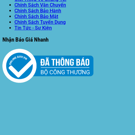
Chính Sách Vận Chuyển
Chính Sách Bảo Hành
Chính Sách Bảo Mật
Chính Sách Tuyển Dụng
Tin Tức - Sự Kiện
Nhận Báo Giá Nhanh