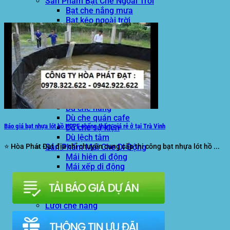
Sản Phẩm Bạt Che Ngoài Trời
Bạt che nắng mưa
Bạt kéo ngoài trời
Bạt che tự cuốn
Bạt nhựa xanh cam
Bạt sọc 3 màu
Bạt nhựa giá rẻ
Bạt lót ao hồ
Bạt nhựa đen HDPE
Màng chống thấm HDPE
Sản Phẩm Dù Che Ngoài Trời
Dù che nắng
Dù che quán cafe
Báo giá bạt nhựa lót hồ HDPE chống thấm giá rẻ ở tại Trà Vinh
Dù che sự kiện
Dù lệch tâm
Sản Phẩm Mái Che Di Động
⭐ Hòa Phát Đạt địa chỉ chuyên cung cấp thi công bạt nhựa lót hồ ...
Mái hiên di động
Mái xếp di động
Nhà bạt di động
Motor kéo bạt che
Dự Án Hòa Phát Đạt
Lưới che nắng
Màng phủ nông nghiệp
Bạt Kéo Quán Cafe