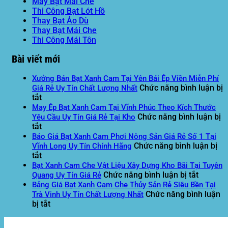
May Bạt Mái Che
Thi Công Bạt Lót Hồ
Thay Bạt Áo Dù
Thay Bạt Mái Che
Thi Công Mái Tôn
Bài viết mới
Xưởng Bán Bạt Xanh Cam Tại Yên Bái Ép Viền Miễn Phí
Chức năng bình luận bị
Giá Rẻ Uy Tín Chất Lượng Nhất
ở
tắt
Xưởng
May Ép Bạt Xanh Cam Tại Vĩnh Phúc Theo Kích Thước
Bán
Chức năng bình luận bị
Yêu Cầu Uy Tín Giá Rẻ Tại Kho
Bạt
ở
tắt
Xanh
May
Báo Giá Bạt Xanh Cam Phơi Nông Sản Giá Rẻ Số 1 Tại
Cam
Ép
Chức năng bình luận bị
Vĩnh Long Uy Tín Chính Hãng
Tại
Bạt
ở
tắt
Yên
Xanh
Báo
Bạt Xanh Cam Che Vật Liệu Xây Dựng Kho Bãi Tại Tuyên
Bái
Cam
Giá
ở
Chức năng bình luận bị tắt
Quang Uy Tín Giá Rẻ
Ép
Tại
Bạt
Bạt
Bảng Giá Bạt Xanh Cam Che Thủy Sản Rẻ Siêu Bền Tại
Viền
Vĩnh
Xanh
Xanh
Chức năng bình luận
Trà Vinh Uy Tín Chất Lượng Nhất
Miễn
Phúc
Cam
ở
Cam
bị tắt
Phí
Theo
Phơi
Bảng
Che
Giá
Kích
Nông
Giá
Vật