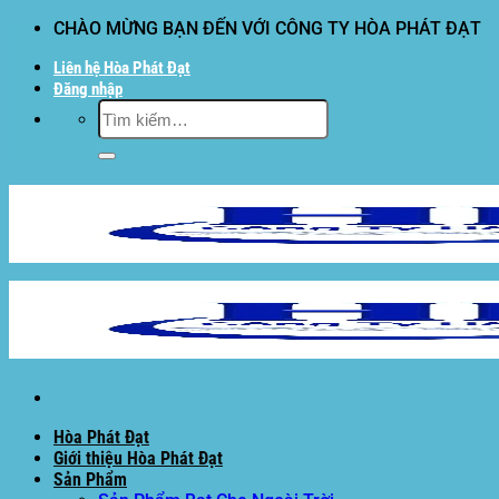
Bỏ
CHÀO MỪNG BẠN ĐẾN VỚI CÔNG TY HÒA PHÁT ĐẠT
qua
Liên hệ Hòa Phát Đạt
nội
Đăng nhập
dung
Tìm
kiếm:
Hòa Phát Đạt
Giới thiệu Hòa Phát Đạt
Sản Phẩm