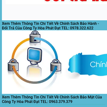
Xem Thêm Thông Tin Chi Tiết Về Chính Sách Bảo Hành -
Đổi Trả Của Công Ty Hòa Phát Đạt
TEL: 0978.322.622
Xem Thêm Thông Tin Chi Tiết Về Chính Sách Bảo Mật Của
Công Ty Hòa Phát Đạt
TEL: 0963.379.379