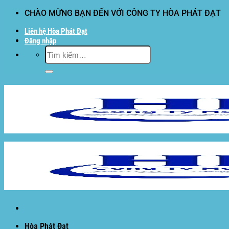
Bỏ
CHÀO MỪNG BẠN ĐẾN VỚI CÔNG TY HÒA PHÁT ĐẠT
qua
Liên hệ Hòa Phát Đạt
nội
Đăng nhập
dung
Tìm
kiếm:
Hòa Phát Đạt