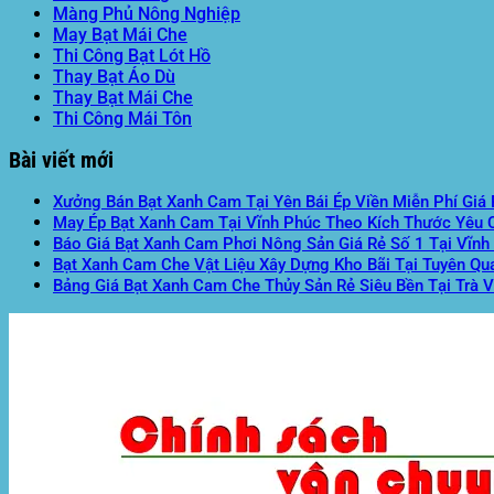
Màng Phủ Nông Nghiệp
May Bạt Mái Che
Thi Công Bạt Lót Hồ
Thay Bạt Áo Dù
Thay Bạt Mái Che
Thi Công Mái Tôn
Bài viết mới
Xưởng Bán Bạt Xanh Cam Tại Yên Bái Ép Viền Miễn Phí Giá 
May Ép Bạt Xanh Cam Tại Vĩnh Phúc Theo Kích Thước Yêu C
Báo Giá Bạt Xanh Cam Phơi Nông Sản Giá Rẻ Số 1 Tại Vĩnh
Bạt Xanh Cam Che Vật Liệu Xây Dựng Kho Bãi Tại Tuyên Qua
Bảng Giá Bạt Xanh Cam Che Thủy Sản Rẻ Siêu Bền Tại Trà V