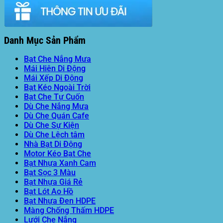
Danh Mục Sản Phẩm
Bạt Che Nắng Mưa
Mái Hiên Di Động
Mái Xếp Di Động
Bạt Kéo Ngoài Trời
Bạt Che Tự Cuốn
Dù Che Nắng Mưa
Dù Che Quán Cafe
Dù Che Sự Kiện
Dù Che Lệch tâm
Nhà Bạt Di Động
Motor Kéo Bạt Che
Bạt Nhựa Xanh Cam
Bạt Sọc 3 Màu
Bạt Nhựa Giá Rẻ
Bạt Lót Ao Hồ
Bạt Nhựa Đen HDPE
Màng Chống Thấm HDPE
Lưới Che Nắng