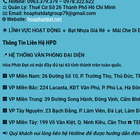
📞
Hotline:
0963.379.379 – 0978.322.622
⚖️
Quản Lý:
Thuế Cơ Sở 26 Thành Phố Hồ Chí Minh
📧
Email:
hoaphatdatgroup79@gmail.com
🌐
Website:
hoaphatdat.net
🌟
LĨNH VỰC HOẠT ĐỘNG
🔹 Bạt Nhựa Giá Rẻ 🔹 Mái Che Di
Thông Tin Liên Hệ HPD
📍
HỆ THỐNG VĂN PHÒNG ĐẠI DIỆN
Hòa Phát Đạt có mặt đầy đủ tại 63 tỉnh thành trên toàn quốc.
🏢 VP Miền Nam:
26 Đường Số 10, P. Trường Thọ, Thủ Đức, T
🏢 VP Miền Bắc:
224 Lacasta, KĐT Văn Phú, P. Phú La, Hà Đôn
🏢 VP Miền Trung:
39 Đường Song Hành, Đông Vịnh, Cẩm Bình
🏢 VP Tây Nguyên:
23 Bạch Đằng, P. Lâm Viên, Đà Lạt, Lâm Đ
🏢 VP Miền Tây:
199 Võ Văn Kiệt, Q. Ninh Kiều, Cần Thơ ☎️ T
📢
Quý khách vui lòng liên hệ Hotline để được hướng dẫn đến