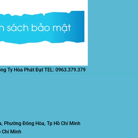
ông Ty Hòa Phát Đạt
TEL: 0963.379.379
, Phường Đông Hòa, Tp Hồ Chí Minh
 Chí Minh