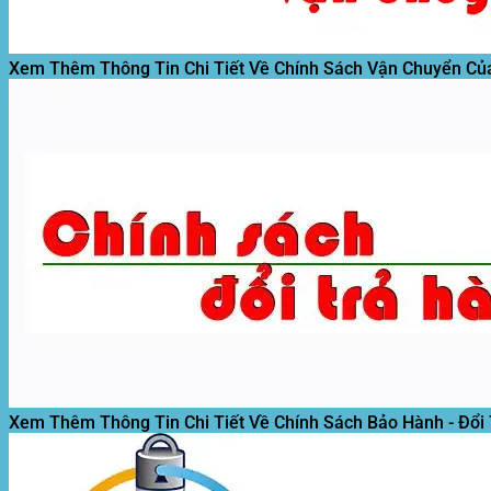
Xem Thêm Thông Tin Chi Tiết Về Chính Sách Vận Chuyển Củ
Xem Thêm Thông Tin Chi Tiết Về Chính Sách Bảo Hành - Đổi