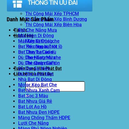
Bạt Kéo Sân Trường
Thi Công Mái Xếp Hà Nội
Thi Công Mái Xếp TPHCM
Danh Mục Sản Phẩm
Thi Công Mái Xếp Bình Dương
Thi Công Mái Xếp Biên Hòa
Tin tức
Bạt Che Nắng Mưa
Hoạt động
Mái Hiên Di Động
May bạt mái che
Mái Xếp Di Động
Thi công bạt lót lồ
Bạt Kéo Ngoài Trời
Thay bạt áo dù
Bạt Che Tự Cuốn
Thay bạt mái che
Dù Che Nắng Mưa
Thi công mái tôn
Dù Che Quán Cafe
Tuyển Dụng Hòa Phát Đạt
Dù Che Sự Kiện
Liên hệ Hòa Phát Đạt
Dù Che Lệch tâm
Nhà Bạt Di Động
Tìm
Motor Kéo Bạt Che
kiếm:
Bạt Nhựa Xanh Cam
Bạt Sọc 3 Màu
Bạt Nhựa Giá Rẻ
Bạt Lót Ao Hồ
Bạt Nhựa Đen HDPE
Màng Chống Thấm HDPE
Lưới Che Nắng
Màng Phủ Nông Nghiệp