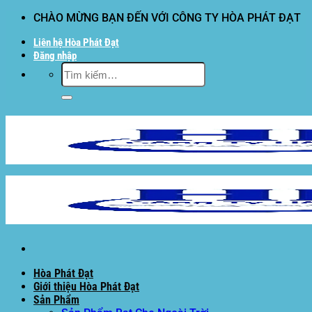
Bỏ
CHÀO MỪNG BẠN ĐẾN VỚI CÔNG TY HÒA PHÁT ĐẠT
qua
Liên hệ Hòa Phát Đạt
nội
Đăng nhập
dung
Tìm
kiếm:
Hòa Phát Đạt
Giới thiệu Hòa Phát Đạt
Sản Phẩm