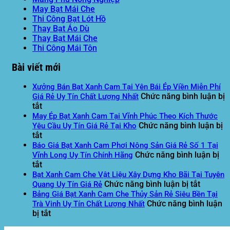
May Bạt Mái Che
Thi Công Bạt Lót Hồ
Thay Bạt Áo Dù
Thay Bạt Mái Che
Thi Công Mái Tôn
Bài viết mới
Xưởng Bán Bạt Xanh Cam Tại Yên Bái Ép Viền Miễn Phí
Chức năng bình luận bị
Giá Rẻ Uy Tín Chất Lượng Nhất
ở
tắt
Xưởng
May Ép Bạt Xanh Cam Tại Vĩnh Phúc Theo Kích Thước
Bán
Chức năng bình luận bị
Yêu Cầu Uy Tín Giá Rẻ Tại Kho
Bạt
ở
tắt
Xanh
May
Báo Giá Bạt Xanh Cam Phơi Nông Sản Giá Rẻ Số 1 Tại
Cam
Ép
Chức năng bình luận bị
Vĩnh Long Uy Tín Chính Hãng
Tại
Bạt
ở
tắt
Yên
Xanh
Báo
Bạt Xanh Cam Che Vật Liệu Xây Dựng Kho Bãi Tại Tuyên
Bái
Cam
Giá
ở
Chức năng bình luận bị tắt
Quang Uy Tín Giá Rẻ
Ép
Tại
Bạt
Bạt
Bảng Giá Bạt Xanh Cam Che Thủy Sản Rẻ Siêu Bền Tại
Viền
Vĩnh
Xanh
Xanh
Chức năng bình luận
Trà Vinh Uy Tín Chất Lượng Nhất
Miễn
Phúc
Cam
ở
Cam
bị tắt
Phí
Theo
Phơi
Bảng
Che