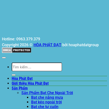
Hotline: 0963.379.379
Copyright 2026 ©
HÒA PHÁT ĐẠT
bởi hoaphatdatgroup
Tìm
kiếm:
Hòa Phát Đạt
Giới thiệu Hòa Phát Đạt
Sản Phẩm
Sản Phẩm Bạt Che Ngoài Trời
Bạt che nắng mưa
Bạt kéo ngoài trời
Bạt che tự cuốn