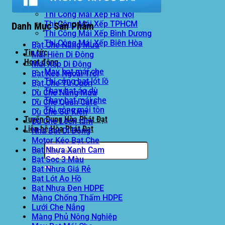
Bạt Kéo Sân Trường
Thi Công Mái Xếp Hà Nội
Thi Công Mái Xếp TPHCM
Danh Mục Sản Phẩm
Thi Công Mái Xếp Bình Dương
Thi Công Mái Xếp Biên Hòa
Bạt Che Nắng Mưa
Tin tức
Mái Hiên Di Động
Hoạt động
Mái Xếp Di Động
May bạt mái che
Bạt Kéo Ngoài Trời
Thi công bạt lót lồ
Bạt Che Tự Cuốn
Thay bạt áo dù
Dù Che Nắng Mưa
Thay bạt mái che
Dù Che Quán Cafe
Thi công mái tôn
Dù Che Sự Kiện
Tuyển Dụng Hòa Phát Đạt
Dù Che Lệch tâm
Liên hệ Hòa Phát Đạt
Nhà Bạt Di Động
Motor Kéo Bạt Che
Tìm
Bạt Nhựa Xanh Cam
kiếm:
Bạt Sọc 3 Màu
Bạt Nhựa Giá Rẻ
Bạt Lót Ao Hồ
Bạt Nhựa Đen HDPE
Màng Chống Thấm HDPE
Lưới Che Nắng
Màng Phủ Nông Nghiệp