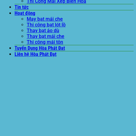
Thi Công Mái Xếp Biên Hòa
Tin tức
Hoạt động
May bạt mái che
Thi công bạt lót lồ
Thay bạt áo dù
Thay bạt mái che
Thi công mái tôn
Tuyển Dụng Hòa Phát Đạt
Liên hệ Hòa Phát Đạt