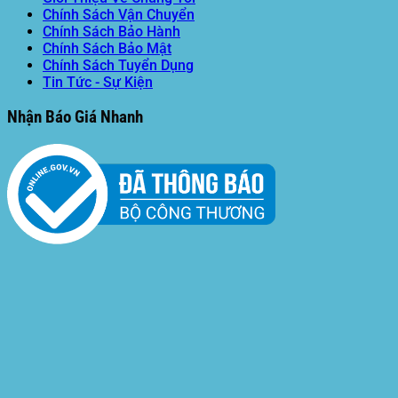
Chính Sách Vận Chuyển
Chính Sách Bảo Hành
Chính Sách Bảo Mật
Chính Sách Tuyển Dụng
Tin Tức - Sự Kiện
Nhận Báo Giá Nhanh