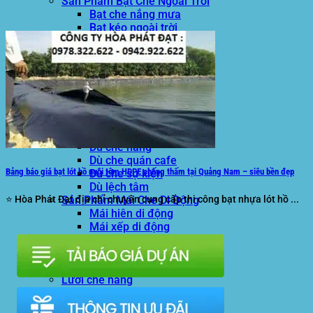
Sản Phẩm Bạt Che Ngoài Trời
Bạt che nắng mưa
Bạt kéo ngoài trời
Bạt che tự cuốn
Bạt nhựa xanh cam
Bạt sọc 3 màu
Bạt nhựa giá rẻ
Bạt lót ao hồ
Bạt nhựa đen HDPE
Màng chống thấm HDPE
Sản Phẩm Dù Che Ngoài Trời
Dù che nắng
Dù che quán cafe
Bảng báo giá bạt lót hồ nuôi tôm HDPE chống thấm tại Quảng Nam – siêu bền đẹp
Dù che sự kiện
Dù lệch tâm
Sản Phẩm Mái Che Di Động
⭐ Hòa Phát Đạt địa chỉ chuyên cung cấp thi công bạt nhựa lót hồ ...
Mái hiên di động
Mái xếp di động
Nhà bạt di động
Motor kéo bạt che
Dự Án Hòa Phát Đạt
Lưới che nắng
Màng phủ nông nghiệp
Bạt Kéo Quán Cafe