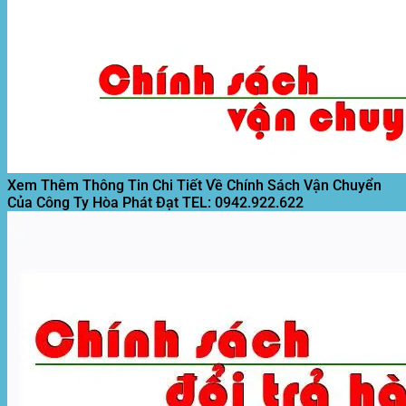
Rẻ
Thước
Sản
Bạt
Liệu
Uy
Yêu
Giá
Xanh
Xây
Tín
Cầu
Rẻ
Cam
Dựng
Chất
Uy
Số
Che
Kho
Lượng
Tín
1
Thủy
Bãi
Nhất
Giá
Tại
Sản
Tại
Rẻ
Vĩnh
Rẻ
Tuyên
Tại
Long
Siêu
Quang
Kho
Uy
Bền
Uy
Tín
Tại
Tín
Chính
Trà
Giá
Xem Thêm Thông Tin Chi Tiết Về Chính Sách Vận Chuyển
Hãng
Vinh
Rẻ
Của Công Ty Hòa Phát Đạt
TEL: 0942.922.622
Uy
Tín
Chất
Lượng
Nhất