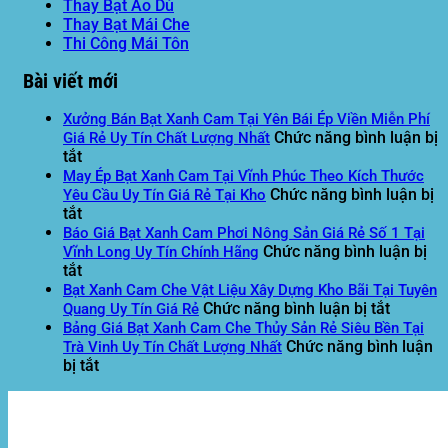
Thay Bạt Áo Dù
Thay Bạt Mái Che
Thi Công Mái Tôn
Bài viết mới
Xưởng Bán Bạt Xanh Cam Tại Yên Bái Ép Viền Miễn Phí
Chức năng bình luận bị
Giá Rẻ Uy Tín Chất Lượng Nhất
ở
tắt
Xưởng
May Ép Bạt Xanh Cam Tại Vĩnh Phúc Theo Kích Thước
Bán
Chức năng bình luận bị
Yêu Cầu Uy Tín Giá Rẻ Tại Kho
Bạt
ở
tắt
Xanh
May
Báo Giá Bạt Xanh Cam Phơi Nông Sản Giá Rẻ Số 1 Tại
Cam
Ép
Chức năng bình luận bị
Vĩnh Long Uy Tín Chính Hãng
Tại
Bạt
ở
tắt
Yên
Xanh
Báo
Bạt Xanh Cam Che Vật Liệu Xây Dựng Kho Bãi Tại Tuyên
Bái
Cam
Giá
ở
Chức năng bình luận bị tắt
Quang Uy Tín Giá Rẻ
Ép
Tại
Bạt
Bạt
Bảng Giá Bạt Xanh Cam Che Thủy Sản Rẻ Siêu Bền Tại
Viền
Vĩnh
Xanh
Xanh
Chức năng bình luận
Trà Vinh Uy Tín Chất Lượng Nhất
Miễn
Phúc
Cam
ở
Cam
bị tắt
Phí
Theo
Phơi
Bảng
Che
Giá
Kích
Nông
Giá
Vật
Rẻ
Thước
Sản
Bạt
Liệu
Uy
Yêu
Giá
Xanh
Xây