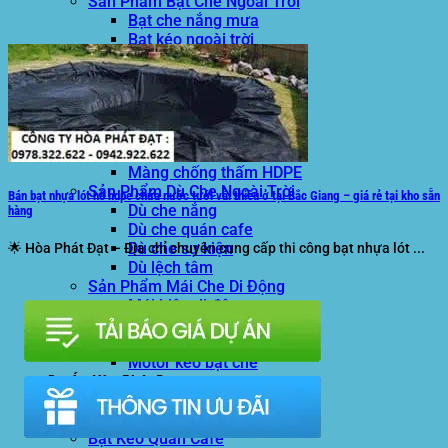
Sản Phẩm Bạt Che Ngoài Trời
Bạt che nắng mưa
Bạt kéo ngoài trời
Bạt che tự cuốn
Bạt nhựa xanh cam
Bạt sọc 3 màu
Bạt nhựa giá rẻ
Bạt lót ao hồ
Bạt nhựa đen HDPE
Màng chống thấm HDPE
Sản Phẩm Dù Che Ngoài Trời
Bán bạt nhựa lót hồ hdpe chứa nước tưới vải thiều ở tại Bắc Giang – giá rẻ tại kho sẵn
Dù che nắng
hàng
Dù che quán cafe
Dù che sự kiện
🌟 Hòa Phát Đạt – Địa chỉ chuyên cung cấp thi công bạt nhựa lót ...
Dù lệch tâm
Sản Phẩm Mái Che Di Động
Mái hiên di động
Mái xếp di động
Nhà bạt di động
Motor kéo bạt che
Dự Án Hòa Phát Đạt
Lưới che nắng
Màng phủ nông nghiệp
Bạt Kéo Quán Cafe