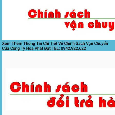
Tín
Cầu
Rẻ
Cam
Dựng
Chất
Uy
Số
Che
Kho
Lượng
Tín
1
Thủy
Bãi
Nhất
Giá
Tại
Sản
Tại
Rẻ
Vĩnh
Rẻ
Tuyên
Tại
Long
Siêu
Quang
Kho
Uy
Bền
Uy
Tín
Tại
Tín
Chính
Trà
Giá
Xem Thêm Thông Tin Chi Tiết Về Chính Sách Vận Chuyển
Hãng
Vinh
Rẻ
Của Công Ty Hòa Phát Đạt
TEL: 0942.922.622
Uy
Tín
Chất
Lượng
Nhất