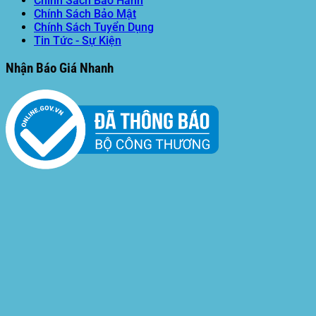
Chính Sách Bảo Hành
Chính Sách Bảo Mật
Chính Sách Tuyển Dụng
Tin Tức - Sự Kiện
Nhận Báo Giá Nhanh