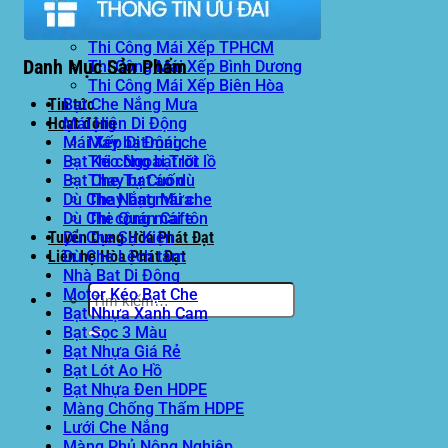
Bạt Kéo Sân Trường
Thi Công Mái Xếp Hà Nội
Thi Công Mái Xếp TPHCM
Danh Mục Sản Phẩm
Thi Công Mái Xếp Bình Dương
Thi Công Mái Xếp Biên Hòa
Tin tức
Bạt Che Nắng Mưa
Hoạt động
Mái Hiên Di Động
May bạt mái che
Mái Xếp Di Động
Thi công bạt lót lồ
Bạt Kéo Ngoài Trời
Thay bạt áo dù
Bạt Che Tự Cuốn
Thay bạt mái che
Dù Che Nắng Mưa
Thi công mái tôn
Dù Che Quán Cafe
Tuyển Dụng Hòa Phát Đạt
Dù Che Sự Kiện
Liên hệ Hòa Phát Đạt
Dù Che Lệch tâm
Nhà Bạt Di Động
Tìm
Motor Kéo Bạt Che
kiếm:
Bạt Nhựa Xanh Cam
Bạt Sọc 3 Màu
Bạt Nhựa Giá Rẻ
Bạt Lót Ao Hồ
Bạt Nhựa Đen HDPE
Màng Chống Thấm HDPE
Lưới Che Nắng
Màng Phủ Nông Nghiệp