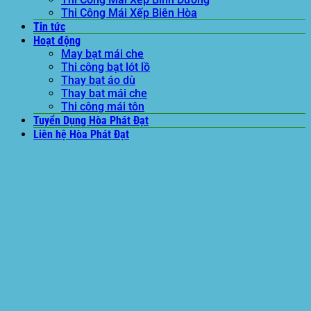
Thi Công Mái Xếp Biên Hòa
Tin tức
Hoạt động
May bạt mái che
Thi công bạt lót lồ
Thay bạt áo dù
Thay bạt mái che
Thi công mái tôn
Tuyển Dụng Hòa Phát Đạt
Liên hệ Hòa Phát Đạt