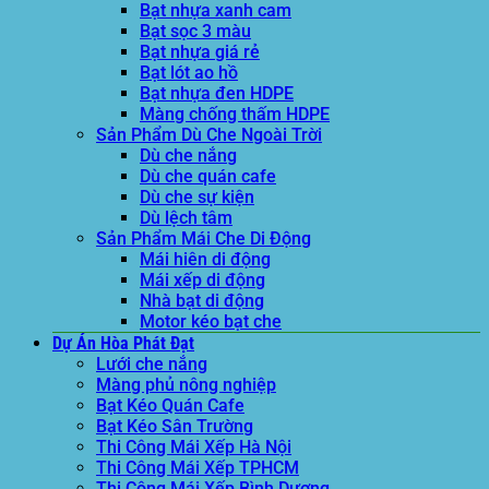
Bạt nhựa xanh cam
Bạt sọc 3 màu
Bạt nhựa giá rẻ
Bạt lót ao hồ
Bạt nhựa đen HDPE
Màng chống thấm HDPE
Sản Phẩm Dù Che Ngoài Trời
Dù che nắng
Dù che quán cafe
Dù che sự kiện
Dù lệch tâm
Sản Phẩm Mái Che Di Động
Mái hiên di động
Mái xếp di động
Nhà bạt di động
Motor kéo bạt che
Dự Án Hòa Phát Đạt
Lưới che nắng
Màng phủ nông nghiệp
Bạt Kéo Quán Cafe
Bạt Kéo Sân Trường
Thi Công Mái Xếp Hà Nội
Thi Công Mái Xếp TPHCM
Thi Công Mái Xếp Bình Dương