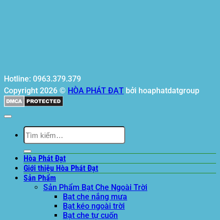
Hotline: 0963.379.379
Copyright 2026 ©
HÒA PHÁT ĐẠT
bởi hoaphatdatgroup
Tìm
kiếm:
Hòa Phát Đạt
Giới thiệu Hòa Phát Đạt
Sản Phẩm
Sản Phẩm Bạt Che Ngoài Trời
Bạt che nắng mưa
Bạt kéo ngoài trời
Bạt che tự cuốn