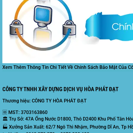
Xem Thêm Thông Tin Chi Tiết Về Chính Sách Bảo Mật Của C
CÔNG TY TNHH XÂY DỰNG DỊCH VỤ HÒA PHÁT ĐẠT
Thương hiệu: CÔNG TY HÒA PHÁT ĐẠT
🆔
MST:
3703163860
🏛️
Trụ Sở:
47A Ống Nước D1800, Thô D2400 Khu Phố Tân Hòa
🏭
Xưởng Sản Xuất:
62/7 Ngô Thì Nhậm, Phường Dĩ An, Tp Hồ