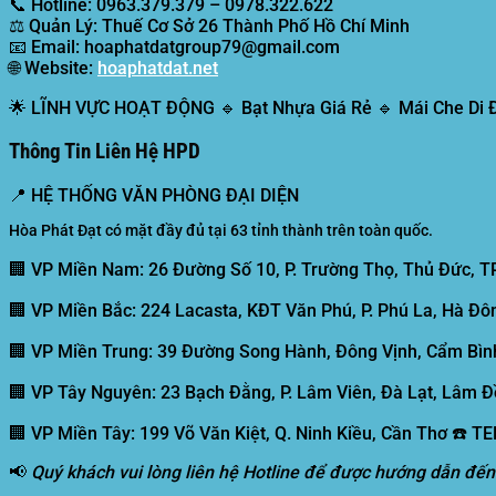
📞
Hotline:
0963.379.379 – 0978.322.622
⚖️
Quản Lý:
Thuế Cơ Sở 26 Thành Phố Hồ Chí Minh
📧
Email:
hoaphatdatgroup79@gmail.com
🌐
Website:
hoaphatdat.net
🌟
LĨNH VỰC HOẠT ĐỘNG
🔹 Bạt Nhựa Giá Rẻ 🔹 Mái Che Di
Thông Tin Liên Hệ HPD
📍
HỆ THỐNG VĂN PHÒNG ĐẠI DIỆN
Hòa Phát Đạt có mặt đầy đủ tại 63 tỉnh thành trên toàn quốc.
🏢 VP Miền Nam:
26 Đường Số 10, P. Trường Thọ, Thủ Đức, T
🏢 VP Miền Bắc:
224 Lacasta, KĐT Văn Phú, P. Phú La, Hà Đôn
🏢 VP Miền Trung:
39 Đường Song Hành, Đông Vịnh, Cẩm Bình
🏢 VP Tây Nguyên:
23 Bạch Đằng, P. Lâm Viên, Đà Lạt, Lâm Đ
🏢 VP Miền Tây:
199 Võ Văn Kiệt, Q. Ninh Kiều, Cần Thơ ☎️ T
📢
Quý khách vui lòng liên hệ Hotline để được hướng dẫn đến