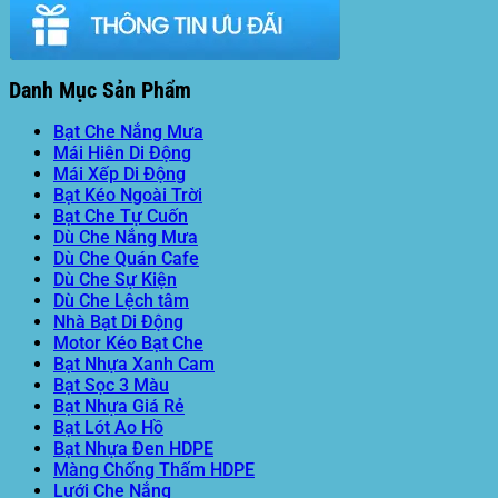
Danh Mục Sản Phẩm
Bạt Che Nắng Mưa
Mái Hiên Di Động
Mái Xếp Di Động
Bạt Kéo Ngoài Trời
Bạt Che Tự Cuốn
Dù Che Nắng Mưa
Dù Che Quán Cafe
Dù Che Sự Kiện
Dù Che Lệch tâm
Nhà Bạt Di Động
Motor Kéo Bạt Che
Bạt Nhựa Xanh Cam
Bạt Sọc 3 Màu
Bạt Nhựa Giá Rẻ
Bạt Lót Ao Hồ
Bạt Nhựa Đen HDPE
Màng Chống Thấm HDPE
Lưới Che Nắng