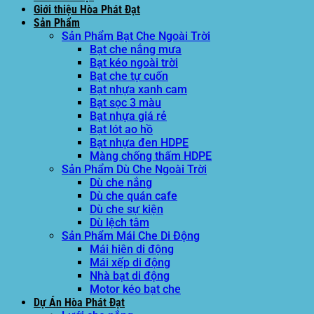
Giới thiệu Hòa Phát Đạt
Sản Phẩm
Sản Phẩm Bạt Che Ngoài Trời
Bạt che nắng mưa
Bạt kéo ngoài trời
Bạt che tự cuốn
Bạt nhựa xanh cam
Bạt sọc 3 màu
Bạt nhựa giá rẻ
Bạt lót ao hồ
Bạt nhựa đen HDPE
Màng chống thấm HDPE
Sản Phẩm Dù Che Ngoài Trời
Dù che nắng
Dù che quán cafe
Dù che sự kiện
Dù lệch tâm
Sản Phẩm Mái Che Di Động
Mái hiên di động
Mái xếp di động
Nhà bạt di động
Motor kéo bạt che
Dự Án Hòa Phát Đạt