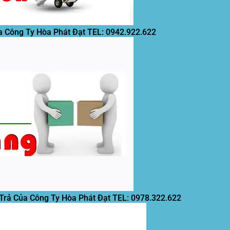
Tuyên
Tại
Uy
Uy
Bền
Quang
Vĩnh
Tín
Tín
Tại
Uy
Long
Giá
Chất
Trà
a Công Ty Hòa Phát Đạt
TEL: 0942.922.622
Tín
Uy
Rẻ
Lượng
Vinh
Giá
Tín
Tại
Nhất
Uy
Rẻ
Chính
Kho
Tín
Hãng
Chất
Lượng
Nhất
 Trả Của Công Ty Hòa Phát Đạt
TEL: 0978.322.622