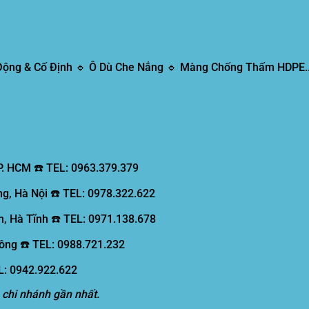
 Động & Cố Định 🔹 Ô Dù Che Nắng 🔹 Màng Chống Thấm HDPE..
P. HCM ☎️ TEL: 0963.379.379
g, Hà Nội ☎️ TEL: 0978.322.622
, Hà Tĩnh ☎️ TEL: 0971.138.678
ồng ☎️ TEL: 0988.721.232
EL: 0942.922.622
 chi nhánh gần nhất.