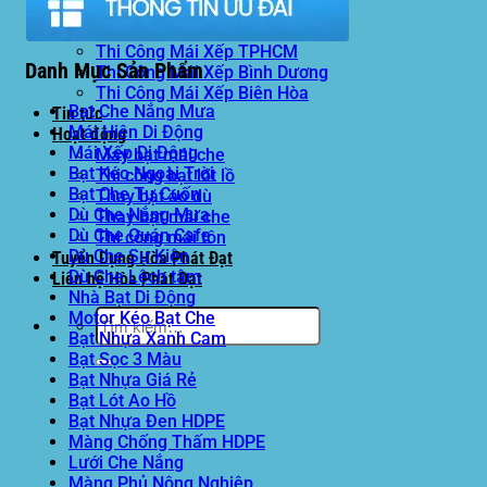
Bạt Kéo Sân Trường
Thi Công Mái Xếp Hà Nội
Thi Công Mái Xếp TPHCM
Danh Mục Sản Phẩm
Thi Công Mái Xếp Bình Dương
Thi Công Mái Xếp Biên Hòa
Bạt Che Nắng Mưa
Tin tức
Mái Hiên Di Động
Hoạt động
Mái Xếp Di Động
May bạt mái che
Bạt Kéo Ngoài Trời
Thi công bạt lót lồ
Bạt Che Tự Cuốn
Thay bạt áo dù
Dù Che Nắng Mưa
Thay bạt mái che
Dù Che Quán Cafe
Thi công mái tôn
Dù Che Sự Kiện
Tuyển Dụng Hòa Phát Đạt
Dù Che Lệch tâm
Liên hệ Hòa Phát Đạt
Nhà Bạt Di Động
Tìm
Motor Kéo Bạt Che
kiếm:
Bạt Nhựa Xanh Cam
Bạt Sọc 3 Màu
Bạt Nhựa Giá Rẻ
Bạt Lót Ao Hồ
Bạt Nhựa Đen HDPE
Màng Chống Thấm HDPE
Lưới Che Nắng
Màng Phủ Nông Nghiệp