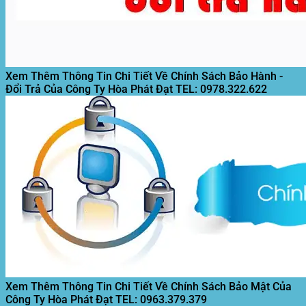
Xem Thêm Thông Tin Chi Tiết Về Chính Sách Bảo Hành -
Đổi Trả Của Công Ty Hòa Phát Đạt
TEL: 0978.322.622
Xem Thêm Thông Tin Chi Tiết Về Chính Sách Bảo Mật Của
Công Ty Hòa Phát Đạt
TEL: 0963.379.379