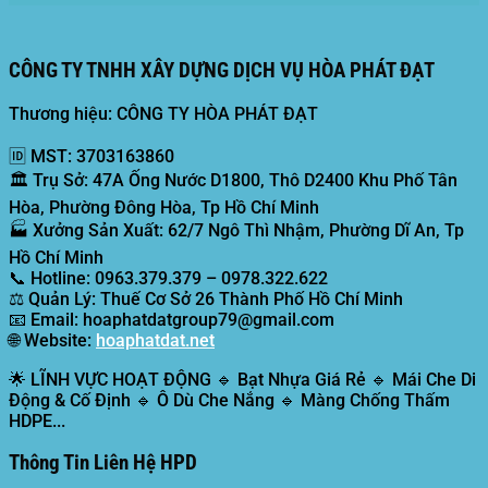
CÔNG TY TNHH XÂY DỰNG DỊCH VỤ HÒA PHÁT ĐẠT
Thương hiệu: CÔNG TY HÒA PHÁT ĐẠT
🆔
MST:
3703163860
🏛️
Trụ Sở:
47A Ống Nước D1800, Thô D2400 Khu Phố Tân
Hòa, Phường Đông Hòa, Tp Hồ Chí Minh
🏭
Xưởng Sản Xuất:
62/7 Ngô Thì Nhậm, Phường Dĩ An, Tp
Hồ Chí Minh
📞
Hotline:
0963.379.379 – 0978.322.622
⚖️
Quản Lý:
Thuế Cơ Sở 26 Thành Phố Hồ Chí Minh
📧
Email:
hoaphatdatgroup79@gmail.com
🌐
Website:
hoaphatdat.net
🌟
LĨNH VỰC HOẠT ĐỘNG
🔹 Bạt Nhựa Giá Rẻ 🔹 Mái Che Di
Động & Cố Định 🔹 Ô Dù Che Nắng 🔹 Màng Chống Thấm
HDPE...
Thông Tin Liên Hệ HPD