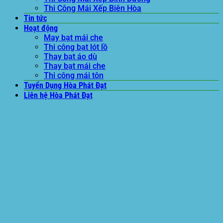
Thi Công Mái Xếp Biên Hòa
Tin tức
Hoạt động
May bạt mái che
Thi công bạt lót lồ
Thay bạt áo dù
Thay bạt mái che
Thi công mái tôn
Tuyển Dụng Hòa Phát Đạt
Liên hệ Hòa Phát Đạt