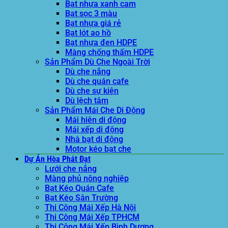
Bạt nhựa xanh cam
Bạt sọc 3 màu
Bạt nhựa giá rẻ
Bạt lót ao hồ
Bạt nhựa đen HDPE
Màng chống thấm HDPE
Sản Phẩm Dù Che Ngoài Trời
Dù che nắng
Dù che quán cafe
Dù che sự kiện
Dù lệch tâm
Sản Phẩm Mái Che Di Động
Mái hiên di động
Mái xếp di động
Nhà bạt di động
Motor kéo bạt che
Dự Án Hòa Phát Đạt
Lưới che nắng
Màng phủ nông nghiệp
Bạt Kéo Quán Cafe
Bạt Kéo Sân Trường
Thi Công Mái Xếp Hà Nội
Thi Công Mái Xếp TPHCM
Thi Công Mái Xếp Bình Dương