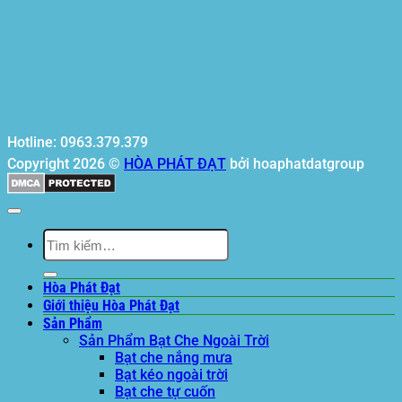
Hotline: 0963.379.379
Copyright 2026 ©
HÒA PHÁT ĐẠT
bởi hoaphatdatgroup
Tìm
kiếm:
Hòa Phát Đạt
Giới thiệu Hòa Phát Đạt
Sản Phẩm
Sản Phẩm Bạt Che Ngoài Trời
Bạt che nắng mưa
Bạt kéo ngoài trời
Bạt che tự cuốn