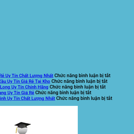
ở
Chức năng bình luận bị tắt
Rẻ Uy Tín Chất Lượng Nhất
ở
Xưởng
Chức năng bình luận bị tắt
ầu Uy Tín Giá Rẻ Tại Kho
ở
May
Bán
Chức năng bình luận bị tắt
 Long Uy Tín Chính Hãng
ở
Báo
Ép
Bạt
Chức năng bình luận bị tắt
ng Uy Tín Giá Rẻ
Bạt
Giá
Bạt
Xanh
ở
Chức năng bình luận bị tắt
inh Uy Tín Chất Lượng Nhất
Xanh
Bạt
Xanh
Cam
Bảng
Cam
Xanh
Cam
Tại
Giá
Che
Cam
Tại
Yên
Bạt
Vật
Phơi
Vĩnh
Bái
Xanh
Liệu
Nông
Phúc
Ép
Cam
Xây
Sản
Theo
Viền
Che