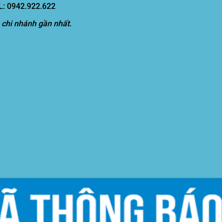
EL: 0942.922.622
 chi nhánh gần nhất.