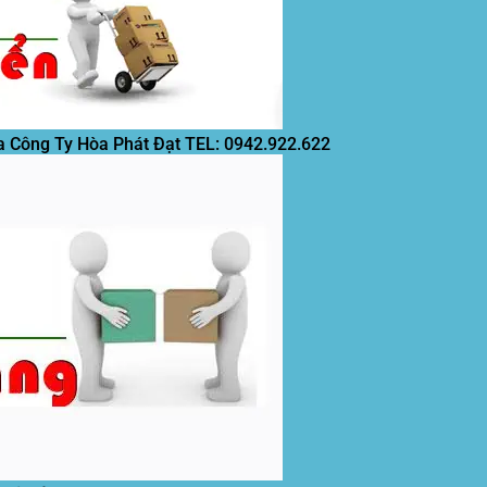
Dựng
Giá
Kích
Miễn
Thủy
Kho
Rẻ
Thước
Phí
Sản
Bãi
Số
Yêu
Giá
Rẻ
Tại
1
Cầu
Rẻ
Siêu
Tuyên
Tại
Uy
Uy
Bền
Quang
Vĩnh
Tín
Tín
Tại
Uy
Long
Giá
Chất
Trà
a Công Ty Hòa Phát Đạt
TEL: 0942.922.622
Tín
Uy
Rẻ
Lượng
Vinh
Giá
Tín
Tại
Nhất
Uy
Rẻ
Chính
Kho
Tín
Hãng
Chất
Lượng
Nhất