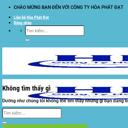
Bỏ
CHÀO MỪNG BẠN ĐẾN VỚI CÔNG TY HÒA PHÁT ĐẠT
qua
Liên hệ Hòa Phát Đạt
nội
Đăng nhập
dung
Tìm
kiếm:
Không tìm thấy gì
Dường như chúng tôi không thể tìm thấy những gì bạn đang tìm
Hòa Phát Đạt