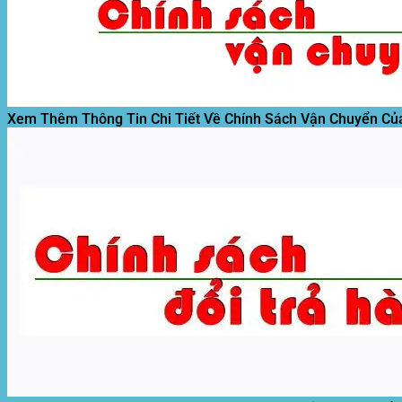
Xem Thêm Thông Tin Chi Tiết Về Chính Sách Vận Chuyển Củ