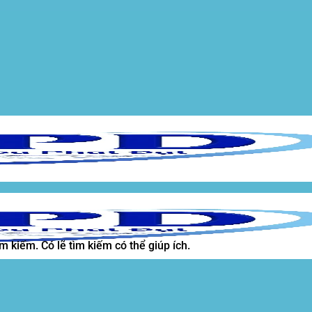
 kiếm. Có lẽ tìm kiếm có thể giúp ích.